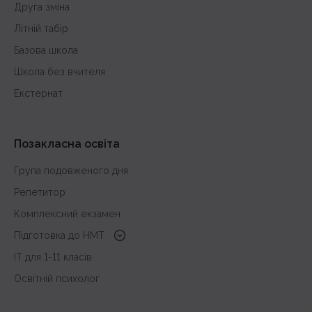
Друга зміна
Літній табір
Базова школа
Школа без вчителя
Екстернат
Позакласна освіта
Група подовженого дня
Репетитор
Комплексний екзамен
Підготовка до HMT
з української мови
IT для 1-11 класів
з історії України
Освітній психолог
з математики