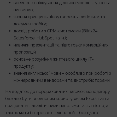
впевнене спілкування діловою мовою – усно та
письмово;
знання принципів ціноутворення, логістики та
документообігу;
досвід роботи з CRM-системами (Bitrix24,
Salesforce, HubSpot та ін.);
навички презентації та підготовки комерційних
пропозицій;
основне розуміння життєвого циклу ІТ-
продукту;
знання англійської мови – особливо при роботі з
міжнародними вендорами та дистриб’юторами.
На додаток до перерахованих навичок менеджеру
бажано бути впевненим користувачем Excel, вміти
працювати з аналітичними панелями та звітністю, а
також мати інтерес до технологій – без цього