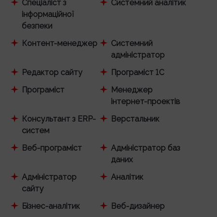
Спеціаліст з
Системний аналітик
інформаційної
безпеки
Контент-менеджер
Системний
адміністратор
Редактор сайту
Програміст 1С
Програміст
Менеджер
інтернет-проектів
Консультант з ERP-
Верстальник
систем
Веб-програміст
Адміністратор баз
даних
Адміністратор
Аналітик
сайту
Бізнес-аналітик
Веб-дизайнер