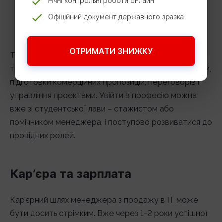
Річні контрольні роботи онлайн
ХНУРЕ (інформаційні технології та
Офіційний документ державного зразка
телекомунікації);
ОНПУ (комп’ютерні технології, автоматизація).
ОТРИМАТИ ЗНИЖКУ
Також існує безліч онлайн-курсів і корпоративних
тренінгів з техніки продажів в ІТ, роботи з клієнтами,
підготовки комерційних пропозицій, переговорів і
управління проектами. Увійти в професію можна
вже зі студентської лави – стажистом або
помічником менеджера, і поступово розвиватися до
провідних ролей.
Кар’єра та зарплата
Кар’єрний шлях менеджера з продажу в IT може
бути досить стрімким. Вже через 1-2 роки успішної