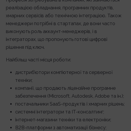
реалізацією обладнання, програмних продуктів,
хмарних сервісів або технічною інтеграцією. Також
менеджери потрібні в стартапах, де вони часто
виконують роль аккаунт-менеджерів, і в
інтеграторах, що пропонують готові цифрові
рішення під ключ.
Найбільш часті місця роботи:
дистриб’ютори комп’ютерної та серверної
техніки;
компанії, що продають ліцензійне програмне
забезпечення (Microsoft, Autodesk, Adobe та ін.);
постачальники SaaS-продуктів і хмарних рішень;
системні інтегратори та IT-консалтинг;
інтернет-магазини техніки та електроніки;
B2B-платформи з автоматизації бізнесу;