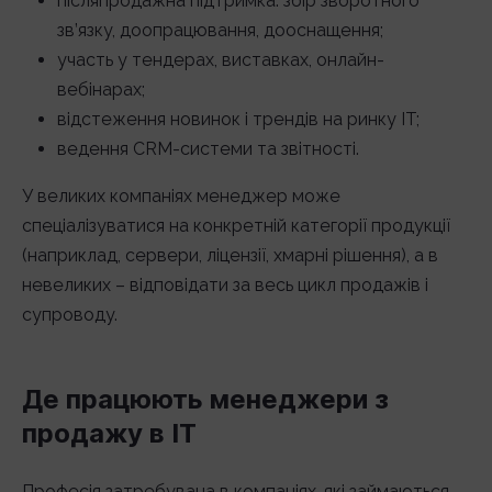
післяпродажна підтримка: збір зворотного
зв’язку, доопрацювання, дооснащення;
участь у тендерах, виставках, онлайн-
вебінарах;
відстеження новинок і трендів на ринку IT;
ведення CRM-системи та звітності.
У великих компаніях менеджер може
спеціалізуватися на конкретній категорії продукції
(наприклад, сервери, ліцензії, хмарні рішення), а в
невеликих – відповідати за весь цикл продажів і
супроводу.
Де працюють менеджери з
продажу в IT
Професія затребувана в компаніях, які займаються