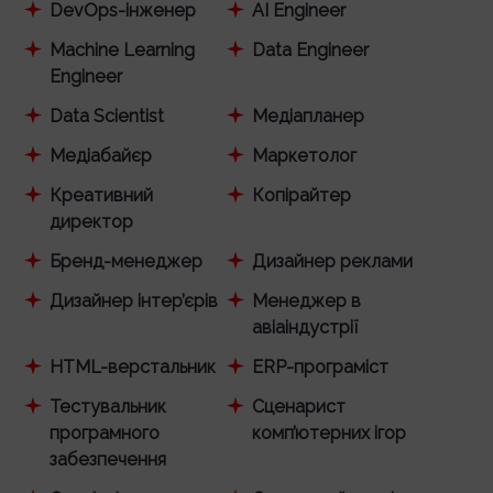
DevOps-інженер
AI Engineer
Machine Learning
Data Engineer
Engineer
Data Scientist
Медіапланер
Медіабайєр
Маркетолог
Креативний
Копірайтер
директор
Бренд-менеджер
Дизайнер реклами
Дизайнер інтер’єрів
Менеджер в
авіаіндустрії
HTML-верстальник
ERP-програміст
Тестувальник
Сценарист
програмного
комп’ютерних ігор
забезпечення