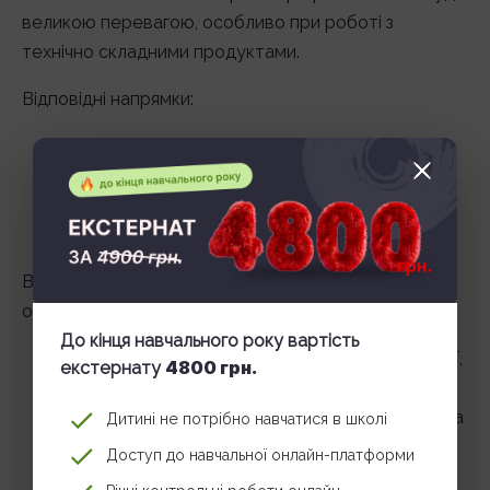
великою перевагою, особливо при роботі з
технічно складними продуктами.
Відповідні напрямки:
інформаційні технології та системний аналіз;
комп’ютерна інженерія та телекомунікації;
менеджмент і маркетинг;
бізнес-адміністрування та торговельна справа.
Великі українські вищі навчальні заклади, де можна
отримати подібну освіту:
До кінця навчального року вартість
НТУУ «КПІ ім. Ігоря Сікорського» (факультети ІТ,
4800 грн.
екстернату
менеджменту, електроніки);
КНУ ім. Тараса Шевченка (економіка, прикладна
Дитині не потрібно навчатися в школі
математика, кібернетика);
Доступ до навчальної онлайн-платформи
Львівська політехніка;