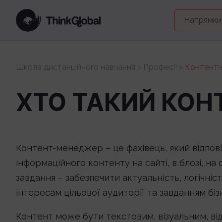
Напрямки
Школа дистанційного навчання
>
Професії
>
Контент
ХТО ТАКИЙ КОН
Контент-менеджер – це фахівець, який відпов
інформаційного контенту на сайті, в блозі, н
завдання – забезпечити актуальність, логічніс
інтересам цільової аудиторії та завданням біз
Контент може бути текстовим, візуальним, в