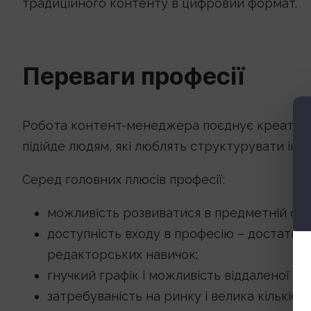
традиційного контенту в цифровий формат.
Переваги професії
Робота контент-менеджера поєднує креативніс
підійде людям, які люблять структурувати інф
Серед головних плюсів професії:
можливість розвиватися в предметній обла
доступність входу в професію – достатньо
редакторських навичок;
гнучкий графік і можливість віддаленої ро
затребуваність на ринку і велика кількість