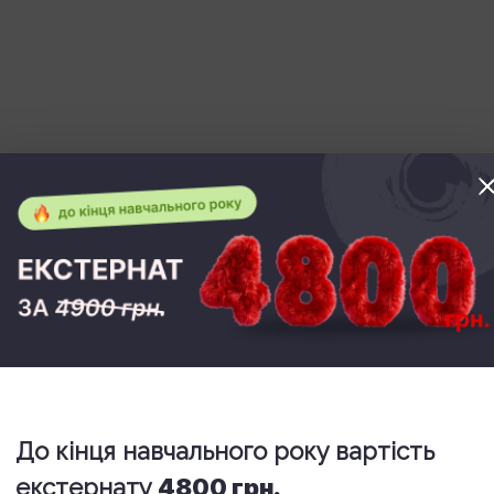
ть, аналітику та організаційну точність. Вона
ормацію та створювати цінність з даних.
сті проекту і дізнаватися нове кожен день;
 знань ПК, інтересу до тематики і базових
боти;
До кінця навчального року вартість
 вакансій;
екстернату
4800 грн.