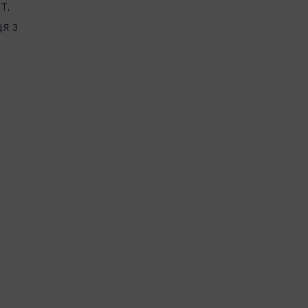
т,
я з