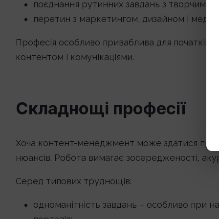
поєднання рутинних завдань з творчими;
перетин з маркетингом, дизайном і медіа 
Професія особливо приваблива для початківців 
контентом і комунікаціями.
Складнощі професії
Хоча контент-менеджмент може здатися прост
нюансів. Робота вимагає зосередженості, акур
Серед типових труднощів:
одноманітність завдань – особливо при н