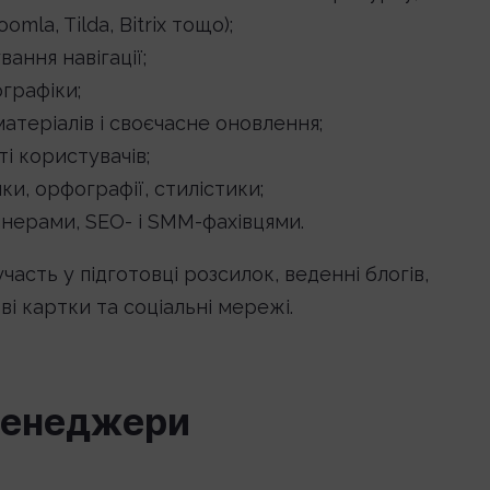
la, Tilda, Bitrix тощо);
ання навігації;
ографіки;
атеріалів і своєчасне оновлення;
і користувачів;
и, орфографії, стилістики;
йнерами, SEO- і SMM-фахівцями.
асть у підготовці розсилок, веденні блогів,
і картки та соціальні мережі.
менеджери