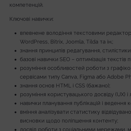
компетенцій.
Ключові навички:
впевнене володіння текстовими редактор
WordPress, Bitrix, Joomla, Tilda та ін.;
знання принципів редагування, стилістики
базові навички SEO – оптимізація текстів п
розуміння особливостей роботи з графіко
сервісами типу Canva, Figma або Adobe P
знання основ HTML і CSS (бажано);
розуміння користувацького досвіду (UX) і л
навички планування публікацій і ведення 
вміння аналізувати статистику відвідувано
висновки щодо поліпшення контенту;
досвід роботи з соціальними мережами, 