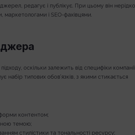
джерел, редагує і публікує. При цьому він нерідк
и, маркетологами і SEO-фахівцями.
еджера
ідходу, оскільки залежить від специфіки компанії
ує набір типових обов’язків, з якими стикається
тформи контентом;
даною темою;
ванням стилістики та тональності ресурсу;