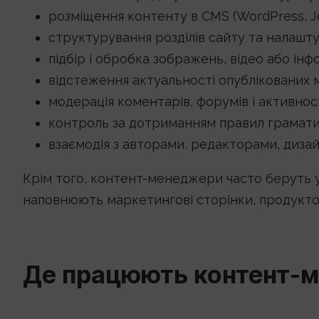
розміщення контенту в CMS (WordPress, Joom
структурування розділів сайту та налаштув
підбір і обробка зображень, відео або інф
відстеження актуальності опублікованих м
модерація коментарів, форумів і активност
контроль за дотриманням правил граматик
взаємодія з авторами, редакторами, диза
Крім того, контент-менеджери часто беруть уч
наповнюють маркетингові сторінки, продуктов
Де працюють контент-