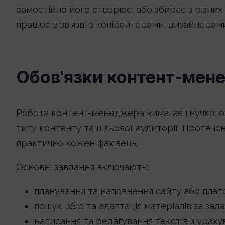
самостійно його створює, або збирає з різних 
працює в зв’язці з копірайтерами, дизайнерам
Обов’язки контент-мен
Робота контент-менеджера вимагає гнучкого п
типу контенту та цільової аудиторії. Проте існ
практично кожен фахівець.
Основні завдання включають:
планування та наповнення сайту або пла
пошук, збір та адаптація матеріалів за за
написання та редагування текстів з ураху