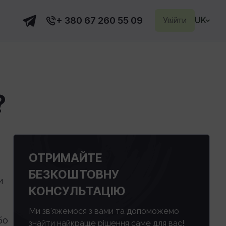
+ 380 67 260 55 09
Увійти
UK
?
ОТРИМАЙТЕ
БЕЗКОШТОВНУ
и
КОНСУЛЬТАЦІЮ
Ми зв'яжемося з вами та допоможемо
бо
знайти найкраще рішення саме для вас!