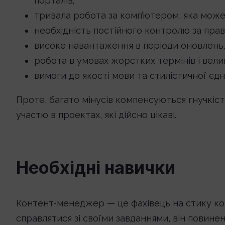
порталів;
тривала робота за комп’ютером, яка може 
необхідність постійного контролю за пра
високе навантаження в періоди оновлень, 
робота в умовах жорстких термінів і велик
вимоги до якості мови та стилістичної єдно
Проте, багато мінусів компенсуються гнучкіст
участю в проектах, які дійсно цікаві.
Необхідні навички
Контент-менеджер — це фахівець на стику ком
справлятися зі своїми завданнями, він повинен