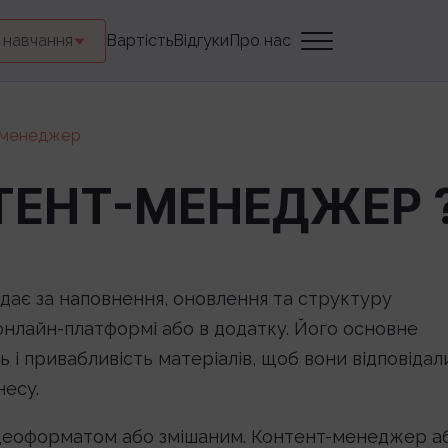
 навчання
Вартість
Відгуки
Про нас
-менеджер
ТЕНТ-МЕНЕДЖЕР 
ідає за наповнення, оновлення та структуру
а онлайн-платформі або в додатку. Його основне
ть і привабливість матеріалів, щоб вони відповідал
несу.
ідеоформатом або змішаним. Контент-менеджер а