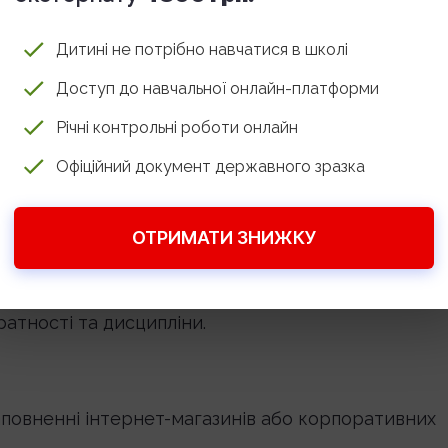
– дає перспективу кар’єрного зростання.
Дитині не потрібно навчатися в школі
у digital-сфері, студентів та людей, захоплених
Доступ до навчальної онлайн-платформи
Річні контрольні роботи онлайн
Офіційний документ державного зразка
ОТРИМАТИ ЗНИЖКУ
ою роботою, в ній чимало рутинних завдань і
атності та дисципліни.
аповненні інтернет-магазинів або корпоративних