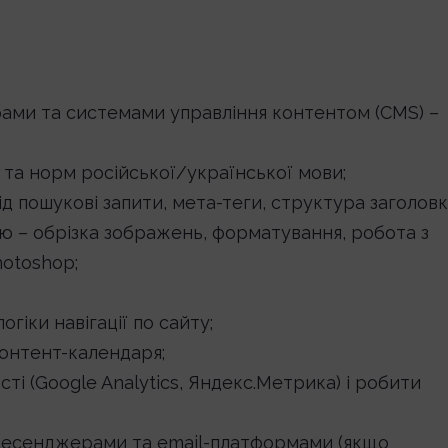
ами та системами управління контентом (CMS) –
 та норм російської/української мови;
ід пошукові запити, мета-теги, структура заголовкі
ю – обрізка зображень, форматування, робота з
hotoshop;
огіки навігації по сайту;
контент-календаря;
сті (Google Analytics, Яндекс.Метрика) і робити
месенджерами та email-платформами (якщо