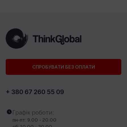
Чому варто працювати в
ThinkGlobal
Онлайн – це виклик. Вчити і вчитися дистанційно не
простіше, ніж у традиційній школі. Але саме це робить
процес навчання більш структурованим і ефективним.
Онлайн-класи ThinkGlobal створюють умови для
ефективного дистанційного навчання. Учні постійно
залучені до процесу, а вчитель контролює кожен етап
СПРОБУВАТИ БЕЗ ОПЛАТИ
уроку, що робить онлайн-освіту результативною і
структурованою.
Робота в ThinkGlobal – це можливість викладати в
сучасному освітньому середовищі, де цінуються знання,
+ 380 67 260 55 09
системність і увага до деталей. Ми використовуємо
сучасні цифрові інструменти, підтримуємо високий
стандарт якості уроків і постійно вдосконалюємо
методики.
Графік роботи:
пн-пт: 9.00 - 20.00
Що отримує кожен співробітник:
сб: 10.00 - 20.00