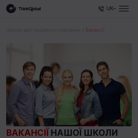
UK
Школа дистанційного навчання
>
Вакансії
ВАКАНСIЇ
НАШОЇ ШКОЛИ