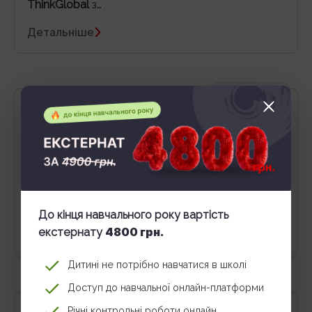
ThinkGlobal
з…
Детальніше
НЕ АКТУАЛЬНО
Вчитель Computer Science
Формат:
дистанційно
Графік роботи: пн-вт
11:00 – 15:45, ср-чт 11:00 –
16:45
Працевлаштування:
офіційно
Заробітна плата:
300 грн/урок…
До кінця навчального року вартість
4800 грн.
екстернату
Детальніше
Дитині не потрібно навчатися в школі
Доступ до навчальної онлайн-платформи
НЕ АКТУАЛЬНО
Річні контрольні роботи онлайн