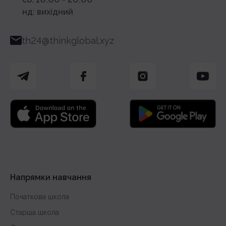
можливість працювати дистанційно або в гібридному
нд: вихідний
форматі;
стабільний графік і прозорі умови співпраці;
th24@thinkglobal.xyz
професійну команду та підтримку колег;
реальну можливість впливати на якість освіти;
конкурентну оплату праці та розвиток за результатами.
Кого ми шукаємо і що
цінуємо
Ми не ділимо фахівців за віком або стажем – нам потрібні
сильні практики, які вміють пояснювати матеріал,
організовувати процес і досягати результатів. У нашій
Напрямки навчання
команді працюють вчителі, менеджери, HR-фахівці,
рекрутери, бухгалтери та координатори – всі, хто робить
Початкова школа
онлайн-школу живим і ефективним простором навчання.
Старша школа
У ThinkGlobal цінують професіоналізм і відповідальність. Ми