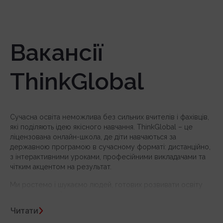
Вакансії
ThinkGlobal
Сучасна освіта неможлива без сильних вчителів і фахівців,
які поділяють ідею якісного навчання. ThinkGlobal – це
ліцензована онлайн-школа, де діти навчаються за
державною програмою в сучасному форматі: дистанційно,
з інтерактивними уроками, професійними викладачами та
чітким акцентом на результат.
Ми ростемо і шукаємо людей, готових розвивати освіту
разом з нами. Якщо ти хочеш давати дітям якісні знання –
тобі до нас!
Читати