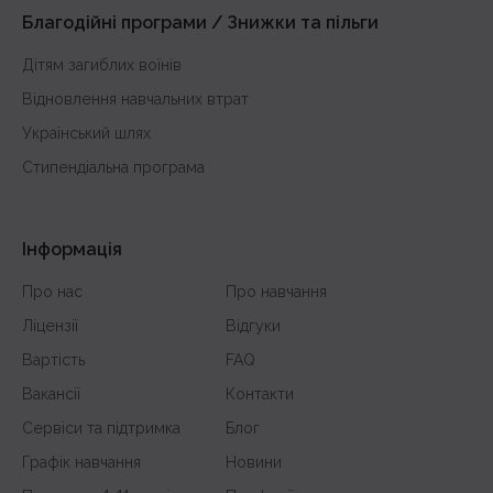
з англійської
Якщо тобі близькі наші принципи, заповни заявку та надішли
Благодійні програми / Знижки та пільги
резюме. Разом ми зможемо створювати освіту, якою
дійсно можна пишатися.
Дітям загиблих воїнів
Відновлення навчальних втрат
Український шлях
Стипендіальна програма
Інформація
Про нас
Про навчання
Ліцензії
Відгуки
Вартість
FAQ
Вакансії
Контакти
Сервіси та підтримка
Блог
Графік навчання
Новини