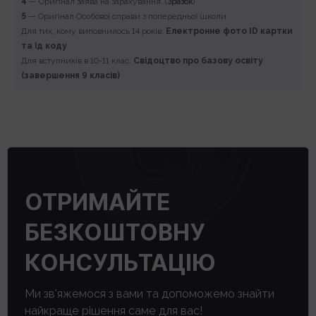
4
— Оригінал заява на зарахування. (
Зразок
)
5
— Оригінал Особової справи з попередньої школи
Для тих, кому виповнилось 14 років:
Електронне фото ID картки
та ід коду
Для вступників в 10-11 клас:
Свідоцтво про базову освіту
(завершення 9 класів)
ОТРИМАЙТЕ
БЕЗКОШТОВНУ
КОНСУЛЬТАЦІЮ
Ми зв'яжемося з вами та допоможемо знайти
найкраще рішення саме для вас!