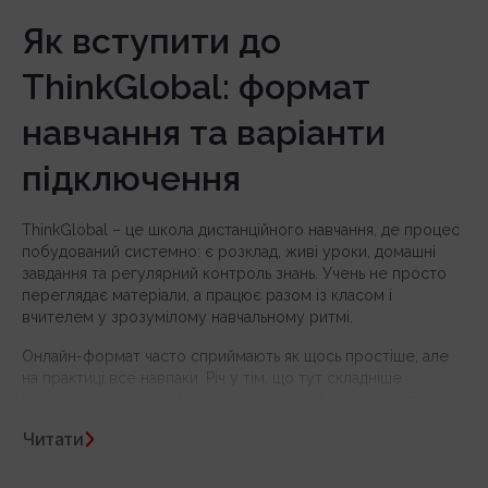
Як вступити до
ThinkGlobal: формат
навчання та варіанти
підключення
ThinkGlobal – це школа дистанційного навчання, де процес
побудований системно: є розклад, живі уроки, домашні
завдання та регулярний контроль знань. Учень не просто
переглядає матеріали, а працює разом із класом і
вчителем у зрозумілому навчальному ритмі.
Онлайн-формат часто сприймають як щось простіше, але
на практиці все навпаки. Річ у тім, що тут складніше
“випасти” з процесу. Урок проходить у форматі постійної
взаємодії: учні працюють на інтерактивній дошці,
Читати
відповідають, виконують завдання під час заняття. Вчитель
бачить роботу кожного, тому залучені всі.