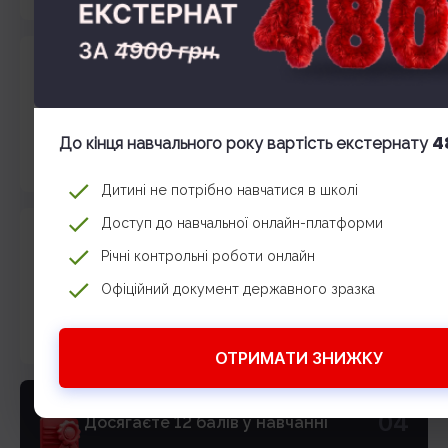
02
Знайомитесь з куратором
Куратор призначить вам зустріч для знайомства
з функціоналом платформ, розповість про
4
До кінця навчального року вартість екстернату
можливості та розпорядок школи.
Дитині не потрібно навчатися в школі
Доступ до навчальної онлайн-платформи
03
Захопливо навчаєтесь
Річні контрольні роботи онлайн
На уроках учитель у форматі діалогу приділить
Офіційний документ державного зразка
увагу домашнім завданням, новому матеріалу
та перевірці знань.
ОТРИМАТИ ЗНИЖКУ
04
Досягаєте 12 балів у навчанні