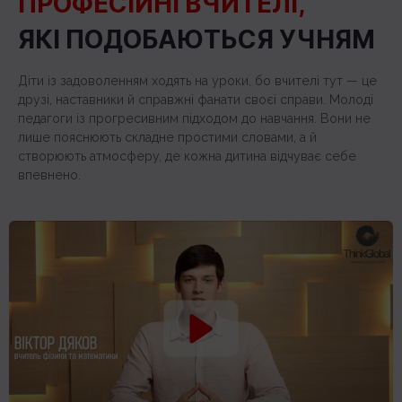
ПРОФЕСІЙНІ ВЧИТЕЛІ,
11:00
ЯКІ ПОДОБАЮТЬСЯ УЧНЯМ
12:00
Діти із задоволенням ходять на уроки, бо вчителі тут — це
13:00
друзі, наставники й справжні фанати своєї справи. Молоді
педагоги із прогресивним підходом до навчання. Вони не
14:00
лише пояснюють складне простими словами, а й
15:00
створюють атмосферу, де кожна дитина відчуває себе
впевнено.
16:00
17:00
18:00
4R Українська мова
4S Українська мова
4R Ук
19:00
5 клас
Понеділок
Вівторок
17:00
18:00