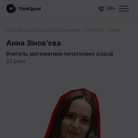
UK
Школа дистанційного навчання
>
Вчителі
>
Анна
Анна Зіновʼєва
Вчитель математики початкових класів
22 роки