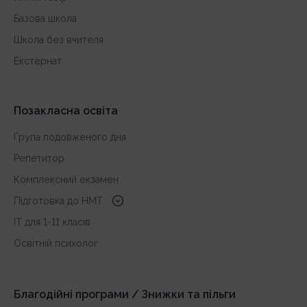
Базова школа
Школа без вчителя
Екстернат
Позакласна освіта
Група подовженого дня
Репетитор
Комплексний екзамен
Підготовка до HMT
з української мови
IT для 1-11 класів
з історії України
Освітній психолог
з математики
з англійської
Благодійні програми / Знижки та пільги