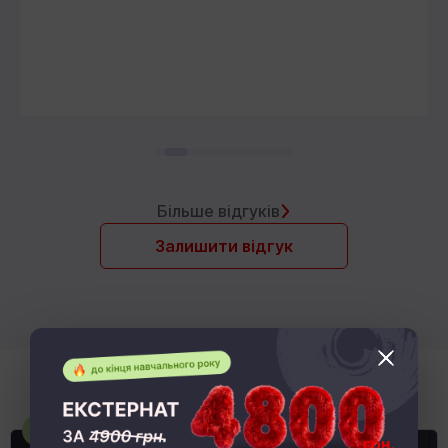
Більше відгуків
Залишити відгук
Чи підійде це моїй дитині?