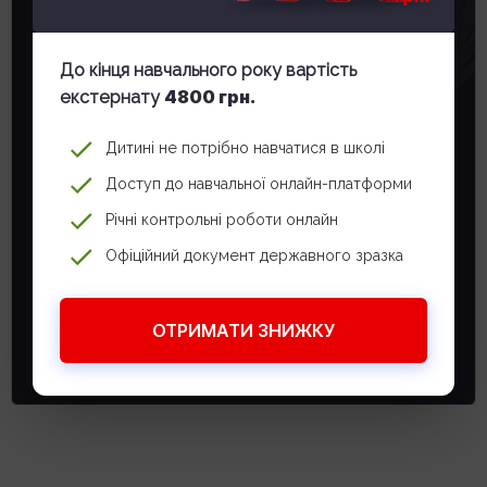
СПРОБУЙТЕ
До кінця навчального року вартість
БЕЗОПЛАТНИЙ
4800 грн.
екстернату
ПЕРІОД
Дитині не потрібно навчатися в школі
Доступ до навчальної онлайн-платформи
Залиште заявку, ми зв’яжемося та надамо
Річні контрольні роботи онлайн
доступ до безоплатного періоду, щоб ви
змогли упевнитись, що вашій дитині це
Офіційний документ державного зразка
підходить.
СПРОБУВАТИ БЕЗ ОПЛАТИ
ОТРИМАТИ ЗНИЖКУ