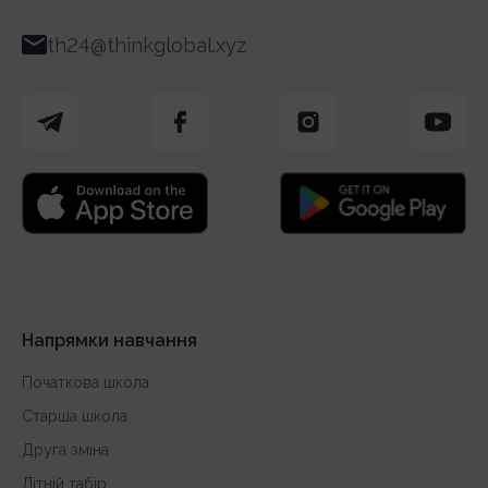
th24@thinkglobal.xyz
Напрямки навчання
Початкова школа
Старша школа
Друга зміна
Літній табір