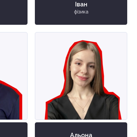
Іван
фізика
Альона