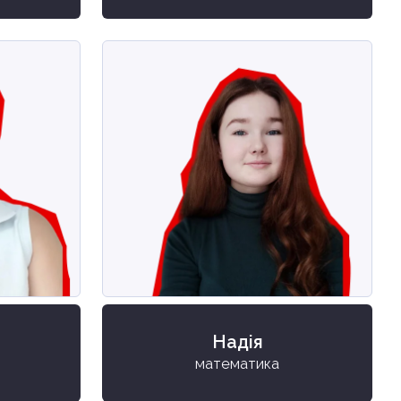
Надія
математика