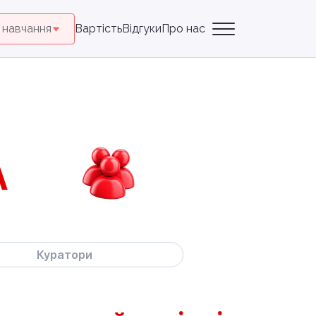
 навчання
Вартість
Відгуки
Про нас
А
Куратори