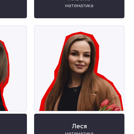
математика
Леся
математика