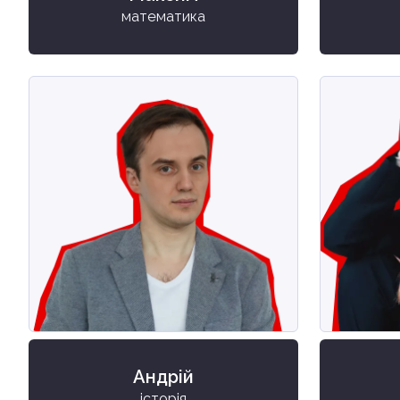
математика
Андрій
історія