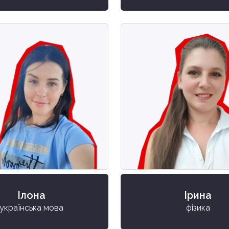
Ілона
Ірина
українська мова
фізика