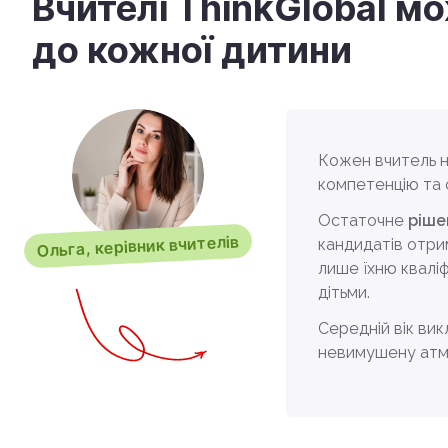
Вчителi ThinkGlobal м
до кожної дитини
Кожен вчитель н
компетенцію та
Остаточне
ріше
Ольга, керівник вчителів
кандидатів отри
лише їхню кваліф
дітьми.
Середній вік ви
невимушену атм