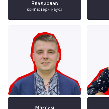
Владислав
компʼютерні науки
Максим