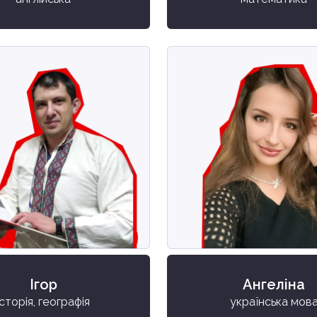
Дитині не потрібно навчатися в школі
Доступ до навчальної онлайн-платформи
Річні контрольні роботи онлайн
Офіційний документ державного зразка
ОТРИМАТИ ЗНИЖКУ
Ігор
Ангеліна
історія, географія
українська мов