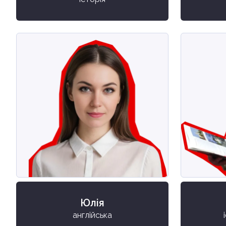
Юлія
англійська