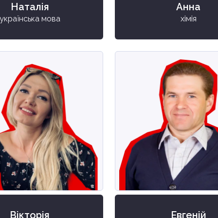
Наталія
Анна
українська мова
хімія
Вікторія
Евгеній