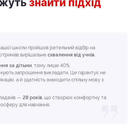
ожуть
знайти пiдхiд
ашої школи пройшов ретельний відбір на
 отримав вирішальне
схвалення від учнів.
ння за дітьми
, тому лише 40%
мують запрошення викладати. Це гарантує не
ікацію, а й здатність знаходити спільну мову з
кладачів —
28 років
, що створює комфортну та
осферу для навчання.