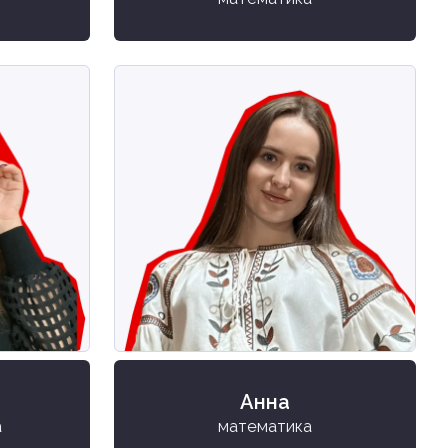
Анна
а
математика