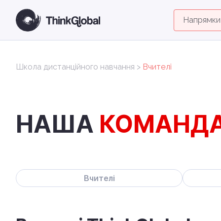
Напрямки
Школа дистанційного навчання
>
Вчителі
НАША
КОМАНД
Вчителі