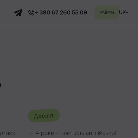
+ 380 67 260 55 09
Увійти
UK
и
Досвід
земних
4 роки — вчитель англійської