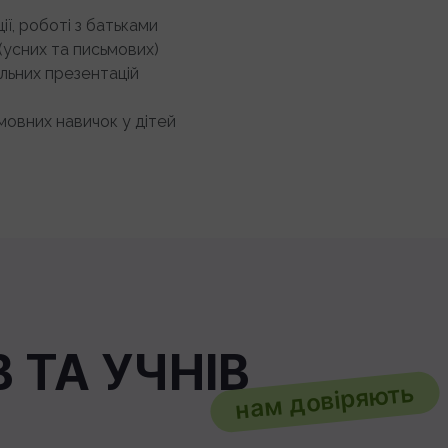
ії, роботі з батьками
(усних та письмових)
льних презентацій
 мовних навичок у дітей
 ТА УЧНІВ
нам довіряють