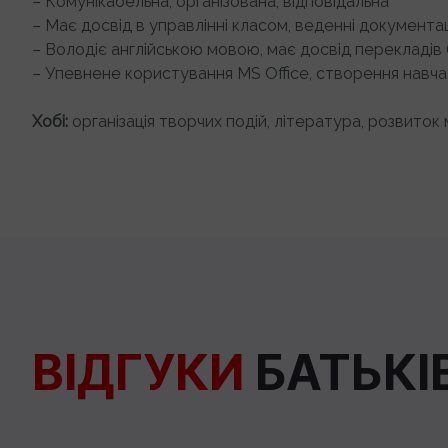
– Комунікабельна, організована, відповідальна
– Має досвід в управлінні класом, веденні документац
– Володіє англійською мовою, має досвід перекладів 
– Упевнене користування MS Office, створення навча
Хобі:
організація творчих подій, література, розвиток
ВІДГУКИ
БАТЬКІВ