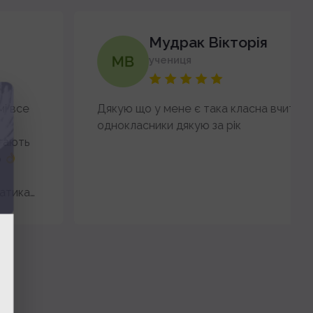
Мудрак Вікторія
учениця
Дякую що у мене є така класна вчителька і
однокласники дякую за рік