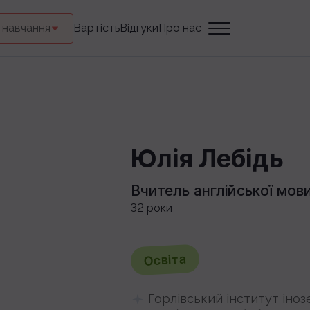
 навчання
Вартість
Відгуки
Про нас
Юлія Лебідь
Вчитель англійської мов
32 роки
Освіта
Горлівський інститут іно