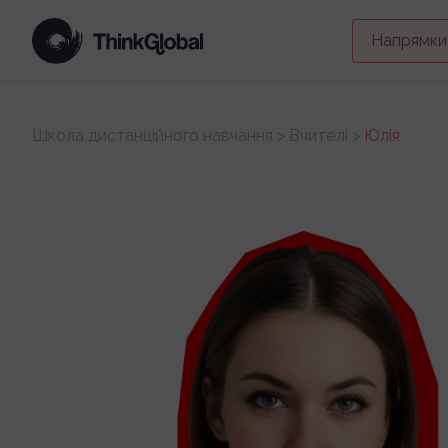
Напрямки
Школа дистанційного навчання
>
Вчителі
>
Юлія