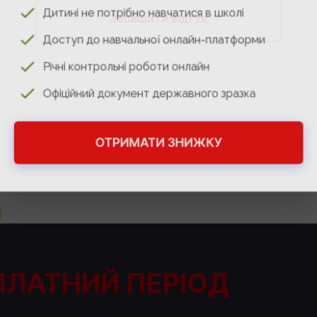
Дитині не потрібно навчатися в школі
Залишити відгук
Доступ до навчальної онлайн-платформи
Річні контрольні роботи онлайн
Офіційний документ державного зразка
ОТРИМАТИ ЗНИЖКУ
ПЛАТНИЙ ПЕРІОД