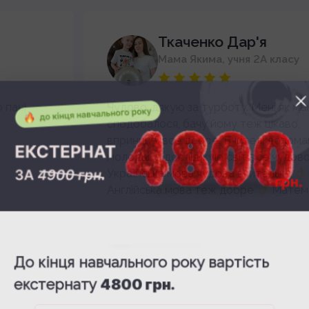
Ткаченко Дар'я
Мама Якима, учня 2A класу
Чудово, дякую за турботу. Мені як мамі все
сподобалося, бачу йому теж цікаво,
впринципі все добре. Вчителі допомагають
молодці. Я досліджую світ все чудово
Українська мова чудова вчителька
Англійська мова теж добре
Математика
все добре
До кінця навчального року вартість
екстернату
4800 грн.