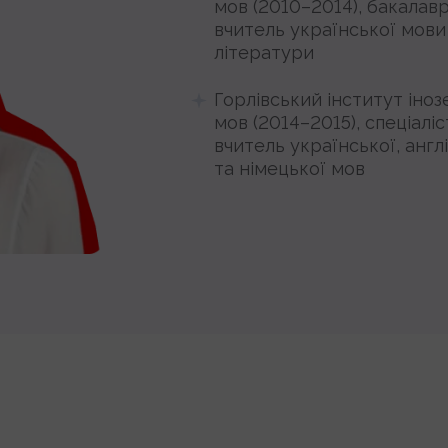
мов (2010–2014), бакалав
вчитель української мови
літератури
Горлівський інститут іно
мов (2014–2015), спеціалі
вчитель української, англ
та німецької мов