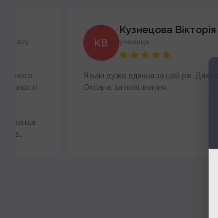
Кузнецова Вікторія
учениця
Я вам дуже вдячна за цей рік. Дякую пані
Оксана, за нові знання.