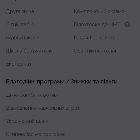
Друга зміна
Комплексний екзамен
Літній табір
Підготовка до HMT
з української мови
Базова школа
IT для 1-11 класів
з історії України
Школа без вчителя
Освітній психолог
з математики
Екстернат
з англійської
Благодійні програми / Знижки та пільги
Дітям загиблих воїнів
Відновлення навчальних втрат
Український шлях
Стипендіальна програма