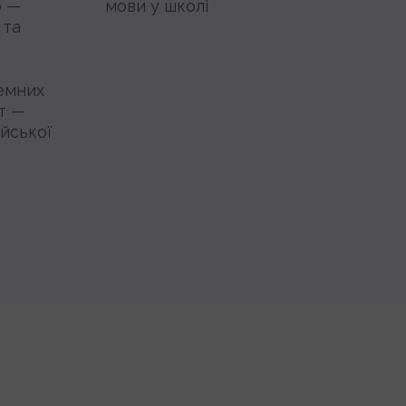
р —
мови у школі
 та
земних
ст —
ійської