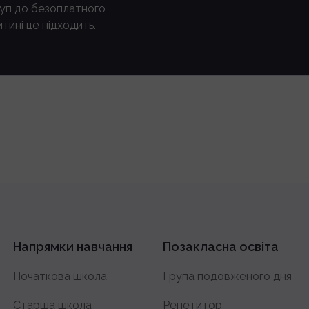
туп до безоплатного
тині це підходить.
Напрямки навчання
Позакласна освіта
Початкова школа
Група подовженого дня
Старша школа
Репетитор