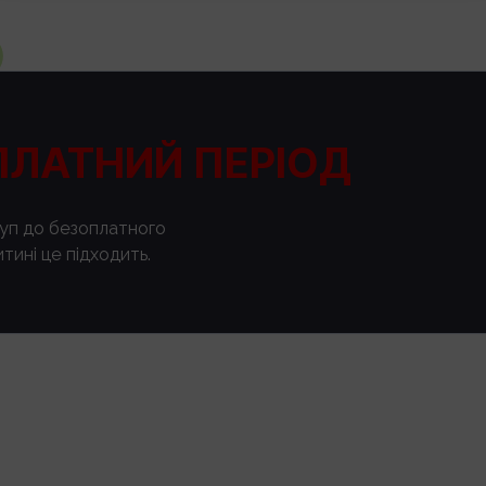
ПЛАТНИЙ ПЕРІОД
туп до безоплатного
тині це підходить.