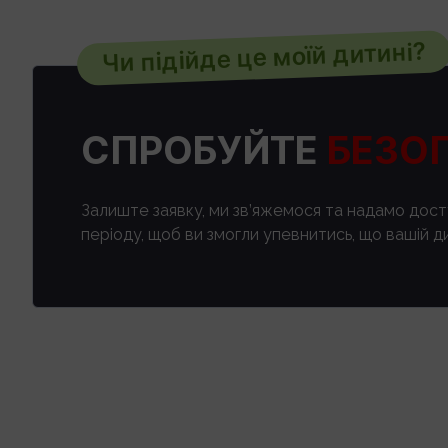
Чи підійде це моїй дитині?
СПРОБУЙТЕ
БЕЗО
Залиште заявку, ми зв’яжемося та надамо дос
періоду, щоб ви змогли упевнитись, що вашій ди