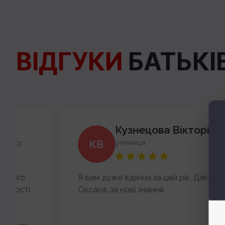
ВІДГУКИ
БАТЬКІВ
Кузнецова Вікторія
учениця
Я вам дуже вдячна за цей рік. Дякую пані
Оксана, за нові знання.