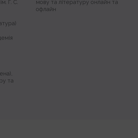
. Г. С.
мову та літературу онлайн та
офлайн
атура)
демія
ена),
ру та