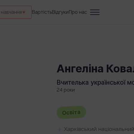
 навчання
Вартість
Відгуки
Про нас
Ангеліна Ков
Вчителька української м
24 роки
Освіта
Харківський національни