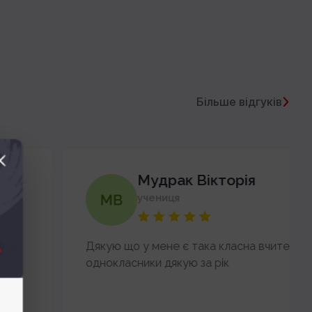
Більше відгуків
Мудрак Вікторія
учениця
Дякую що у мене є така класна вчителька і
однокласники дякую за рік