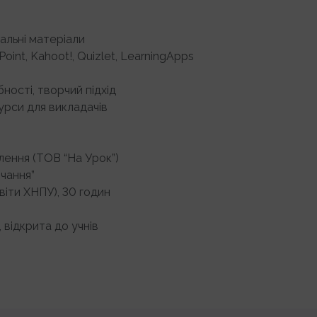
альні матеріали
int, Kahoot!, Quizlet, LearningApps
ності, творчий підхід
урси для викладачів
лення (ТОВ “На Урок”)
вчання”
віти ХНПУ), 30 годин
, відкрита до учнів