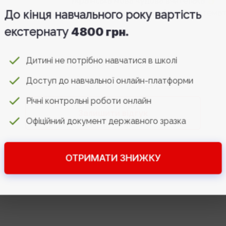
Українська мова чудова вчителька
Англійська мова теж добре
Математика
До кінця навчального року вартість
все добре
екстернату
4800 грн.
Дитині не потрібно навчатися в школі
Доступ до навчальної онлайн-платформи
Річні контрольні роботи онлайн
Залишити відгук
Офіційний документ державного зразка
ОТРИМАТИ ЗНИЖКУ