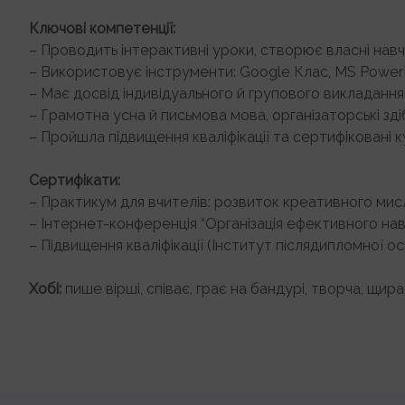
Ключові компетенції:
– Проводить інтерактивні уроки, створює власні навч
– Використовує інструменти: Google Клас, MS PowerPo
– Має досвід індивідуального й групового викладання
– Грамотна усна й письмова мова, організаторські здіб
– Пройшла підвищення кваліфікації та сертифіковані к
Сертифікати:
– Практикум для вчителів: розвиток креативного мис
– Інтернет-конференція “Організація ефективного на
– Підвищення кваліфікації (Інститут післядипломної ос
Хобі:
пише вірші, співає, грає на бандурі, творча, щира