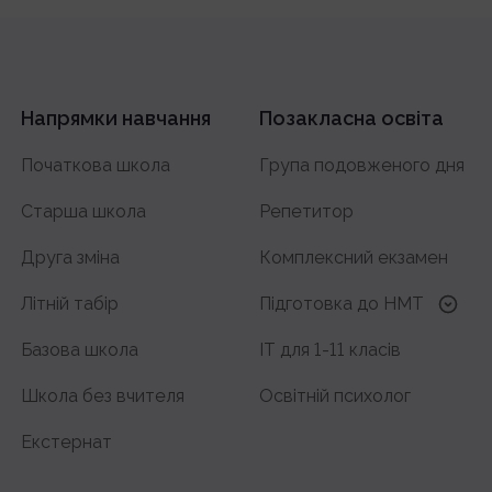
Напрямки навчання
Позакласна освіта
Початкова школа
Група подовженого дня
Старша школа
Репетитор
Друга зміна
Комплексний екзамен
Літній табір
Підготовка до HMT
з української мови
Базова школа
IT для 1-11 класів
з історії України
Школа без вчителя
Освітній психолог
з математики
Екстернат
з англійської