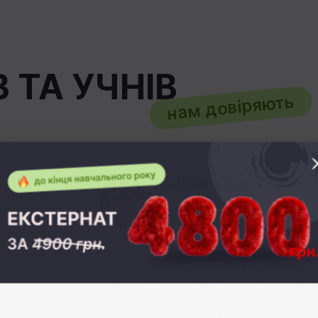
 ТА УЧНІВ
нам довіряють
Ткаченко Дар'я
Мама Якима, учня 2A класу
Чудово, дякую за турботу. Мені як мамі все
сподобалося, бачу йому теж цікаво,
впринципі все добре. Вчителі допомагають
молодці. Я досліджую світ все чудово