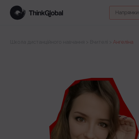
Напрямки
Школа дистанційного навчання
>
Вчителі
>
Ангеліна