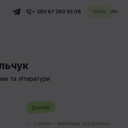
+ 380 67 260 55 09
Увійти
UK
альчук
ови та літератури
Досвід
й
3 роки — викладає українську