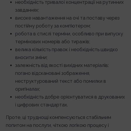
необхідність тривалої концентрації на рутинних
завданнях;
високе навантаження на очі та поставу через
постійну роботу за комп’ютером;
робота в стислі терміни, особливо при випуску
термінових номерів або тиражів;
велика кількість правок і необхідність швидко
вносити зміни;
залежність від якості вихідних матеріалів:
погано відскановані зображення,
неструктурований текст або помилки в
оригіналах;
необхідність добре орієнтуватися в друкованих
і цифрових стандартах.
Проте, ці труднощі компенсуються стабільним
попитом на послуги, чіткою логікою процесу і