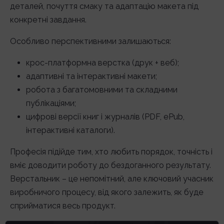
деталей, почуття смаку та адаптацію макета під
конкретні завдання.
Особливо перспективними залишаються:
крос-платформна верстка (друк + веб);
адаптивні та інтерактивні макети;
робота з багатомовними та складними
публікаціями;
цифрові версії книг і журналів (PDF, ePub,
інтерактивні каталоги).
Професія підійде тим, хто любить порядок, точність і
вміє доводити роботу до бездоганного результату.
Верстальник – це непомітний, але ключовий учасник
виробничого процесу, від якого залежить, як буде
сприйматися весь продукт.