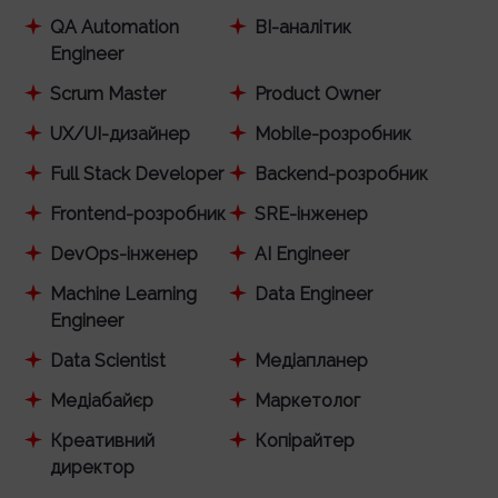
QA Automation
BI-аналітик
Engineer
Scrum Master
Product Owner
UX/UI-дизайнер
Mobile-розробник
Full Stack Developer
Backend-розробник
Frontend-розробник
SRE-інженер
DevOps-інженер
AI Engineer
Machine Learning
Data Engineer
Engineer
Data Scientist
Медіапланер
Медіабайєр
Маркетолог
Креативний
Копірайтер
директор