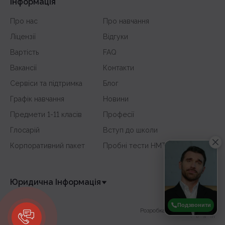
Інформація
Про нас
Про навчання
Ліцензії
Відгуки
Вартість
FAQ
Вакансії
Контакти
Сервіси та підтримка
Блог
Графік навчання
Новини
Предмети 1-11 класів
Професії
Глосарій
Вступ до школи
Корпоративний пакет
Пробні тести НМТ
Юридична Інформація
Подзвонити
Розробка сайту -