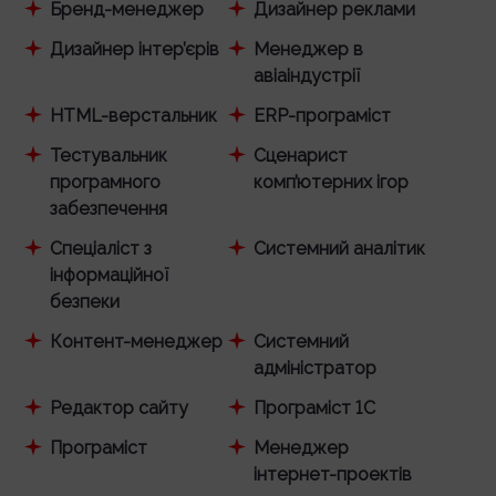
Бренд-менеджер
Дизайнер реклами
Дизайнер інтер’єрів
Менеджер в
авіаіндустрії
HTML-верстальник
ERP-програміст
Тестувальник
Сценарист
програмного
комп’ютерних ігор
забезпечення
Спеціаліст з
Системний аналітик
інформаційної
безпеки
Контент-менеджер
Системний
адміністратор
Редактор сайту
Програміст 1С
Програміст
Менеджер
інтернет-проектів