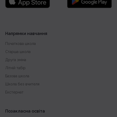
Напрямки навчання
Початкова школа
Старша школа
Друга зміна
Літній табір
Базова школа
Школа без вчителя
Екстернат
Позакласна освіта