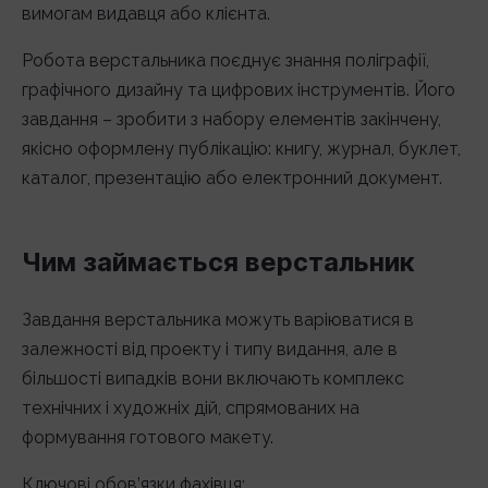
вимогам видавця або клієнта.
Робота верстальника поєднує знання поліграфії,
графічного дизайну та цифрових інструментів. Його
завдання – зробити з набору елементів закінчену,
якісно оформлену публікацію: книгу, журнал, буклет,
каталог, презентацію або електронний документ.
Чим займається верстальник
Завдання верстальника можуть варіюватися в
залежності від проекту і типу видання, але в
більшості випадків вони включають комплекс
технічних і художніх дій, спрямованих на
формування готового макету.
Ключові обов’язки фахівця: