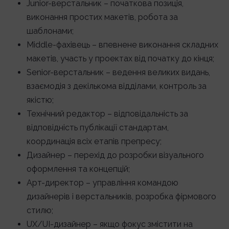
Junior-верстальник – початкова позиція,
виконання простих макетів, робота за
шаблонами;
Middle-фахівець – впевнене виконання складних
макетів, участь у проектах від початку до кінця;
Senior-верстальник – ведення великих видань,
взаємодія з декількома відділами, контроль за
якістю;
Технічний редактор – відповідальність за
відповідність публікації стандартам,
координація всіх етапів препресу;
Дизайнер – перехід до розробки візуального
оформлення та концепцій;
Арт-директор – управління командою
дизайнерів і верстальників, розробка фірмового
стилю;
UX/UI-дизайнер – якщо фокус змістити на