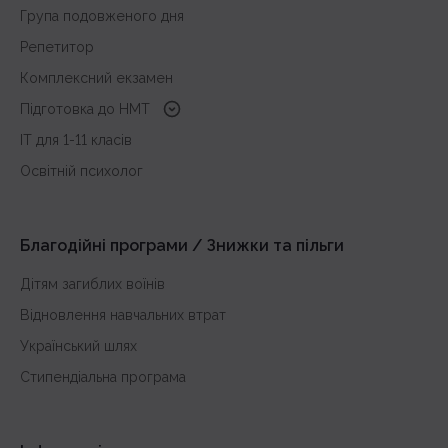
Група подовженого дня
Репетитор
Комплексний екзамен
Підготовка до HMT
з української мови
IT для 1-11 класів
з історії України
Освітній психолог
з математики
з англійської
Благодійні програми / Знижки та пільги
Дітям загиблих воїнів
Відновлення навчальних втрат
Український шлях
Стипендіальна програма