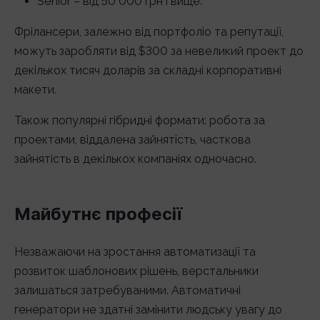
Senior – від 50 000 грн і вище.
Фрілансери, залежно від портфоліо та репутації,
можуть заробляти від $300 за невеликий проект до
декількох тисяч доларів за складні корпоративні
макети.
Також популярні гібридні формати: робота за
проектами, віддалена зайнятість, часткова
зайнятість в декількох компаніях одночасно.
Майбутнє професії
Незважаючи на зростання автоматизації та
розвиток шаблонових рішень, верстальники
залишаться затребуваними. Автоматичні
генератори не здатні замінити людську увагу до