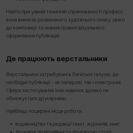
Навіть при уявній технічній спрямованості професії,
вона вимагає розвиненого художнього смаку, уваги
до композиції та знання правил візуального
оформлення публікацій.
Де працюють верстальники
Верстальники затребувані в багатьох галузях, де
необхідні публікації – як паперові, так і електронні.
Сфера застосування їхніх навичок далеко не
обмежується друкарнями.
Найбільш поширені місця роботи:
видавництва та редакції газет, журналів, книг;
друкарні, поліграфічні та друкарські студії;