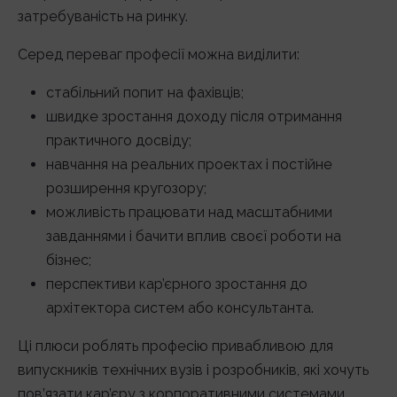
затребуваність на ринку.
Серед переваг професії можна виділити:
стабільний попит на фахівців;
швидке зростання доходу після отримання
практичного досвіду;
навчання на реальних проектах і постійне
розширення кругозору;
можливість працювати над масштабними
завданнями і бачити вплив своєї роботи на
бізнес;
перспективи кар’єрного зростання до
архітектора систем або консультанта.
Ці плюси роблять професію привабливою для
випускників технічних вузів і розробників, які хочуть
пов’язати кар’єру з корпоративними системами.