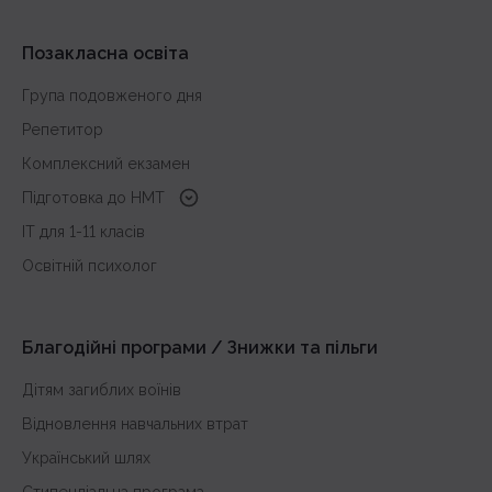
Позакласна освіта
Група подовженого дня
Репетитор
Комплексний екзамен
Підготовка до HMT
з української мови
IT для 1-11 класів
з історії України
Освітній психолог
з математики
з англійської
Благодійні програми / Знижки та пільги
Дітям загиблих воїнів
Відновлення навчальних втрат
Український шлях
Стипендіальна програма