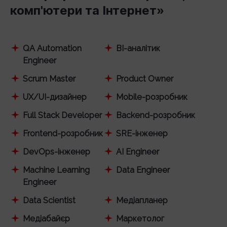
комп'ютери та Інтернет»
QA Automation
BI-аналітик
Engineer
Scrum Master
Product Owner
UX/UI-дизайнер
Mobile-розробник
Full Stack Developer
Backend-розробник
Frontend-розробник
SRE-інженер
DevOps-інженер
AI Engineer
Machine Learning
Data Engineer
Engineer
Data Scientist
Медіапланер
Медіабайєр
Маркетолог