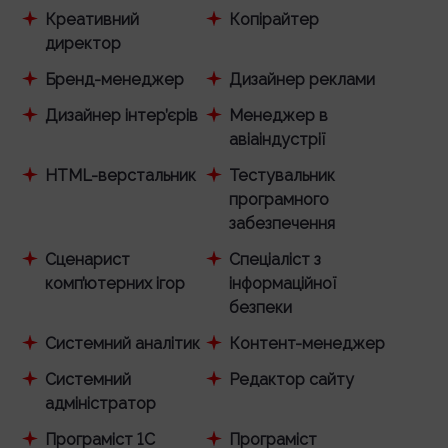
Креативний
Копірайтер
директор
Бренд-менеджер
Дизайнер реклами
Дизайнер інтер’єрів
Менеджер в
авіаіндустрії
HTML-верстальник
Тестувальник
програмного
забезпечення
Сценарист
Спеціаліст з
комп’ютерних ігор
інформаційної
безпеки
Системний аналітик
Контент-менеджер
Системний
Редактор сайту
адміністратор
Програміст 1С
Програміст