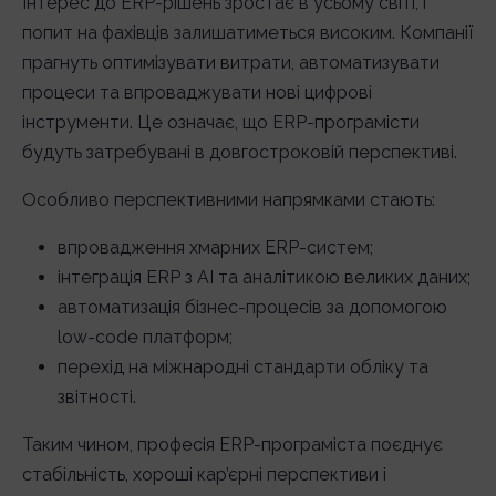
Інтерес до ERP-рішень зростає в усьому світі, і
попит на фахівців залишатиметься високим. Компанії
прагнуть оптимізувати витрати, автоматизувати
процеси та впроваджувати нові цифрові
інструменти. Це означає, що ERP-програмісти
будуть затребувані в довгостроковій перспективі.
Особливо перспективними напрямками стають:
впровадження хмарних ERP-систем;
інтеграція ERP з AI та аналітикою великих даних;
автоматизація бізнес-процесів за допомогою
low-code платформ;
перехід на міжнародні стандарти обліку та
звітності.
Таким чином, професія ERP-програміста поєднує
стабільність, хороші кар’єрні перспективи і