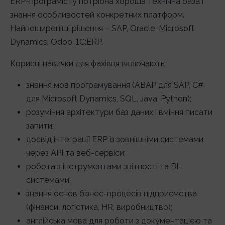
ERP-програмісту потрібна хороша технічна база і
знання особливостей конкретних платформ.
Найпоширеніші рішення – SAP, Oracle, Microsoft
Dynamics, Odoo, 1С:ERP.
Корисні навички для фахівця включають:
знання мов програмування (ABAP для SAP, C#
для Microsoft Dynamics, SQL, Java, Python);
розуміння архітектури баз даних і вміння писати
запити;
досвід інтеграції ERP із зовнішніми системами
через API та веб-сервіси;
робота з інструментами звітності та BI-
системами;
знання основ бізнес-процесів підприємства
(фінанси, логістика, HR, виробництво);
англійська мова для роботи з документацією та