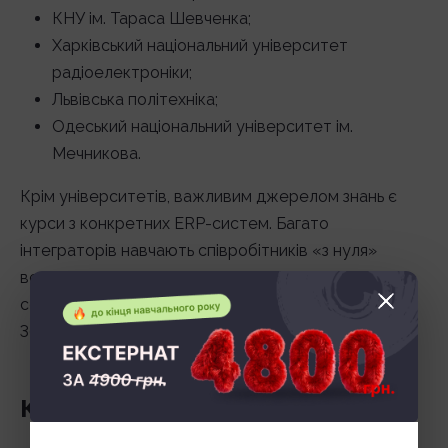
КНУ ім. Тараса Шевченка;
Харківський національний університет
радіоелектроніки;
Львівська політехніка;
Одеський національний університет ім.
Мечникова.
Крім університетів, важливим джерелом знань є
курси з конкретних ERP-систем. Багато
інтеграторів навчають співробітників «з нуля»
всередині проектів, а також підтримують
сертифікацію (SAP Certification, Microsoft Dynamics
365, Odoo Official Training).
Кар’єра і зарплата