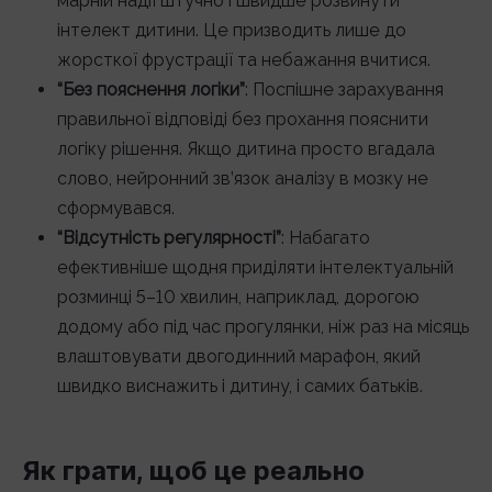
марній надії штучно і швидше розвинути
інтелект дитини. Це призводить лише до
жорсткої фрустрації та небажання вчитися.
“Без пояснення логіки”
: Поспішне зарахування
правильної відповіді без прохання пояснити
логіку рішення. Якщо дитина просто вгадала
слово, нейронний зв’язок аналізу в мозку не
сформувався.
“Відсутність регулярності”
: Набагато
ефективніше щодня приділяти інтелектуальній
розминці 5–10 хвилин, наприклад, дорогою
додому або під час прогулянки, ніж раз на місяць
влаштовувати двогодинний марафон, який
швидко виснажить і дитину, і самих батьків.
Як грати, щоб це реально