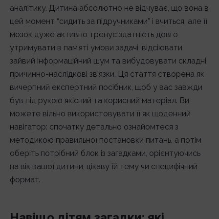
аналітику. Дитина абсолютно не відчуває, що вона в
цей момент “сидить за підручниками” і вчиться, але її
мозок дуже активно тренує здатність довго
утримувати в пам’яті умови задачі, відсіювати
зайвий інформаційний шум та вибудовувати складні
причинно-наслідкові зв’язки. Ця стаття створена як
вичерпний експертний посібник, щоб у вас завжди
був під рукою якісний та корисний матеріал. Ви
можете вільно використовувати її як щоденний
навігатор: спочатку детально ознайомтеся з
методикою правильної постановки питань, а потім
оберіть потрібний блок із загадками, орієнтуючись
на вік вашої дитини, цікаву їй тему чи специфічний
формат.
Навіщо дітям загадки: які