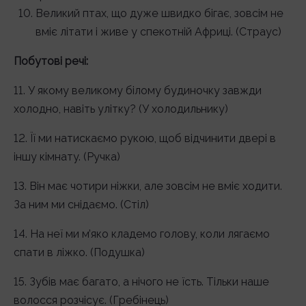
Великий птах, що дуже швидко бігає, зовсім не
вміє літати і живе у спекотній Африці. (Страус)
Побутові речі:
11. У якому великому білому будиночку завжди
холодно, навіть улітку? (У холодильнику)
12. Її ми натискаємо рукою, щоб відчинити двері в
іншу кімнату. (Ручка)
13. Він має чотири ніжки, але зовсім не вміє ходити.
За ним ми снідаємо. (Стіл)
14. На неї ми м’яко кладемо голову, коли лягаємо
спати в ліжко. (Подушка)
15. Зубів має багато, а нічого не їсть. Тільки наше
волосся розчісує. (Гребінець)