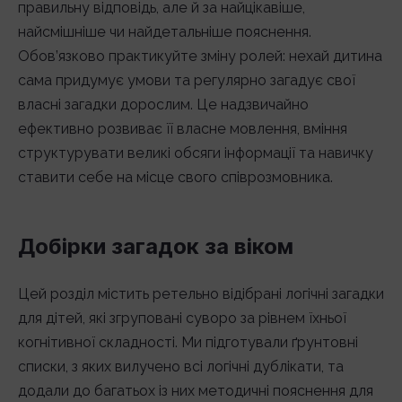
правильну відповідь, але й за найцікавіше,
найсмішніше чи найдетальніше пояснення.
Обов’язково практикуйте зміну ролей: нехай дитина
сама придумує умови та регулярно загадує свої
власні загадки дорослим. Це надзвичайно
ефективно розвиває її власне мовлення, вміння
структурувати великі обсяги інформації та навичку
ставити себе на місце свого співрозмовника.
Добірки загадок за віком
Цей розділ містить ретельно відібрані логічні загадки
для дітей, які згруповані суворо за рівнем їхньої
когнітивної складності. Ми підготували ґрунтовні
списки, з яких вилучено всі логічні дублікати, та
додали до багатьох із них методичні пояснення для