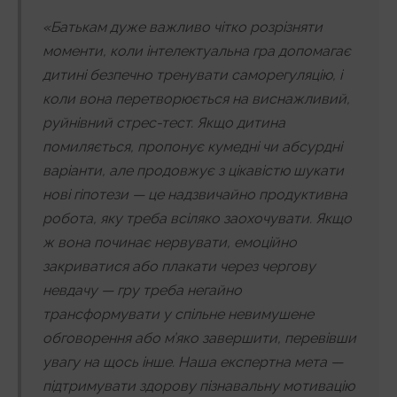
«Батькам дуже важливо чітко розрізняти
моменти, коли інтелектуальна гра допомагає
дитині безпечно тренувати саморегуляцію, і
коли вона перетворюється на виснажливий,
руйнівний стрес-тест. Якщо дитина
помиляється, пропонує кумедні чи абсурдні
варіанти, але продовжує з цікавістю шукати
нові гіпотези — це надзвичайно продуктивна
робота, яку треба всіляко заохочувати. Якщо
ж вона починає нервувати, емоційно
закриватися або плакати через чергову
невдачу — гру треба негайно
трансформувати у спільне невимушене
обговорення або м’яко завершити, перевівши
увагу на щось інше. Наша експертна мета —
підтримувати здорову пізнавальну мотивацію