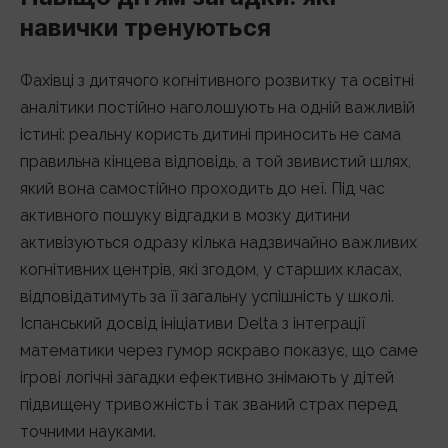
навички тренуються
Фахівці з дитячого когнітивного розвитку та освітні
аналітики постійно наголошують на одній важливій
істині: реальну користь дитині приносить не сама
правильна кінцева відповідь, а той звивистий шлях,
який вона самостійно проходить до неї. Під час
активного пошуку відгадки в мозку дитини
активізуються одразу кілька надзвичайно важливих
когнітивних центрів, які згодом, у старших класах,
відповідатимуть за її загальну успішність у школі.
Іспанський досвід ініціативи Delta з інтеграції
математики через гумор яскраво показує, що саме
ігрові логічні загадки ефективно знімають у дітей
підвищену тривожність і так званий страх перед
точними науками.