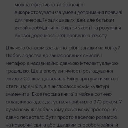
можна ефективно та безпечно
використовувати (за умови дотримання правил)
для генерації нових цікавих ідей, але батькам
вкрай необхідні чіткі фільтри якості та розуміння
вікової доречності згенерованого тексту.
Для чого батькам взагалі потрібні загадки на логіку?
Любов людства до зашифрованих смислів і
метафор є надзвичайно давньою інтелектуальною
традицією. Ще в епоху античності розгадування
загадки Сфінкса дозволило Едіпу врятувати місто і
стати царем Фів, а в англосаксонській культурі
знаменита “Ексетерська книга” з майже сотнею
складних загадок датується приблизно 970 роком. У
сучасному ж глобальному освітньому просторі це
давно перестало бути просто веселою розвагою
на новорічні свята або швидким способом зайняти