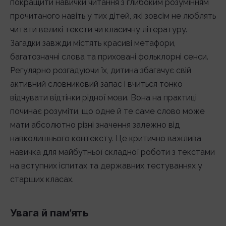
покращити навички читання з глибоким розумінням
прочитаного навіть у тих дітей, які зовсім не люблять
читати великі тексти чи класичну літературу.
Загадки завжди містять красиві метафори,
багатозначні слова та приховані фольклорні сенси.
Регулярно розгадуючи їх, дитина збагачує свій
активний словниковий запас і вчиться тонко
відчувати відтінки рідної мови. Вона на практиці
починає розуміти, що одне й те саме слово може
мати абсолютно різні значення залежно від
навколишнього контексту. Це критично важлива
навичка для майбутньої складної роботи з текстами
на вступних іспитах та державних тестуваннях у
старших класах.
Увага й пам’ять