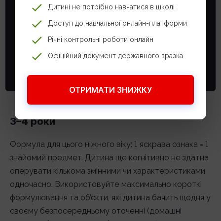
доступ до безоплатного періоду, щоб ви
Дитині не потрібно навчатися в школі
змогли упевнитись, що вашій дитині це
Доступ до навчальної онлайн-платформи
підходить
Річні контрольні роботи онлайн
СПРОБУВАТИ БЕЗ ОПЛАТИ
Офіційний документ державного зразка
ОТРИМАТИ ЗНИЖКУ
3–4 роки
Формула для цього ніжного віку: 1 яскрава ознака = 1
знайомий предмет. Дитина ще когнітивно не здатна
оперувати кількома змінними чи характеристиками
одночасно. Використовуйте максимально короткі
формулювання та об’єкти, які дитина бачить щодня у
своєму безпосередньому оточенні (домашні