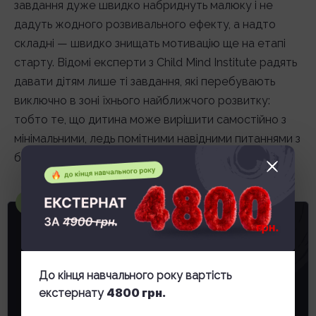
завдання дуже швидко набриднуть малюку і не
дадуть жодного розвивального ефекту, а надто
складні — швидко знищать мотивацію ще на етапі
старту. Відомі експерти з Child Mind Institute радять
давати дітям лише ті завдання, які перебувають
виключно в зоні їхнього найближчого розвитку:
тобто те, що дитина може вирішити самостійно з
мінімальними, ледь помітними навідними питаннями з
боку дорослого.
Чи підійде це моїй дитині?
СПРОБУЙТЕ
БЕЗОПЛАТНИЙ
ПЕРІОД
До кінця навчального року вартість
4800 грн.
екстернату
Залиште заявку, ми зв’яжемося та надамо