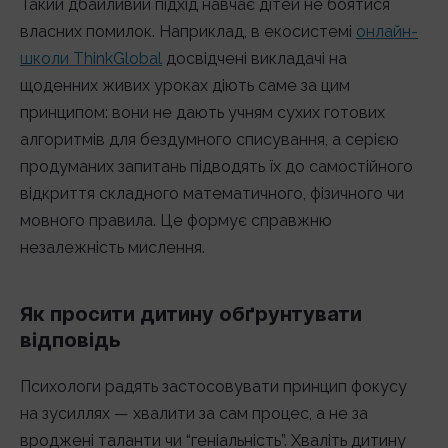
Такий дбайливий підхід навчає дітей не боятися
власних помилок. Наприклад, в екосистемі
онлайн-
школи ThinkGlobal
досвідчені викладачі на
щоденних живих уроках діють саме за цим
принципом: вони не дають учням сухих готових
алгоритмів для бездумного списування, а серією
продуманих запитань підводять їх до самостійного
відкриття складного математичного, фізичного чи
мовного правила. Це формує справжню
незалежність мислення.
Як просити дитину обґрунтувати
відповідь
Психологи радять застосовувати принцип фокусу
на зусиллях — хвалити за сам процес, а не за
вроджені таланти чи “геніальність”. Хваліть дитину