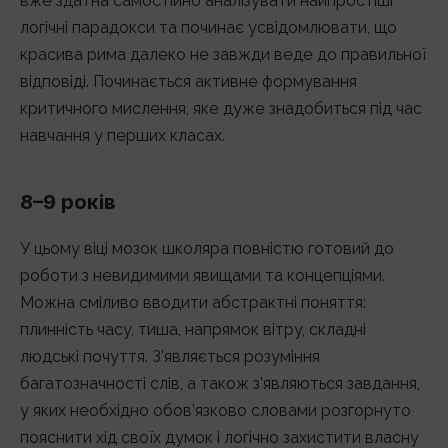
вже здатна самостійно аналізувати найпростіші
логічні парадокси та починає усвідомлювати, що
красива рима далеко не завжди веде до правильної
відповіді. Починається активне формування
критичного мислення, яке дуже знадобиться під час
навчання у перших класах.
8–9 років
У цьому віці мозок школяра повністю готовий до
роботи з невидимими явищами та концепціями.
Можна сміливо вводити абстрактні поняття:
плинність часу, тиша, напрямок вітру, складні
людські почуття. З’являється розуміння
багатозначності слів, а також з’являються завдання,
у яких необхідно обов’язково словами розгорнуто
пояснити хід своїх думок і логічно захистити власну