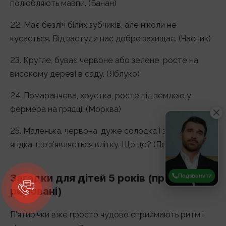
полюбляють мавпи. (Банан)
22. Має безліч білих зубчиків, але ніколи не
кусається. Від застуди нас добре захищає. (Часник)
23. Кругле, буває червоне або зелене, росте на
високому дереві в саду. (Яблуко)
24. Помаранчева, хрустка, росте під землею у
фермера на грядці. (Морква)
25. Маленька, червона, дуже солодка і запашна
ягідка, що з’являється влітку. Що це? (Полуниця)
Загадки для дітей 5 років (прості,
Подзвонити
римовані)
П’ятирічки вже просто чудово сприймають ритм і