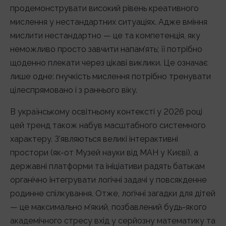
продемонструвати високий рівень креативного
мислення у нестандартних ситуаціях. Адже вміння
мислити нестандартно — це та компетенція, яку
неможливо просто завчити напам’ять; її потрібно
щоденно плекати через цікаві виклики. Це означає
лише одне: гнучкість мислення потрібно тренувати
цілеспрямовано і з раннього віку.
В українському освітньому контексті у 2026 році
цей тренд також набув масштабного системного
характеру. З’являються великі інтерактивні
простори (як-от Музей науки від МАН у Києві), а
державні платформи та ініціативи радять батькам
органічно інтегрувати логічні задачі у повсякденне
родинне спілкування. Отже, логічні загадки для дітей
— це максимально м’який, позбавлений будь-якого
академічного стресу вхід у серйозну математику та