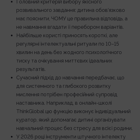
Головний критерій вибору якісного
розвивального завдання: дитина обов’язково
має пояснити, ЧОМУ це правильна відповідь, а
не навмання вгадати її перебором варіантів.
Найбільше користі приносять короткі, але
регулярні інтелектуальні ритуали по 10–15
хвилин на день без жодного психологічного
тиску та очікування миттєвих ідеальних
результатів.
Сучасний підхід до навчання передбачає, що
для системного та глибокого розвитку
мислення потрібен професійний супровід
наставника. Наприклад, в онлайн-школі
ThinkGlobal цю функцію виконує індивідуальний
куратор, який допомагає дитині організувати
навчальний процес без стресу для всієї родини.
У 2026 році інструменти штучного інтелекту