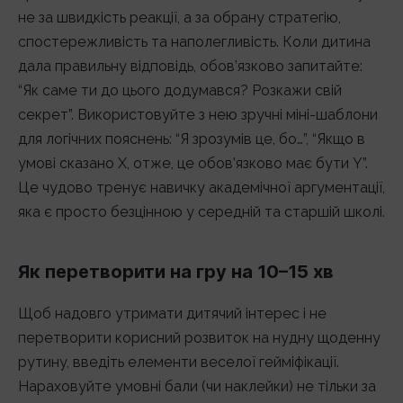
не за швидкість реакції, а за обрану стратегію,
спостережливість та наполегливість. Коли дитина
дала правильну відповідь, обов’язково запитайте:
“Як саме ти до цього додумався? Розкажи свій
секрет”. Використовуйте з нею зручні міні-шаблони
для логічних пояснень: “Я зрозумів це, бо…”, “Якщо в
умові сказано X, отже, це обов’язково має бути Y”.
Це чудово тренує навичку академічної аргументації,
яка є просто безцінною у середній та старшій школі.
Як перетворити на гру на 10–15 хв
Щоб надовго утримати дитячий інтерес і не
перетворити корисний розвиток на нудну щоденну
рутину, введіть елементи веселої гейміфікації.
Нараховуйте умовні бали (чи наклейки) не тільки за