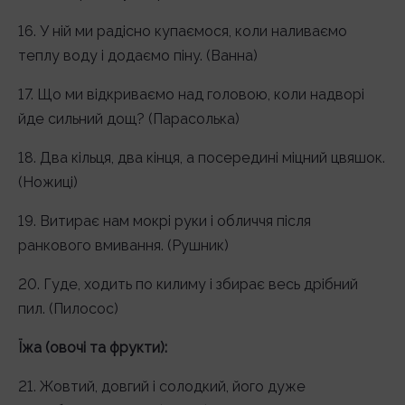
16. У ній ми радісно купаємося, коли наливаємо
теплу воду і додаємо піну. (Ванна)
17. Що ми відкриваємо над головою, коли надворі
йде сильний дощ? (Парасолька)
18. Два кільця, два кінця, а посередині міцний цвяшок.
(Ножиці)
19. Витирає нам мокрі руки і обличчя після
ранкового вмивання. (Рушник)
20. Гуде, ходить по килиму і збирає весь дрібний
пил. (Пилосос)
Їжа (овочі та фрукти):
21. Жовтий, довгий і солодкий, його дуже