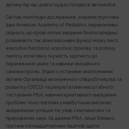
дитину під час довгої нудної поїздки в автомобілі.
Світові лонгітюдні дослідження, зокрема ґрунтовні
дані American Academy of Pediatrics, переконливо
свідчать, що ігрові логічні завдання безпосередньо
розвивають так звані виконавчі функції мозку (англ.
executive functions): короткострокову та робочу
пам’ять, когнітивну гнучкість, здатність до
перемикання уваги та навички емоційного
самоконтролю. Згідно з останніми аналітичними
звітами Організації економічного співробітництва та
розвитку (OECD) та результатами масштабного
тестування PISA, навички креативного вирішення
проблем тісно пов’язані з майбутньою високою
академічною успішністю учнів з математики та
природничих наук. За даними PISA, лише близько
третини п’ятнадцятирічних підлітків здатні