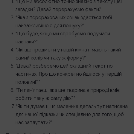
“Що ми абсолютно точно знаємо з тексту цієї
загадки? Давай перерахуємо факти.”
“Яка з перерахованих ознак здається тобі
найважливішою для пошуку?”
“Що буде, якщо ми спробуємо подумати
навпаки?”
“Які ще предмети у нашій кімнаті мають такий
самий колір чи таку ж форму?”
“Давай розберемо цей складний текст по
частинах. Про що конкретно йшлося у першій
половині?”
“Ти пам’ятаєш, яка ще тварина в природі вміє
робити таку ж саму дію?”
“Як ти думаєш, ця маленька деталь тут написана
для нашої підказки чи спеціально для того, щоб
нас заплутати?”