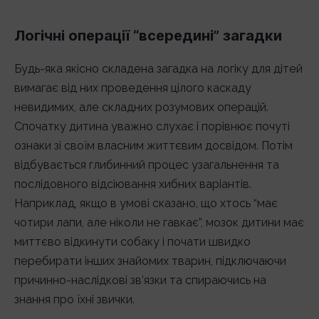
Логічні операції “всередині” загадки
Будь-яка якісно складена загадка на логіку для дітей
вимагає від них проведення цілого каскаду
невидимих, але складних розумових операцій.
Спочатку дитина уважно слухає і порівнює почуті
ознаки зі своїм власним життєвим досвідом. Потім
відбувається глибинний процес узагальнення та
послідовного відсіювання хибних варіантів.
Наприклад, якщо в умові сказано, що хтось “має
чотири лапи, але ніколи не гавкає”, мозок дитини має
миттєво відкинути собаку і почати швидко
перебирати інших знайомих тварин, підключаючи
причинно-наслідкові зв’язки та спираючись на
знання про їхні звички.