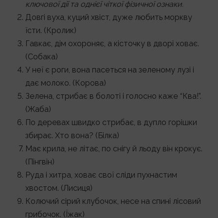
ключової дії та однієї чіткої фізичної ознаки.
Довгі вуха, куций хвіст, дуже любить моркву
їсти. (Кролик)
Гавкає, дім охороняє, а кісточку в дворі ховає.
(Собака)
У неї є роги, вона пасеться на зеленому лузі і
дає молоко. (Корова)
Зелена, стрибає в болоті і голосно каже “Ква!”.
(Жаба)
По деревах швидко стрибає, в дупло горішки
збирає. Хто вона? (Білка)
Має крила, не літає, по снігу й льоду він крокує.
(Пінгвін)
Руда і хитра, ховає свої сліди пухнастим
хвостом. (Лисиця)
Колючий сірий клубочок, несе на спині лісовий
грибочок. (Їжак)