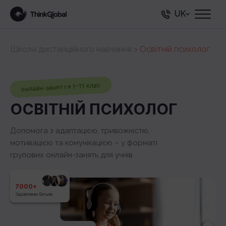
UK
Школа дистанційного навчання
>
Освітній психолог
онлайн-заняття 1-11 клас
ОСВІТНІЙ ПСИХОЛОГ
Допомога з адаптацією, тривожністю,
мотивацією та комунікацією – у форматі
групових онлайн-занять для учнів
7000+
Задоволених батьків