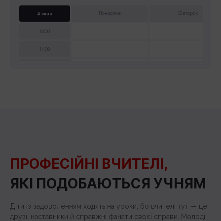
4 клас
Понеділок
Вівторок
13:00
14:00
15:00
5 клас
Понеділок
Вівторок
9:00
10:00
11:00
ПРОФЕСІЙНІ ВЧИТЕЛІ,
ЯКІ ПОДОБАЮТЬСЯ УЧНЯМ
Діти із задоволенням ходять на уроки, бо вчителі тут — це
друзі, наставники й справжні фанати своєї справи. Молоді