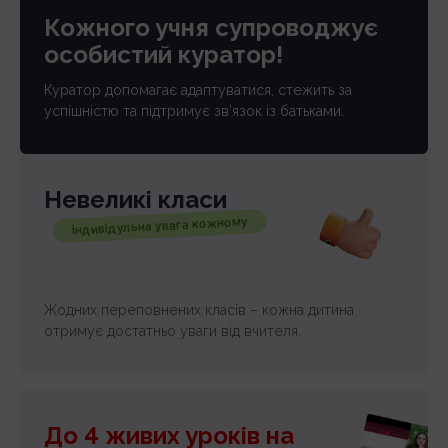
Кожного учня супроводжує
особистий куратор!
Куратор допомагає адаптуватися, стежить за
успішністю та підтримує зв’язок із батьками.
Невеликі класи
індивідульна увага кожному
Жодних переповнених класів – кожна дитина
отримує достатньо уваги від вчителя.
До 4 живих уроків на