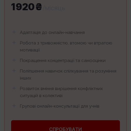
1920₴
/місяць
Адаптація до онлайн-навчання
Робота з тривожністю, втомою чи втратою
мотивації
Покращення концентрації та самооцінки
Поліпшення навичок спілкування та розуміння
інших
Розвиток вмiння вирішення конфліктних
ситуацій в колективі
Груповi онлайн-консультацiї для учнiв
СПРОБУВАТИ