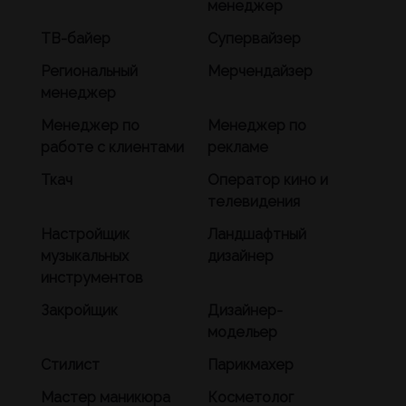
менеджер
ТВ-байер
Супервайзер
Региональный
Мерчендайзер
менеджер
Менеджер по
Менеджер по
работе с клиентами
рекламе
Ткач
Оператор кино и
телевидения
Настройщик
Ландшафтный
музыкальных
дизайнер
инструментов
Закройщик
Дизайнер-
модельер
Стилист
Парикмахер
Мастер маникюра
Косметолог