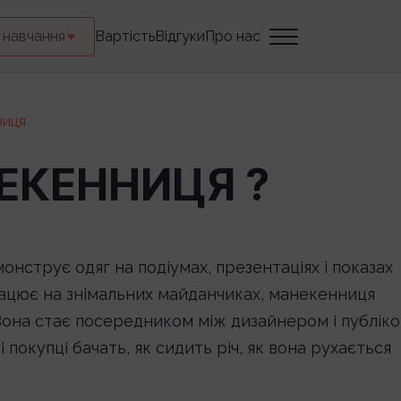
 навчання
Вартість
Відгуки
Про нас
ниця
ЕКЕННИЦЯ ?
нструє одяг на подіумах, презентаціях і показах
працює на знімальних майданчиках, манекенниця
 Вона стає посередником між дизайнером і публіко
ні покупці бачать, як сидить річ, як вона рухається