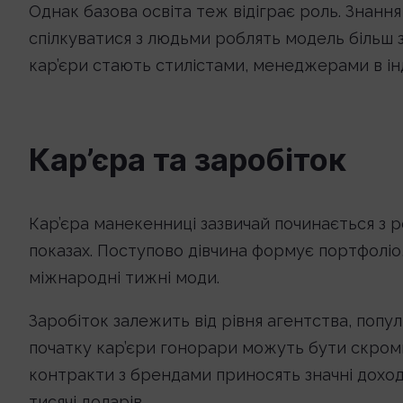
Однак базова освіта теж відіграє роль. Знанн
спілкуватися з людьми роблять модель більш 
кар’єри стають стилістами, менеджерами в ін
Кар’єра та заробіток
Кар’єра манекенниці зазвичай починається з р
показах. Поступово дівчина формує портфоліо
міжнародні тижні моди.
Заробіток залежить від рівня агентства, попул
початку кар’єри гонорари можуть бути скром
контракти з брендами приносять значні доход
тисячі доларів.