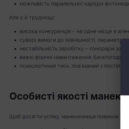
можливість паралельної кар’єри фотомоде
Але є й труднощі:
висока конкуренція – на одне місце в аге
суворі вимоги до зовнішності, параметрів ф
нестабільність заробітку – гонорари залеж
важкі фізичні навантаження: багатогодинні
психологічний тиск, пов’язаний з постійно
Особисті якості манеке
Щоб досягти успіху, манекенниця повинна вол