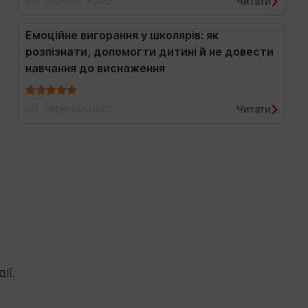
29 Червня, 2026
Читати
Емоційне вигорання у школярів: як
розпізнати, допомогти дитині й не довести
навчання до виснаження
29 Червня, 2026
Читати
ії.