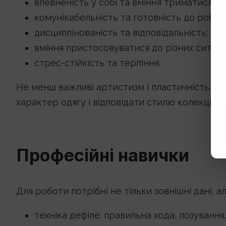
впевненість у собі та вміння триматися на 
комунікабельність та готовність до робот
дисциплінованість та відповідальність;
вміння пристосовуватися до різних ситуац
стрес-стійкість та терпіння.
Не менш важливі артистизм і пластичність. М
характер одягу і відповідати стилю колекції.
Професійні навички
Для роботи потрібні не тільки зовнішні дані, а
техніка дефіле: правильна хода, позування