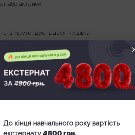
лі або актриси.
нтстві претендують десятки дівчат;
ігури та віку;
ать від кількості замовлень;
 репетиції, дефіле на підборах, незручні костюми;
ю оцінкою зовнішності.
нниці
одіти рядом особистих якостей:
До кінця навчального року вартість
екстернату
4800 грн.