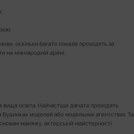
;
рою.
мови, оскільки багато показів проходять за
 на міжнародній арені.
вища освіта. Найчастіше дівчата проходять
и Будинках моделей або модельних агентствах. Т
 основам макіяжу, акторській майстерності.