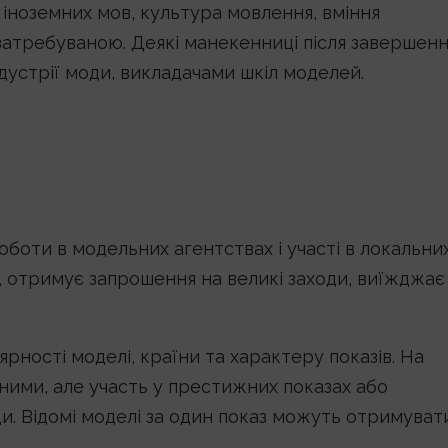
я іноземних мов, культура мовлення, вміння
затребуваною. Деякі манекенниці після завершен
дустрії моди, викладачами шкіл моделей.
оботи в модельних агентствах і участі в локальни
, отримує запрошення на великі заходи, виїжджає
ярності моделі, країни та характеру показів. На
ними, але участь у престижних показах або
и. Відомі моделі за один показ можуть отримуват