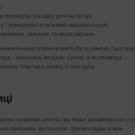
;
 перевіряє посадку речі на фігурі;
у і приховувати можливі недоліки крою;
макіяжем, зачіскою та аксесуарами.
 манекенниця повинна вміти бути різною. Сьогодні
тра – вишукану вечірню сукню, а післязавтра –
мінює пластику, міміку, стиль руху.
иці
инки моделей, агентства моди, дизайнерські студ
их кампаніях, фотосесіях, презентаціях нових