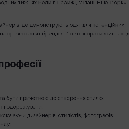
родних тижнях моди в Парижі, Мілані, Нью-Йорку,
зайнерів, де демонструють одяг для потенційних
, на презентаціях брендів або корпоративних заход
професії
 та бути причетною до створення стилю;
 і подорожувати;
ключаючи дизайнерів, стилістів, фотографів;
нду;