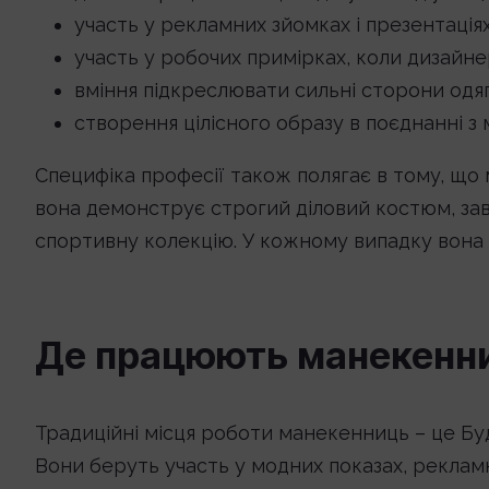
участь у рекламних зйомках і презентаціях
участь у робочих примірках, коли дизайнер
вміння підкреслювати сильні сторони одяг
створення цілісного образу в поєднанні з 
Специфіка професії також полягає в тому, що
вона демонструє строгий діловий костюм, зав
спортивну колекцію. У кожному випадку вона з
Де працюють манекенн
Традиційні місця роботи манекенниць – це Буд
Вони беруть участь у модних показах, рекламн