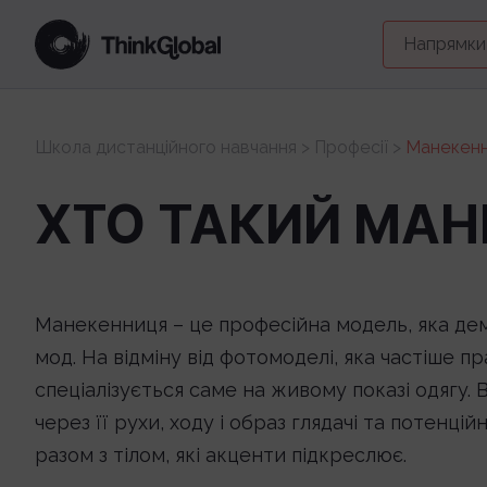
Напрямки
Школа дистанційного навчання
>
Професії
>
Манекен
ХТО ТАКИЙ МАН
Манекенниця – це професійна модель, яка демо
мод. На відміну від фотомоделі, яка частіше 
спеціалізується саме на живому показі одягу.
через її рухи, ходу і образ глядачі та потенцій
разом з тілом, які акценти підкреслює.