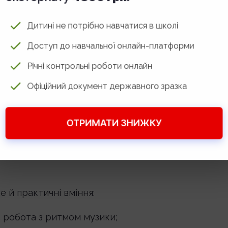
публіці;
и в команді;
Дитині не потрібно навчатися в школі
Доступ до навчальної онлайн-платформи
ій;
Річні контрольні роботи онлайн
Офіційний документ державного зразка
анекенниця повинна вміти підлаштовуватися під
ОТРИМАТИ ЗНИЖКУ
ле й практичні вміння:
, робота з ритмом музики;