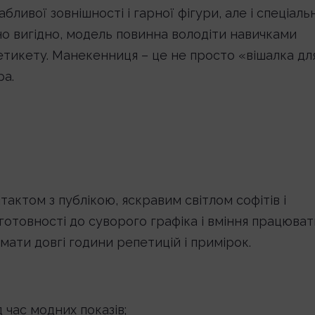
ливої зовнішності і гарної фігури, але і спеціаль
о вигідно, модель повинна володіти навичками
 етикету. Манекенниця – це не просто «вішалка дл
ра.
тактом з публікою, яскравим світлом софітів і
готовності до суворого графіка і вміння працюват
мати довгі години репетицій і примірок.
 час модних показів;