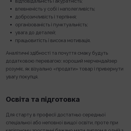
відповідальність і акуратність;
впевненість у собі і наполегливість;
доброзичливість і терпіння;
організованість і пунктуальність;
увага до деталей;
працьовитість і висока мотивація.
Аналітичні здібності та почуття смаку будуть
додатковою перевагою: хороший мерчендайзер
розуміє, як візуально «продати» товар і привернути
увагу покупця.
Освіта та підготовка
Для старту в професії достатньо середньої
спеціальної або неповної вищої освіти, проте при
кар’єрному зростанні бажано мати диплом в одній з