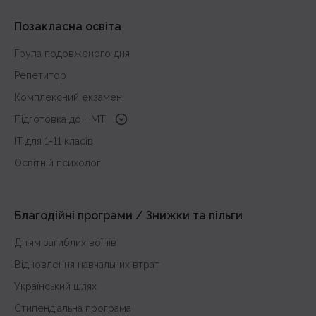
Позакласна освіта
Група подовженого дня
Репетитор
Комплексний екзамен
Підготовка до HMT
з української мови
IT для 1-11 класів
з історії України
Освітній психолог
з математики
з англійської
Благодійні програми / Знижки та пільги
Дітям загиблих воїнів
Відновлення навчальних втрат
Український шлях
Стипендіальна програма