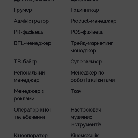
Грумер
Годинникар
Адміністратор
Product-менеджер
PR-фахівець
POS-фахівець
BTL-менеджер
Трейд-маркетинг
менеджер
ТВ-байєр
Супервайзер
Регіональний
Менеджер по
менеджер
роботі з клієнтами
Менеджер з
Ткач
реклами
Оператор кіно і
Настроювач
телебачення
музичних
інструментів
Кінооператор
Кіномеханік