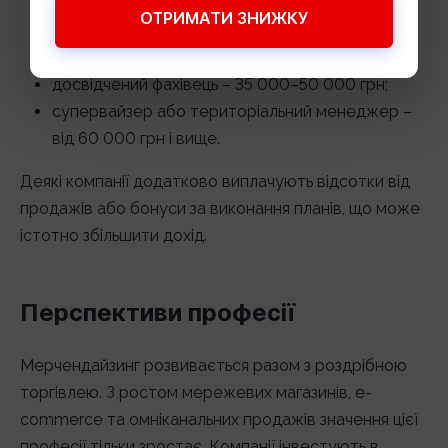
ОТРИМАТИ ЗНИЖКУ
початківець мерчендайзер – 20 000–30 000
грн;
досвідчений фахівець – 35 000–50 000 грн;
супервайзер або територіальний менеджер –
від 60 000 грн і вище.
Деякі компанії додатково виплачують відсотки від
продажів або бонуси за виконання планів, що може
істотно збільшити дохід.
Перспективи професії
Мерчендайзинг розвивається разом з роздрібною
торгівлею. З ростом мережевих магазинів, e-
commerce та омніканальних продажів значення цієї
професії тільки зростає. Компанії інвестують в