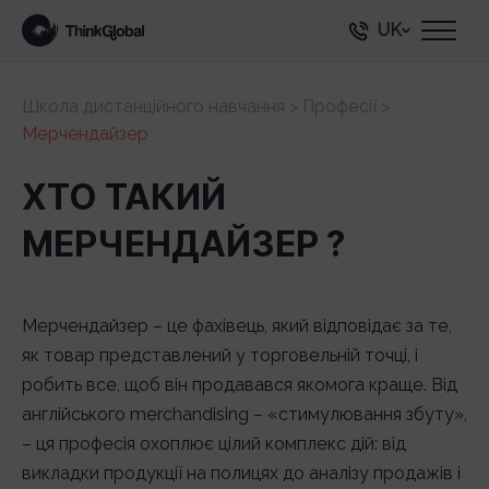
UK
Школа дистанційного навчання
>
Професії
>
Мерчендайзер
ХТО ТАКИЙ
МЕРЧЕНДАЙЗЕР ?
Мерчендайзер – це фахівець, який відповідає за те,
як товар представлений у торговельній точці, і
робить все, щоб він продавався якомога краще. Від
англійського merchandising – «стимулювання збуту»,
– ця професія охоплює цілий комплекс дій: від
викладки продукції на полицях до аналізу продажів і