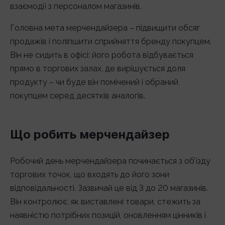
взаємодії з персоналом магазинів.
Головна мета мерчендайзера – підвищити обсяг
продажів і поліпшити сприйняття бренду покупцем.
Він не сидить в офісі: його робота відбувається
прямо в торгових залах, де вирішується доля
продукту – чи буде він помічений і обраний
покупцем серед десятків аналогів.
Що робить мерчендайзер
Робочий день мерчендайзера починається з об’їзду
торгових точок, що входять до його зони
відповідальності. Зазвичай це від 3 до 20 магазинів.
Він контролює, як виставлені товари, стежить за
наявністю потрібних позицій, оновленням цінників і