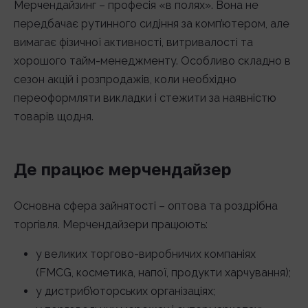
Мерчендайзинг – професія «в полях». Вона не
передбачає рутинного сидіння за комп’ютером, але
вимагає фізичної активності, витривалості та
хорошого тайм-менеджменту. Особливо складно в
сезон акцій і розпродажів, коли необхідно
переоформляти викладки і стежити за наявністю
товарів щодня.
Де працює мерчендайзер
Основна сфера зайнятості – оптова та роздрібна
торгівля. Мерчендайзери працюють:
у великих торгово-виробничих компаніях
(FMCG, косметика, напої, продукти харчування);
у дистриб’юторських організаціях;