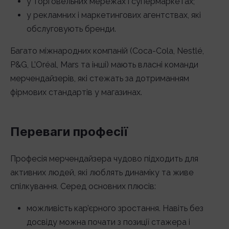
у торговельних мережах і супермаркетах;
у рекламних і маркетингових агентствах, які
обслуговують бренди.
Багато міжнародних компаній (Coca-Cola, Nestlé,
P&G, L’Oréal, Mars та інші) мають власні команди
мерчендайзерів, які стежать за дотриманням
фірмових стандартів у магазинах.
Переваги професії
Професія мерчендайзера чудово підходить для
активних людей, які люблять динаміку та живе
спілкування. Серед основних плюсів:
можливість кар’єрного зростання. Навіть без
досвіду можна почати з позиції стажера і