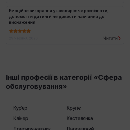
Емоційне вигорання у школярів: як розпізнати,
допомогти дитині й не довести навчання до
виснаження
Читати
29 Червня, 2026
Інші професії в категорії «Сфера
обслуговування»
Кур’єр
Круп’є
Клінер
Кастелянка
Дресирувальник
Дворецький