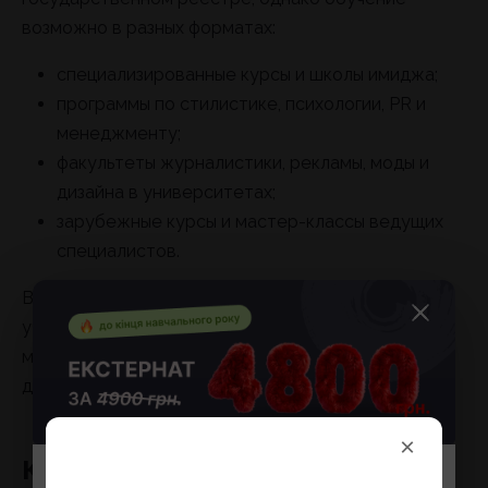
возможно в разных форматах:
специализированные курсы и школы имиджа;
программы по стилистике, психологии, PR и
менеджменту;
факультеты журналистики, рекламы, моды и
дизайна в университетах;
зарубежные курсы и мастер-классы ведущих
специалистов.
В Украине имиджмейкеров готовят частные
учебные центры, а также факультеты PR и
менеджмента, где «имиджология» читается как
дополнительная специализация.
×
Карьера и зарплата
До конца учебного года стоимость