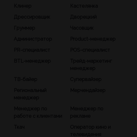
Клинер
Кастелянка
Дрессировщик
Дворецкий
Груммер
Часовщик
Администратор
Product-менеджер
PR-специалист
POS-специалист
BTL-менеджер
Трейд-маркетинг
менеджер
ТВ-байер
Супервайзер
Региональный
Мерчендайзер
менеджер
Менеджер по
Менеджер по
работе с клиентами
рекламе
Ткач
Оператор кино и
телевидения