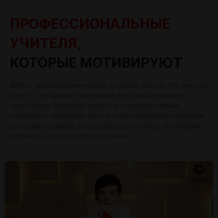
19:00
ПРОФЕССИОНАЛЬНЫЕ
УЧИТЕЛЯ,
5 клас
Понеділок
Вівторок
КОТОРЫЕ МОТИВИРУЮТ
15:00
16:00
Математика
Математика
Дети с удовольствием ходят на уроки, потому что учителя
17:00
Англійська мова
Англійська мова
здесь — это друзья, наставники и настоящие фанаты
своего дела. Молодые педагоги с прогрессивным
18:00
подходом к обучению. Они не только объясняют сложное
простыми словами, но и создают атмосферу, где каждый
ребенок чувствует себя уверенно.
6 клас
Понеділок
Вівторок
17:00
18:00
Англійська мова
Англійська мова
19:00
Математика
Математика
20:00