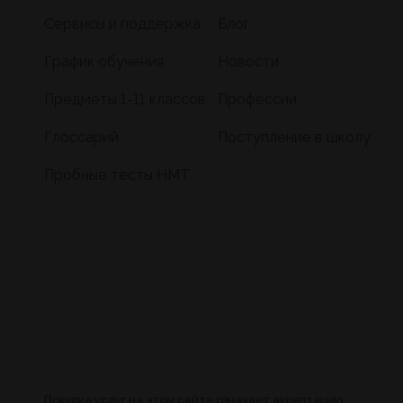
Сервисы и поддержка
Блог
График обучения
Новости
Предметы 1-11 классов
Профессии
Глоссарий
Поступление в школу
Пробные тесты НМТ
Покупка услуг на этом сайте означает акцептацию