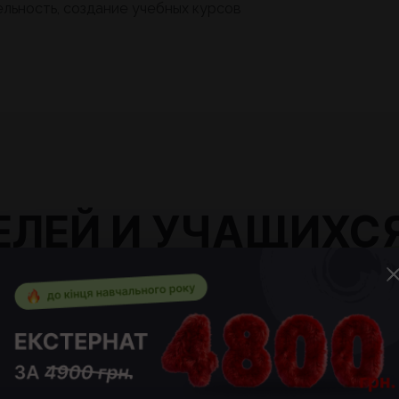
льность, создание учебных курсов
ЛЕЙ И УЧАЩИХС
н
Ткаченко Дарья
Мама Якима, ученика 2А класса