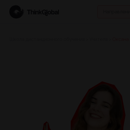
Направлени
Школа дистанционного обучения
>
Учителя
>
Оксана