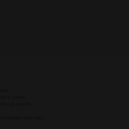
нию.
ес к учебе.
ии и форматы.
гические практики.