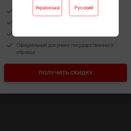
посвящено повторению материала и соци
Українська
Русский
Ребёнку не нужно учиться в школе
Доступ к онлайн-платформе для обучения
Годовые контрольные работы онлайн
Официальный документ государственного
образца
ПОЛУЧИТЬ СКИДКУ