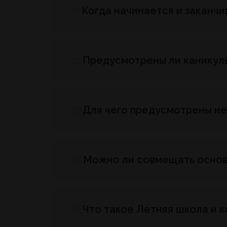
Когда начинается и заканч
01
Предусмотрены ли каникулы
02
Для чего предусмотрены н
03
Можно ли совмещать основн
04
Что такое Летняя школа и к
05