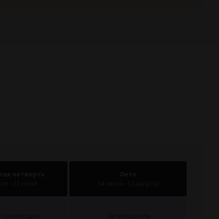
тая четверть
Лето
ля - 11 июня
14 июня - 13 августа
 полного дня
Летняя школа