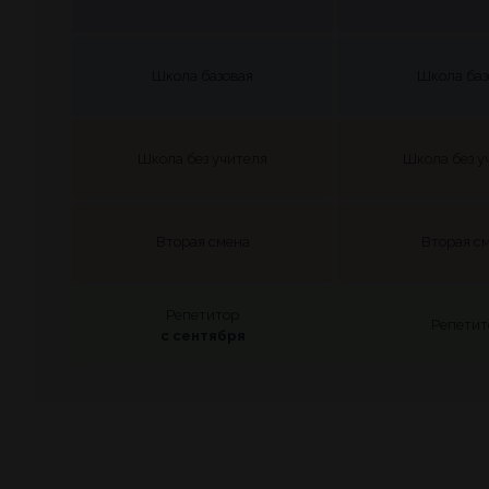
Школа базовая
Школа баз
Школа без учителя
Школа без у
Вторая смена
Вторая с
Репетитор
Репетит
с сентября