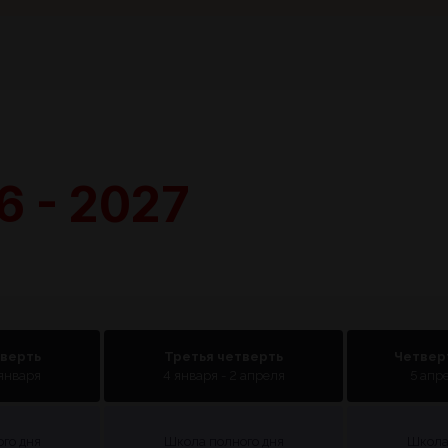
6 - 2027
тверть
Третья четверть
Четвер
 января
4 января - 2 апреля
5 апре
го дня
Школа полного дня
Школа