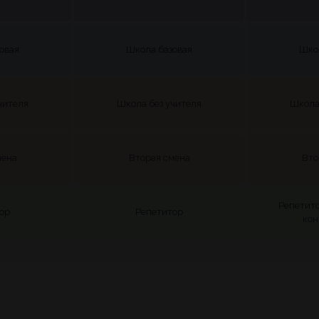
овая
Школа базовая
Шко
чителя
Школа без учителя
Школа
мена
Вторая смена
Вто
Репетито
ор
Репетитор
кон