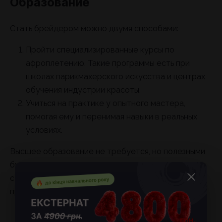
Образование
Стать брейдером можно двумя способами:
Пройти специализированные курсы по
афроплетению. Такие программы есть при
школах парикмахерского искусства и центрах
обучения индустрии красоты.
Учиться на практике у опытного мастера,
помогая ему и перенимая навыки в реальных
условиях.
Высшее образование не требуется, но полезными
будут курсы по парикмахерскому делу, визажу и
стилистике, так как это расширяет спектр
предлагаемых услуг.