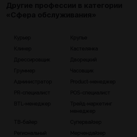
Другие профессии в категории
«Сфера обслуживания»
Курьер
Крупье
Клинер
Кастелянка
Дрессировщик
Дворецкий
Груммер
Часовщик
Администратор
Product-менеджер
PR-специалист
POS-специалист
BTL-менеджер
Трейд-маркетинг
менеджер
ТВ-байер
Супервайзер
Региональный
Мерчендайзер