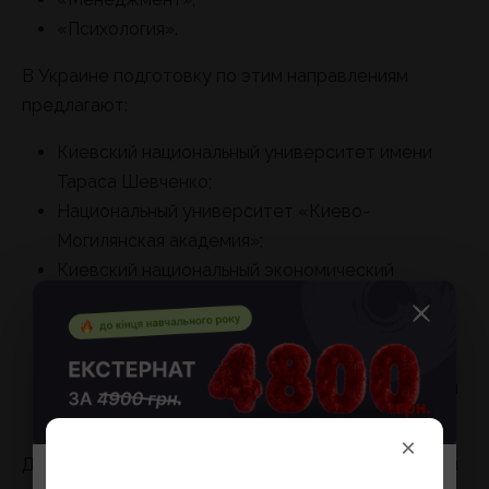
«Психология».
В Украине подготовку по этим направлениям
предлагают:
Киевский национальный университет имени
Тараса Шевченко;
Национальный университет «Киево-
Могилянская академия»;
Киевский национальный экономический
университет имени В. Гетьмана;
Львовский национальный университет имени
Ивана Франко;
Харьковский национальный университет имени
Каразина.
×
Для развития практических навыков полезны курсы
До конца учебного года стоимость