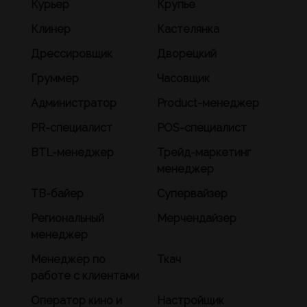
Курьер
Крупье
Клинер
Кастелянка
Дрессировщик
Дворецкий
Груммер
Часовщик
Администратор
Product-менеджер
PR-специалист
POS-специалист
BTL-менеджер
Трейд-маркетинг
менеджер
ТВ-байер
Супервайзер
Региональный
Мерчендайзер
менеджер
Менеджер по
Ткач
работе с клиентами
Оператор кино и
Настройщик