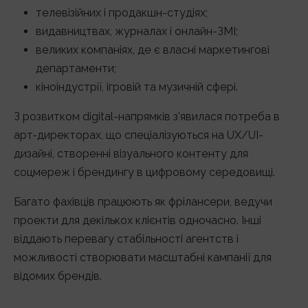
телевізійних і продакшн-студіях;
видавництвах, журналах і онлайн-ЗМІ;
великих компаніях, де є власні маркетингові
департаменти;
кіноіндустрії, ігровій та музичній сфері.
З розвитком digital-напрямків з’явилася потреба в
арт-директорах, що спеціалізуються на UX/UI-
дизайні, створенні візуального контенту для
соцмереж і брендингу в цифровому середовищі.
Багато фахівців працюють як фрілансери, ведучи
проекти для декількох клієнтів одночасно. Інші
віддають перевагу стабільності агентств і
можливості створювати масштабні кампанії для
відомих брендів.