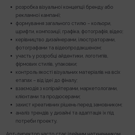
розробка візуальної концепції бренду або
рекламної кампанії;
формування загального стилю – кольори,
шрифти, композиції, графіка, фотографія, відео;
керівництво дизайнерами, ілюстраторами,
фотографами та відеопродакшеном;
участь у розробці айдентики, логотипів,
фірмових стилів, упаковки;
контроль якості візуальних матеріалів на всіх
етапах – від ідеї до фіналу;
взаємодія з копірайтерами, маркетологами,
клієнтами та продюсерами;
захист креативних рішень перед замовником;
аналіз трендів у дизайні та адаптація їх під
потреби проекту.
Арт-директор часто стає ідейним натхненником