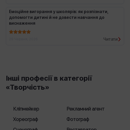
Емоційне вигорання у школярів: як розпізнати,
допомогти дитині й не довести навчання до
виснаження
Читати
29 Червня, 2026
Інші професії в категорії
«Творчість»
Кліпмейкер
Рекламний агент
Хореограф
Фотограф
Сценограф
Реставратор