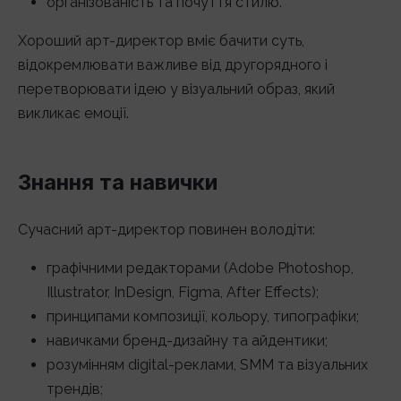
організованість та почуття стилю.
Хороший арт-директор вміє бачити суть,
відокремлювати важливе від другорядного і
перетворювати ідею у візуальний образ, який
викликає емоції.
Знання та навички
Сучасний арт-директор повинен володіти:
графічними редакторами (Adobe Photoshop,
Illustrator, InDesign, Figma, After Effects);
принципами композиції, кольору, типографіки;
навичками бренд-дизайну та айдентики;
розумінням digital-реклами, SMM та візуальних
трендів;