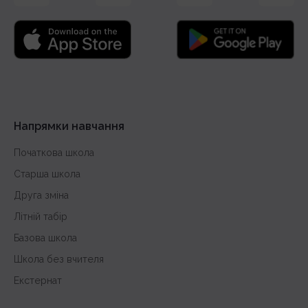
Напрямки навчання
Початкова школа
Старша школа
Друга зміна
Літній табір
Базова школа
Школа без вчителя
Екстернат