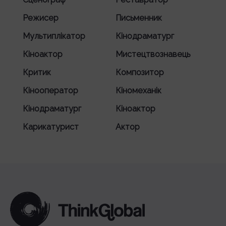
Режисер
Письменник
Мультиплікатор
Кінодраматург
Кіноактор
Мистецтвознавець
Критик
Композитор
Кінооператор
Кіномеханік
Кінодраматург
Кіноактор
Карикатурист
Актор