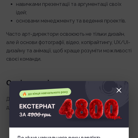
навичками презентації та аргументації своїх
ідей;
основами менеджменту та ведення проектів.
Часто арт-директори освоюють не тільки дизайн,
але й основи фотографії, відео, копірайтингу, UX/UI-
дизайну та анімації, щоб краще розуміти можливості
своєї команди.
Освіта та підготовка
Для арт-директора важливо мати художню та
дизайнерську базу. Відповідні напрямки навчання:
«Графічний дизайн»;
«Реклама та PR»;
«Візуальні комунікації»;