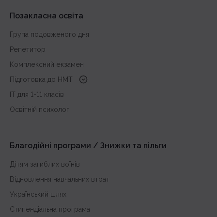
Позакласна освіта
Група подовженого дня
Репетитор
Комплексний екзамен
Підготовка до HMT
з української мови
IT для 1-11 класів
з історії України
Освітній психолог
з математики
з англійської
Благодійні програми / Знижки та пільги
Дітям загиблих воїнів
Відновлення навчальних втрат
Український шлях
Стипендіальна програма