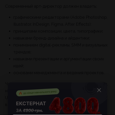
Современный арт-директор должен владеть:
графическими редакторами (Adobe Photoshop,
Illustrator, InDesign, Figma, After Effects);
принципами композиции, цвета, типографики;
навыками бренд-дизайна и айдентики;
пониманием digital-рекламы, SMM и визуальных
трендов;
навыками презентации и аргументации своих
идей;
основами менеджмента и ведения проектов.
Часто арт-директора осваивают не только дизайн,
но и основы фотографии, видео, копирайтинга,
UX/UI-дизайна и анимации, чтобы лучше понимать
возможности своей команды.