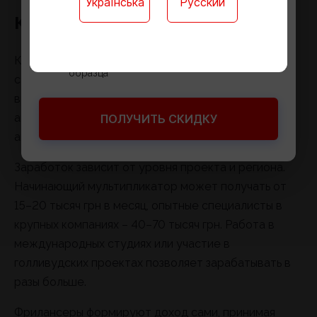
Українська
Русский
Доступ к онлайн-платформе для обучения
Карьера и заработок
Годовые контрольные работы онлайн
Официальный документ государственного
Карьера мультипликатора начинается с позиции
образца
стажера или младшего художника в студии. Со
временем специалист может стать ведущим
аниматором, арт-директором или режиссером
ПОЛУЧИТЬ СКИДКУ
анимационного фильма.
Заработок зависит от уровня проекта и региона.
Начинающий мультипликатор может получать от
15–20 тысяч грн в месяц, опытные специалисты в
крупных компаниях – 40–70 тысяч грн. Работа в
международных студиях или участие в
голливудских проектах позволяет зарабатывать в
разы больше.
Фрилансеры формируют доход сами, принимая