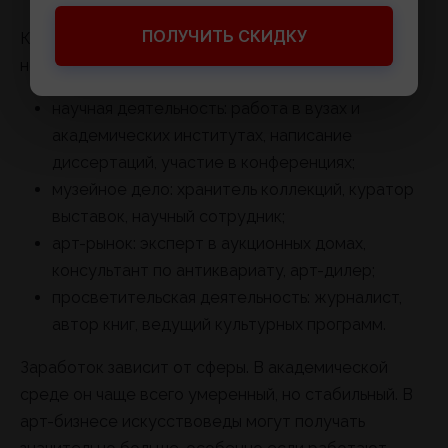
ПОЛУЧИТЬ СКИДКУ
Карьера искусствоведа может развиваться в
нескольких направлениях:
научная деятельность: работа в вузах и
академических институтах, написание
диссертаций, участие в конференциях;
музейное дело: хранитель коллекций, куратор
выставок, научный сотрудник;
арт-рынок: эксперт в аукционных домах,
консультант по антиквариату, арт-дилер;
просветительская деятельность: журналист,
автор книг, ведущий культурных программ.
Заработок зависит от сферы. В академической
среде он чаще всего умеренный, но стабильный. В
арт-бизнесе искусствоведы могут получать