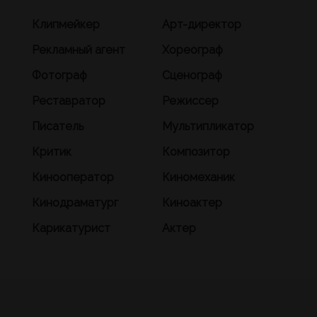
Клипмейкер
Арт-директор
Рекламный агент
Хореограф
Фотограф
Сценограф
Реставратор
Режиссер
Писатель
Мультипликатор
Критик
Композитор
Кинооператор
Киномеханик
Кинодраматург
Киноактер
Карикатурист
Актер