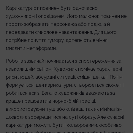
Карикатурист повинен бути одночасно
художником і оповідачем. Його малюнок повинен не
просто зображати персонажа або подію, а й
передавати смислове навантаження. Для цього
потрібне почуття гумору, дотепність, вміння
мислити метафорами.
Робота зазвичай починається з спостереження за
навколишнім світом. Художник помічає характерні
риси людей, абсурдні ситуації, смішні деталі. Потім
формується ідея карикатури, створюється сюжет і
робиться ескіз. Багато художників вважають за
краще працювати в чорно-білій графіці,
використовуючи туш або олівець, так як мінімалізм
дозволяє зосередитися на суті образу. Але сучасні
карикатури можуть бути і кольоровими, особливо