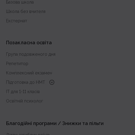
Базова школа
Школа без вчителя
Екстернат
Позакласна освіта
Група подовженого дня
Репетитор
Комплексний екзамен
Підготовка до HMT
з української мови
IT для 1-11 класів
з історії України
Освітній психолог
з математики
з англійської
Благодійні програми / Знижки та пільги
Дітям загиблих воїнів