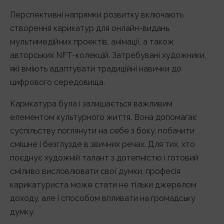
Перспективні напрямки розвитку включають
створення карикатур для онлайн-видань,
мультимедійних проектів, анімації, а також
авторських NFT-колекцій. Затребувані художники,
які вміють адаптувати традиційні навички до
цифрового середовища.
Карикатура була і залишається важливим
елементом культурного життя. Вона допомагає
суспільству поглянути на себе з боку, побачити
смішне і безглузде в звичних речах. Для тих, хто
поєднує художній талант з дотепністю і готовий
сміливо висловлювати свої думки, професія
карикатуриста може стати не тільки джерелом
доходу, але і способом впливати на громадську
думку.