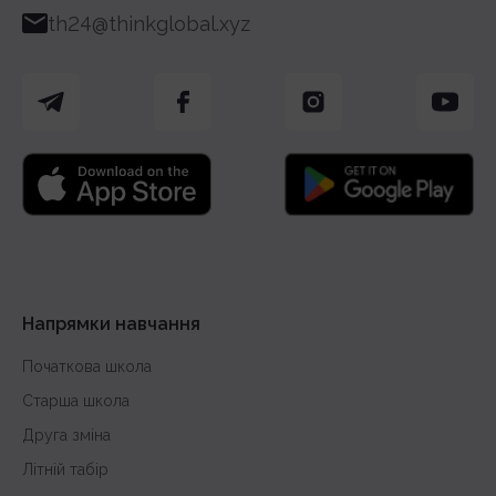
th24@thinkglobal.xyz
Напрямки навчання
Початкова школа
Старша школа
Друга зміна
Літній табір