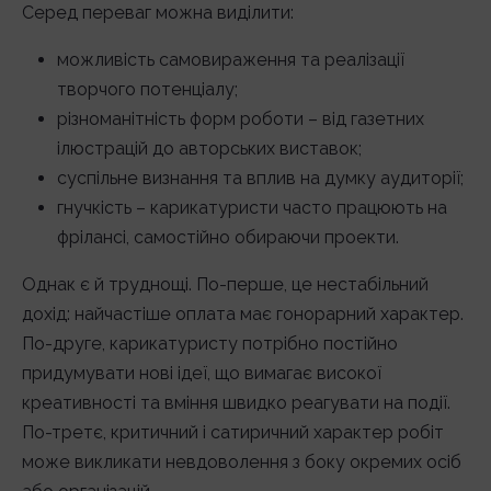
Серед переваг можна виділити:
можливість самовираження та реалізації
творчого потенціалу;
різноманітність форм роботи – від газетних
ілюстрацій до авторських виставок;
суспільне визнання та вплив на думку аудиторії;
гнучкість – карикатуристи часто працюють на
фрілансі, самостійно обираючи проекти.
Однак є й труднощі. По-перше, це нестабільний
дохід: найчастіше оплата має гонорарний характер.
По-друге, карикатуристу потрібно постійно
придумувати нові ідеї, що вимагає високої
креативності та вміння швидко реагувати на події.
По-третє, критичний і сатиричний характер робіт
може викликати невдоволення з боку окремих осіб