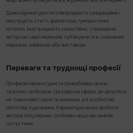
якщо вони публікуються в журналах або в інтернеті.
Деякі карикатуристи співпрацюють з редакціями і
ілюструють статті, фейлетони, гумористичні
нотатки. Інші працюють самостійно, створюючи
авторські серії малюнків, публікуючи їх в соціальних
мережах, альбомах або виставках.
Переваги та труднощі професії
Професія карикатуриста приваблива своєю
творчою свободою. Це рідкісна сфера, де цінується
не тільки майстерність малюнка, а й особистий
світогляд художника. Карикатура може зробити
автора популярним, особливо якщо він зачіпає
гострі теми.