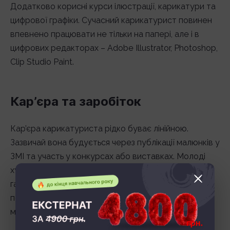
Додатково корисні курси ілюстрації, карикатури та
цифрової графіки. Сучасний карикатурист повинен
впевнено працювати не тільки на папері, але і в
цифрових редакторах – Adobe Illustrator, Photoshop,
Clip Studio Paint.
Кар’єра та заробіток
Кар’єра карикатуриста рідко буває лінійною.
Зазвичай вона будується через публікації малюнків у
ЗМІ та участь у конкурсах або виставках. Молоді
художники починають з ілюстрацій у невеликих
газетах або блогах. Поступово, накопичуючи
портфоліо та впізнаваність, вони отримують
можливість співпрацювати з великими виданнями.