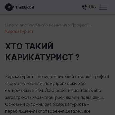
UK
Школа дистанційного навчання
>
Професії
>
Карикатурист
ХТО ТАКИЙ
КАРИКАТУРИСТ ?
Карикатурист – це художник, який створює графічні
твори в гумористичному, іронічному або
сатиричному ключі. Його роботи висміюють або
загострюють характерні риси людей, подій, явищ.
Основний художній засіб карикатуриста –
перебільшення і спотворення деталей, яке