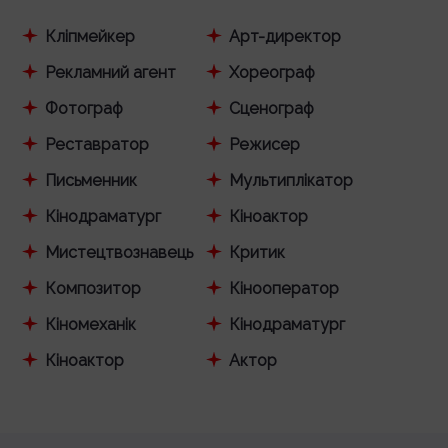
Кліпмейкер
Арт-директор
Рекламний агент
Хореограф
Фотограф
Сценограф
Реставратор
Режисер
Письменник
Мультиплікатор
Кінодраматург
Кіноактор
Мистецтвознавець
Критик
Композитор
Кінооператор
Кіномеханік
Кінодраматург
Кіноактор
Актор