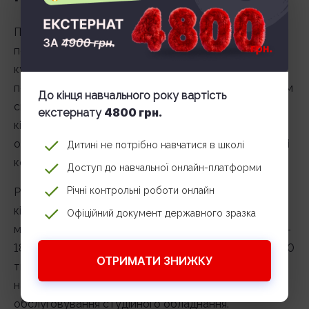
Початківець кіномеханік зазвичай працює
помічником у невеликому кінотеатрі або будинку
культури. Згодом, набравшись досвіду, він може
перейти у великий мультиплекс або стати старшим
До кінця навчального року вартість
спеціалістом з обслуговування обладнання. Деякі
4800 грн.
екстернату
кіномеханіки переходять у сферу сервісного
обслуговування кінотехніки або відкривають власні
Дитині не потрібно навчатися в школі
компанії з монтажу та ремонту апаратури.
Доступ до навчальної онлайн-платформи
Річні контрольні роботи онлайн
Рівень заробітку залежить від регіону, розміру
кінотеатру і складності обладнання. У невеликих
Офіційний документ державного зразка
містах зарплата кіномеханіка може бути на рівні 12-
18 тисяч грн, у великих мережах кінотеатрів – 25-40
ОТРИМАТИ ЗНИЖКУ
тисяч грн. Додатковий дохід можливий при роботі
на фестивалях, приватних показах або в сфері
обслуговування студійного обладнання.