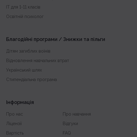
з української мови
IT для 1-11 класів
з історії України
Освітній психолог
з математики
з англійської
Благодійні програми / Знижки та пільги
Дітям загиблих воїнів
Відновлення навчальних втрат
Український шлях
Стипендіальна програма
Інформація
Про нас
Про навчання
Ліцензії
Відгуки
Вартість
FAQ