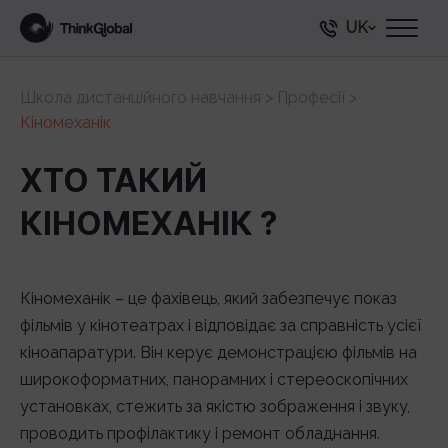
UK
Школа дистанційного навчання
>
Професії
>
Кіномеханік
ХТО ТАКИЙ
КІНОМЕХАНІК ?
Кіномеханік – це фахівець, який забезпечує показ
фільмів у кінотеатрах і відповідає за справність усієї
кіноапаратури. Він керує демонстрацією фільмів на
широкоформатних, панорамних і стереоскопічних
установках, стежить за якістю зображення і звуку,
проводить профілактику і ремонт обладнання.