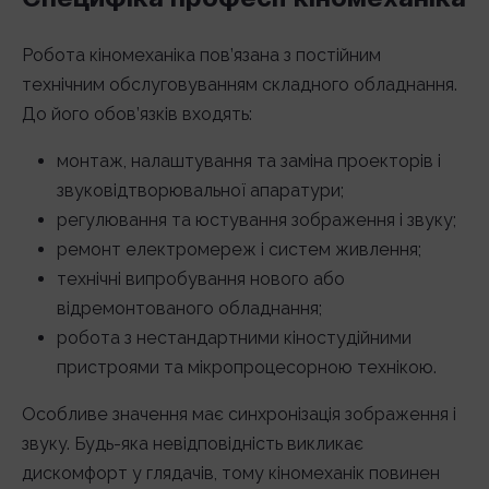
Робота кіномеханіка пов’язана з постійним
технічним обслуговуванням складного обладнання.
До його обов’язків входять:
монтаж, налаштування та заміна проекторів і
звуковідтворювальної апаратури;
регулювання та юстування зображення і звуку;
ремонт електромереж і систем живлення;
технічні випробування нового або
відремонтованого обладнання;
робота з нестандартними кіностудійними
пристроями та мікропроцесорною технікою.
Особливе значення має синхронізація зображення і
звуку. Будь-яка невідповідність викликає
дискомфорт у глядачів, тому кіномеханік повинен