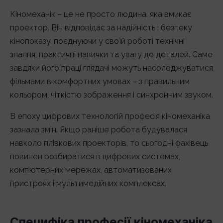
Кіномеханік – це не просто людина, яка вмикає
проектор. Він відповідає за надійність і безпеку
кінопоказу, поєднуючи у своїй роботі технічні
знання, практичні навички та увагу до деталей. Саме
завдяки його праці глядачі можуть насолоджуватися
фільмами в комфортних умовах – з правильним
кольором, чіткістю зображення і синхронним звуком.
В епоху цифрових технологій професія кіномеханіка
зазнала змін. Якщо раніше робота будувалася
навколо плівкових проекторів, то сьогодні фахівець
повинен розбиратися в цифрових системах,
комп’ютерних мережах, автоматизованих
пристроях і мультимедійних комплексах.
Специфіка професії кіномеханіка