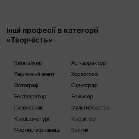
Інші професії в категорії
«Творчість»
Кліпмейкер
Арт-директор
Рекламний агент
Хореограф
Фотограф
Сценограф
Реставратор
Режисер
Письменник
Мультиплікатор
Кінодраматург
Кіноактор
Мистецтвознавець
Критик