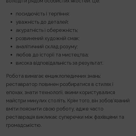
володіти рядом особистих якостей. Це:
посидючість і терпіння;
уважність до деталей;
акуратність і обережність;
розвинений художній смак;
аналітичний склад розуму;
любов до історії та мистецтва;
висока відповідальність за результат.
Робота вимагає енциклопедичних знань:
реставратор повинен розбиратися в стилях і
епохах, знати технології, якими користувалися
майстри минулих століть. Крім того, він зобов’язаний
вміти пояснити свою роботу, адже часто
реставрація викликає суперечки між фахівцями та
громадськістю.