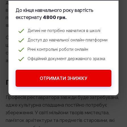
дохід може бути значно вищим, але при цьому і
відповідальність зростає: колекціонери готові
До кінця навчального року вартість
4800 грн.
екстернату
платити великі суми, але й вимагають бездоганної
якості.
Дитині не потрібно навчатися в школі
Особливим попитом користуються реставратори,
Доступ до навчальної онлайн-платформи
що спеціалізуються на вузьких напрямках:
Річні контрольні роботи онлайн
стародавні рукописи, ікони, предмети меблів,
Офіційний документ державного зразка
архітектурні пам’ятки.
ОТРИМАТИ ЗНИЖКУ
Перспективи професії
Професія реставратора завжди буде затребувана,
адже культурна спадщина постійно потребує
збереження. У світі мільйони творів мистецтва,
пам’яток архітектури та предметів старовини, які