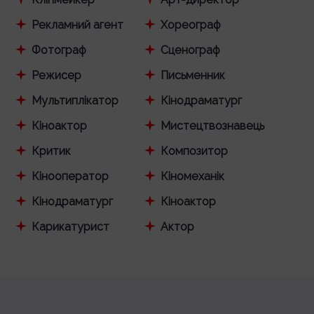
Рекламний агент
Хореограф
Фотограф
Сценограф
Режисер
Письменник
Мультиплікатор
Кінодраматург
Кіноактор
Мистецтвознавець
Критик
Композитор
Кінооператор
Кіномеханік
Кінодраматург
Кіноактор
Карикатурист
Актор