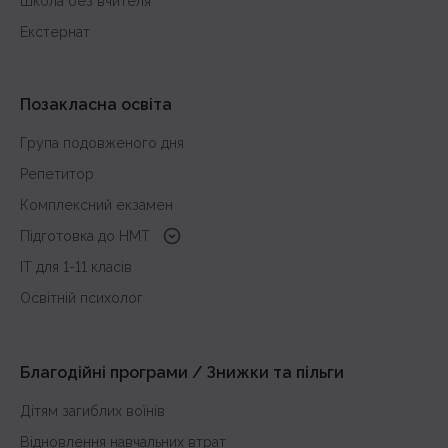
Школа без вчителя
Екстернат
Позакласна освіта
Група подовженого дня
Репетитор
Комплексний екзамен
Підготовка до HMT
з української мови
IT для 1-11 класів
з історії України
Освітній психолог
з математики
з англійської
Благодійні програми / Знижки та пільги
Дітям загиблих воїнів
Відновлення навчальних втрат