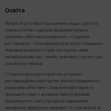
Освіта
Професія реставратора вимагає вищої освіти. В
університетах і художніх академіях існують
напрямки «Мистецтвознавство», «Художня
реставрація», «Консервація культурної спадщини».
Навчання включає історію мистецтва, хімію,
матеріалознавство, техніку живопису і скульптури,
основи реставрації.
Студенти проходять практику в музеях і
реставраційних майстернях, вчаться працювати з
реальними об’єктами. Справжня майстерність
приходить тільки з досвідом. Багато фахівців
продовжують освіту на курсах підвищення
кваліфікації, відвідують семінари та стажування за