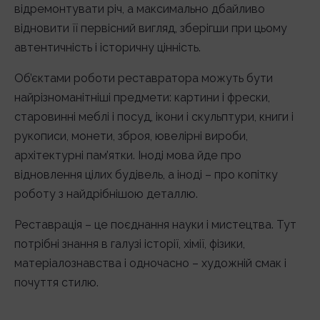
відремонтувати річ, а максимально дбайливо
відновити її первісний вигляд, зберігши при цьому
автентичність і історичну цінність.
Об’єктами роботи реставратора можуть бути
найрізноманітніші предмети: картини і фрески,
старовинні меблі і посуд, ікони і скульптури, книги і
рукописи, монети, зброя, ювелірні вироби,
архітектурні пам’ятки. Іноді мова йде про
відновлення цілих будівель, а іноді – про копітку
роботу з найдрібнішою деталлю.
Реставрація – це поєднання науки і мистецтва. Тут
потрібні знання в галузі історії, хімії, фізики,
матеріалознавства і одночасно – художній смак і
почуття стилю.