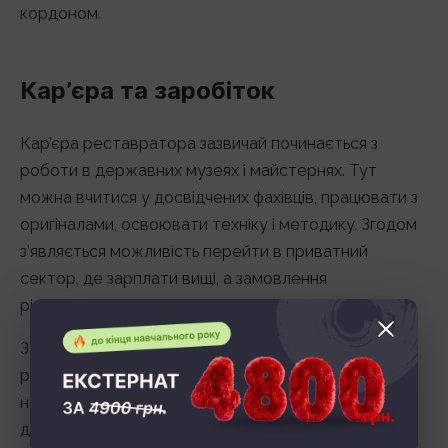
кордоном.
Кар’єра та заробіток
Кар’єра реставратора зазвичай починається з
роботи в державних музеях і майстернях. Тут
можна вчитися у досвідчених фахівців, працювати з
оригіналами, освоювати техніку і методику. Згодом
з’являється можливість перейти в приватний
сектор, де зарплати вищі, а замовлення
різноманітніші.
Заробіток залежить від рівня кваліфікації та місця
роботи. У державних установах зарплати
найчастіше середні, зате надається стабільність і
доступ до унікальних об’єктів. У приватній практиці