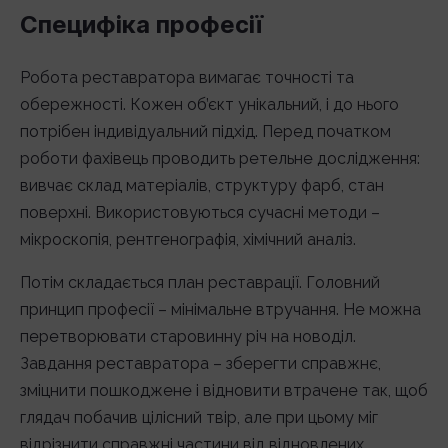
Специфіка професії
Робота реставратора вимагає точності та
обережності. Кожен об’єкт унікальний, і до нього
потрібен індивідуальний підхід. Перед початком
роботи фахівець проводить ретельне дослідження:
вивчає склад матеріалів, структуру фарб, стан
поверхні. Використовуються сучасні методи –
мікроскопія, рентгенографія, хімічний аналіз.
Потім складається план реставрації. Головний
принцип професії – мінімальне втручання. Не можна
перетворювати старовинну річ на новоділ.
Завдання реставратора – зберегти справжнє,
зміцнити пошкоджене і відновити втрачене так, щоб
глядач побачив цілісний твір, але при цьому міг
відрізнити справжні частини від відновлених.