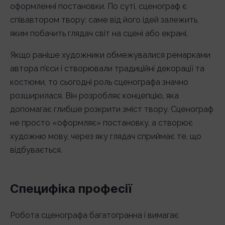
оформленні постановки. По суті, сценограф є
співавтором твору: саме від його ідей залежить,
яким побачить глядач світ на сцені або екрані.
Якщо раніше художники обмежувалися ремарками
автора п’єси і створювали традиційні декорації та
костюми, то сьогодні роль сценографа значно
розширилася. Він розробляє концепцію, яка
допомагає глибше розкрити зміст твору. Сценограф
не просто «оформляє» постановку, а створює
художню мову, через яку глядач сприймає те, що
відбувається.
Специфіка професії
Робота сценографа багатогранна і вимагає