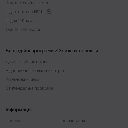
Комплексний екзамен
Підготовка до HMT
з української мови
IT для 1-11 класів
з історії України
Освітній психолог
з математики
з англійської
Благодійні програми / Знижки та пільги
Дітям загиблих воїнів
Відновлення навчальних втрат
Український шлях
Стипендіальна програма
Інформація
Про нас
Про навчання