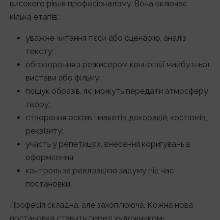
високого рівня професіоналізму. Вона включає
кілька етапів:
уважне читання п’єси або сценарію, аналіз
тексту;
обговорення з режисером концепції майбутньої
вистави або фільму;
пошук образів, які можуть передати атмосферу
твору;
створення ескізів і макетів декорацій, костюмів,
реквізиту;
участь у репетиціях, внесення коригувань в
оформлення;
контроль за реалізацією задуму під час
постановки.
Професія складна, але захоплююча. Кожна нова
постановка ставить перед художником-