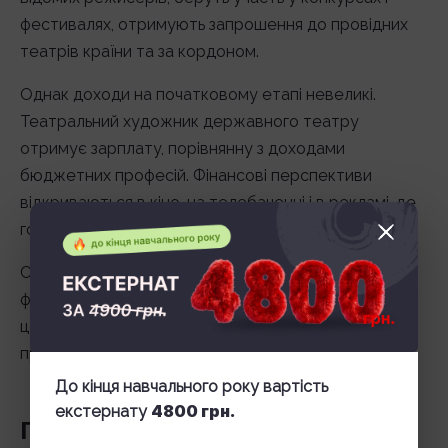
фестивалях, отримують запрошення до провідних
театрів країни та за кордоном.
Однак доходи на початковому етапі невеликі.
Театральний художник державного театру
отримує зарплату, порівнянну з доходами
бюджетних професій. Фінансові перспективи
відкриваються в кіно, на телебаченні і в рекламі, де
гонорари значно вищі.
Сценограф з ім’ям може працювати як незалежний
фахівець, співпрацюючи з продюсерськими
центрами, телеканалами і міжнародними
проектами.
До кінця навчального року вартість
4800 грн.
екстернату
Перспективи професії