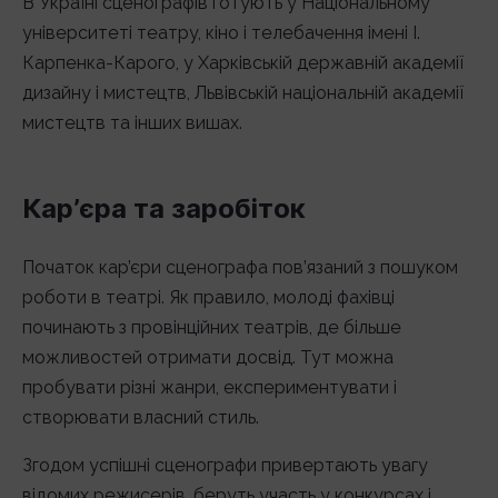
В Україні сценографів готують у Національному
університеті театру, кіно і телебачення імені І.
Карпенка-Карого, у Харківській державній академії
дизайну і мистецтв, Львівській національній академії
мистецтв та інших вишах.
Кар’єра та заробіток
Початок кар’єри сценографа пов’язаний з пошуком
роботи в театрі. Як правило, молоді фахівці
починають з провінційних театрів, де більше
можливостей отримати досвід. Тут можна
пробувати різні жанри, експериментувати і
створювати власний стиль.
Згодом успішні сценографи привертають увагу
відомих режисерів, беруть участь у конкурсах і