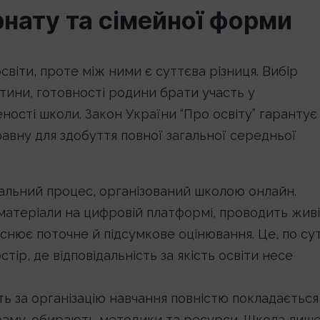
рнату та сімейної форми
світи, проте між ними є суттєва різниця. Вибір
ини, готовності родини брати участь у
ності школи. Закон України “Про освіту” гарантує
авну для здобуття повної загальної середньої
альний процес, організований школою онлайн.
 матеріали на цифровій платформі, проводить живі
снює поточне й підсумкове оцінювання. Це, по сут
ір, де відповідальність за якість освіти несе
ть за організацію навчання повністю покладається
граму, обирають методики та ресурси. Школа лиш