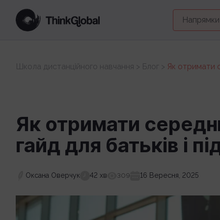
Напрямки
Школа дистанційного навчання
>
Блог
>
Як отримати с
Як отримати середню
гайд для батьків і пі
Оксана Оверчук
42 хв
16 Вересня, 2025
309