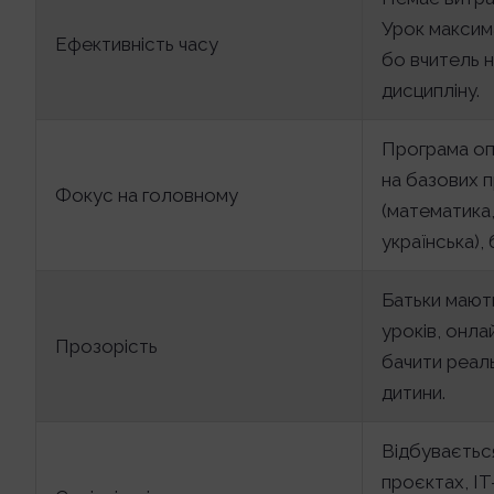
Урок максим
Ефективність часу
бо вчитель н
дисципліну.
Програма оп
на базових 
Фокус на головному
(математика,
українська), 
Батьки мают
уроків, онла
Прозорість
бачити реал
дитини.
Відбувається
проєктах, IT