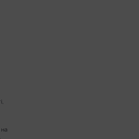
і,
 на
е