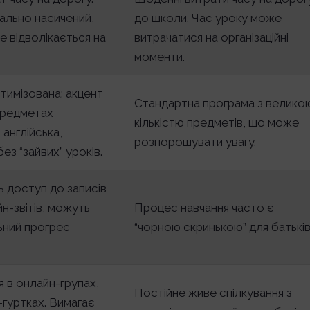
ально насичений,
до школи. Час уроку може
е відволікається на
витрачатися на організаційні
моменти.
тимізована: акцент
Стандартна програма з велико
предметах
кількістю предметів, що може
 англійська,
розпорошувати увагу.
без “зайвих” уроків.
ь доступ до записів
йн-звітів, можуть
Процес навчання часто є
ьний прогрес
“чорною скринькою” для батьків
 в онлайн-групах,
Постійне живе спілкування з
-гуртках. Вимагає