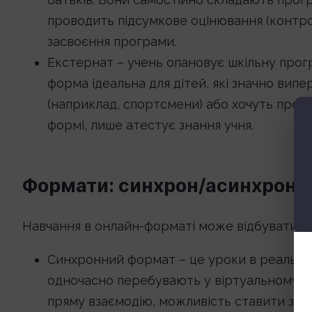
проводить підсумкове оцінювання (контроль
засвоєння програми.
Екстернат – учень опановує шкільну прогр
форма ідеальна для дітей, які значно вип
(наприклад, спортсмени) або хочуть пройти 
формі, лише атестує знання учня.
Формати: синхрон/асинхрон, к
Навчання в онлайн-форматі може відбуватися
Синхронний формат – це уроки в реальному
одночасно перебувають у віртуальному кла
пряму взаємодію, можливість ставити зап