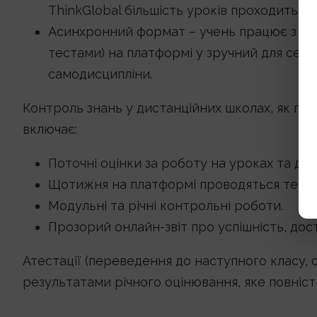
ThinkGlobal більшість уроків проходить с
Асинхронний формат – учень працює з нав
тестами) на платформі у зручний для себе 
самодисципліни.
Контроль знань у дистанційних школах, як пра
включає:
Поточні оцінки за роботу на уроках та до
Щотижня на платформі проводяться тесту
Модульні та річні контрольні роботи.
Прозорий онлайн-звіт про успішність, дос
Атестації (переведення до наступного класу, 
результатами річного оцінювання, яке повніс