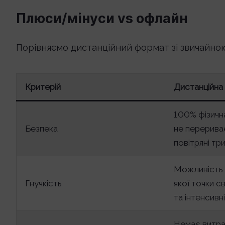
Плюси/мінуси vs офлайн
Порівняємо дистанційний формат зі звичайн
Критерій
Дистанційна 
100% фізичн
Безпека
не перерива
повітряні три
Можливість 
Гнучкість
якої точки с
та інтенсивні
Немає витрат