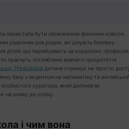
віта перестала бути обмеженою фізичним класом.
м рішенням для родин, які цінують безпеку,
р для дітей, що перебувають за кордоном, професій
то прагнуть поглиблено вивчати пріоритетні
школі ThinkGlobal
дитина отримує не просто дост
мічну базу з акцентом на математиці та англійській
 особистого куратора, який допомагає
є на шляху до успіху.
ола і чим вона