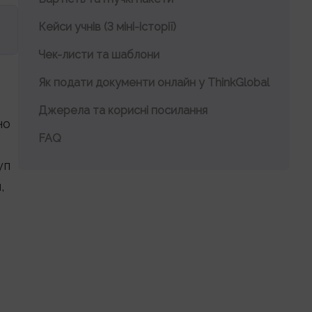
Кейси учнів (3 міні-історії)
Чек-листи та шаблони
Як подати документи онлайн у ThinkGlobal
Джерела та корисні посилання
но
FAQ
уп
,