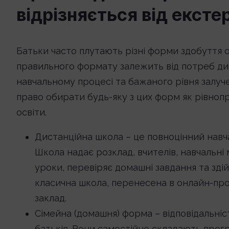
відрізняється від ексте
Батьки часто плутають різні форми здобуття о
правильного формату залежить від потреб дит
навчальному процесі та бажаного рівня залуче
право обирати будь-яку з цих форм як рівнопр
освіти.
Дистанційна школа – це повноцінний навч
Школа надає розклад, вчителів, навчальні
уроки, перевіряє домашні завдання та здій
класична школа, перенесена в онлайн-прост
заклад.
Сімейна (домашня) форма – відповідальніс
батьків. Вони самостійно складають про