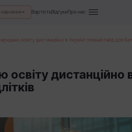
 навчання
Вартість
Відгуки
Про нас
ередню освіту дистанційно в Україні: повний гайд для батьк
 освіту дистанційно в
длітків