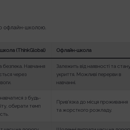
ою офлайн-школою.
школа (ThinkGlobal)
Офлайн-школа
а безпека. Навчання
Залежить від наявності та стан
ється через
укриття. Можливі перерви в
воги.
навчанні.
навчатися з будь-
Прив’язка до місця проживання
віту, обирати темп
та жорсткого розкладу.
сть.
 часу на дорогу.
Щоденні витрати часу на дорог