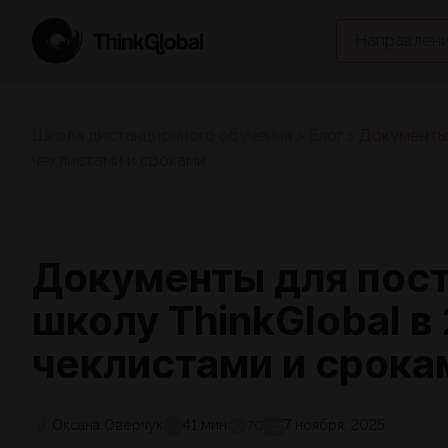
Направлени
Школа дистанционного обучения
>
Блог
>
Документы 
чеклистами и сроками
Документы для пост
школу ThinkGlobal в
чеклистами и срока
Оксана Оверчук
41 мин
7 ноября, 2025
70