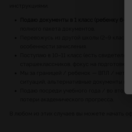
инструкциями.
Подаю документы в 1 класс (ребенку 6–7 л
полного пакета документов.
Перевожусь из другой школы (2–9 класс).
особенности зачисления.
Поступаю в 10–11 класс (есть свидетельс
старшеклассников, фокус на подготовке 
Мы за границей / ребенок — ВПЛ / нет о
ситуаций, альтернативные документы и п
Подаю посреди учебного года / во второ
потери академического прогресса.
В любом из этих случаев вы можете начать оф