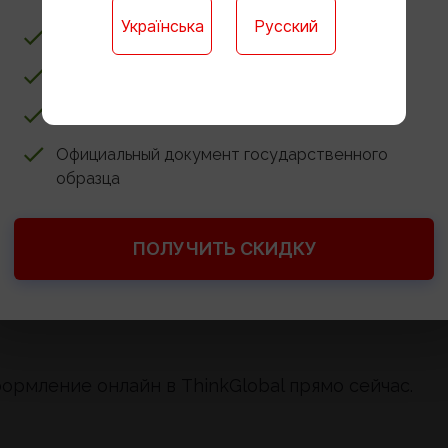
Українська
Русский
Ребёнку не нужно учиться в школе
ет).
Все о первом школьном опыте: от сроков до
Доступ к онлайн-платформе для обучения
Годовые контрольные работы онлайн
 Алгоритм перехода, работа с личным делом и
Официальный документ государственного
образца
тво о базовом среднем образовании). Нюансы для
к НМТ.
тдельных документов. Решения для нестандартны
ПОЛУЧИТЬ СКИДКУ
роцедуры.
м семестре. Как осуществить переход плавно и б
ормление онлайн в ThinkGlobal прямо сейчас.