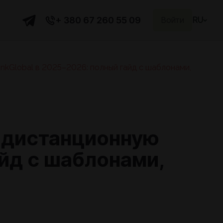
+ 380 67 260 55 09
Войти
RU
nkGlobal в 2025–2026: полный гайд с шаблонами,
в дистанционную
айд с шаблонами,