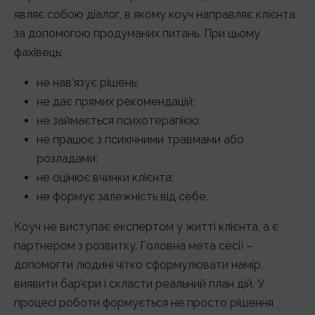
являє собою діалог, в якому коуч направляє клієнта
за допомогою продуманих питань. При цьому
фахівець:
не нав’язує рішень;
не дає прямих рекомендацій;
не займається психотерапією;
не працює з психічними травмами або
розладами;
не оцінює вчинки клієнта;
не формує залежність від себе.
Коуч не виступає експертом у житті клієнта, а є
партнером з розвитку. Головна мета сесії –
допомогти людині чітко сформулювати намір,
виявити бар’єри і скласти реальний план дій. У
процесі роботи формується не просто рішення