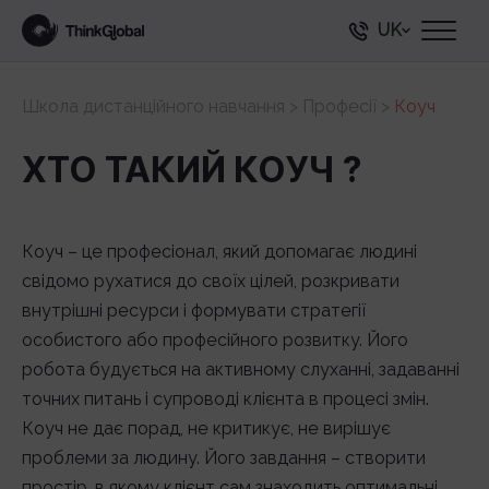
UK
Школа дистанційного навчання
>
Професії
>
Коуч
ХТО ТАКИЙ КОУЧ ?
Коуч – це професіонал, який допомагає людині
свідомо рухатися до своїх цілей, розкривати
внутрішні ресурси і формувати стратегії
особистого або професійного розвитку. Його
робота будується на активному слуханні, задаванні
точних питань і супроводі клієнта в процесі змін.
Коуч не дає порад, не критикує, не вирішує
проблеми за людину. Його завдання – створити
простір, в якому клієнт сам знаходить оптимальні