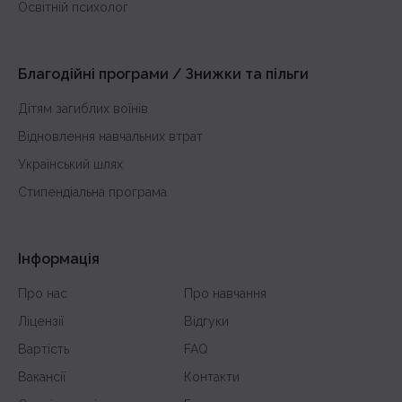
з історії України
Освітній психолог
з математики
з англійської
Благодійні програми / Знижки та пільги
Дітям загиблих воїнів
Відновлення навчальних втрат
Український шлях
Стипендіальна програма
Інформація
Про нас
Про навчання
Ліцензії
Відгуки
Вартість
FAQ
Вакансії
Контакти