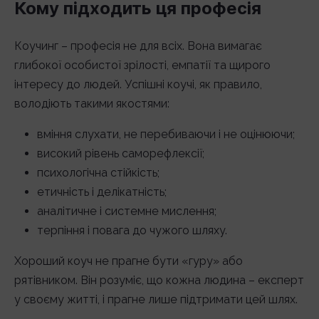
Кому підходить ця професія
Коучинг – професія не для всіх. Вона вимагає
глибокої особистої зрілості, емпатії та щирого
інтересу до людей. Успішні коучі, як правило,
володіють такими якостями:
вміння слухати, не перебиваючи і не оцінюючи;
високий рівень саморефлексії;
психологічна стійкість;
етичність і делікатність;
аналітичне і системне мислення;
терпіння і повага до чужого шляху.
Хороший коуч не прагне бути «гуру» або
рятівником. Він розуміє, що кожна людина – експерт
у своєму житті, і прагне лише підтримати цей шлях.