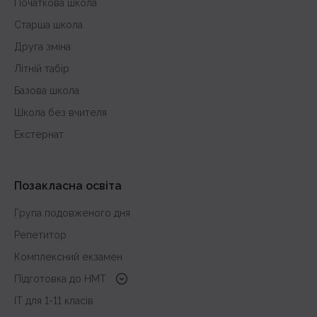
Початкова школа
Старша школа
Друга зміна
Літній табір
Базова школа
Школа без вчителя
Екстернат
Позакласна освіта
Група подовженого дня
Репетитор
Комплексний екзамен
Підготовка до HMT
з української мови
IT для 1-11 класів