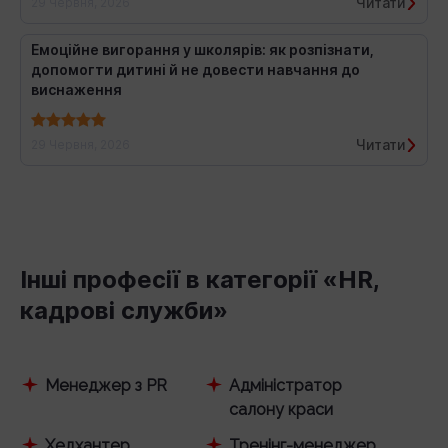
Читати
29 Червня, 2026
Емоційне вигорання у школярів: як розпізнати,
допомогти дитині й не довести навчання до
виснаження
Читати
29 Червня, 2026
Інші професії в категорії «HR,
кадрові служби»
Менеджер з PR
Адміністратор
салону краси
Хедхантер
Тренінг-менеджер