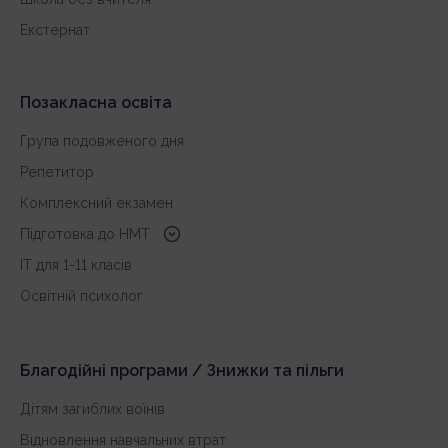
Екстернат
Позакласна освіта
Група подовженого дня
Репетитор
Комплексний екзамен
Підготовка до HMT
з української мови
IT для 1-11 класів
з історії України
Освітній психолог
з математики
з англійської
Благодійні програми / Знижки та пільги
Дітям загиблих воїнів
Відновлення навчальних втрат