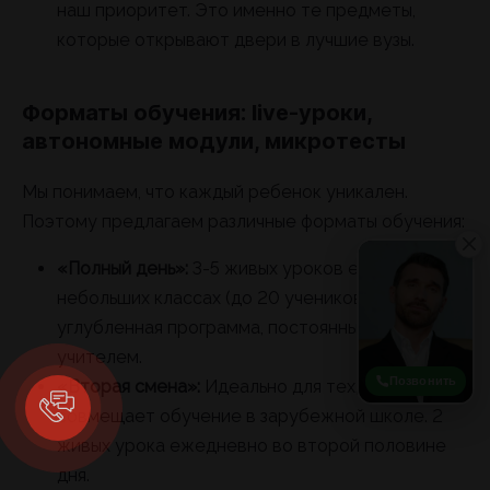
наш приоритет. Это именно те предметы,
которые открывают двери в лучшие вузы.
Форматы обучения: live-уроки,
автономные модули, микротесты
Мы понимаем, что каждый ребенок уникален.
Поэтому предлагаем различные форматы обучения:
«Полный день»:
3-5 живых уроков ежедневно в
небольших классах (до 20 учеников),
углубленная программа, постоянный контакт с
учителем.
Позвонить
«Вторая смена»:
Идеально для тех, кто
совмещает обучение в зарубежной школе. 2
живых урока ежедневно во второй половине
дня.