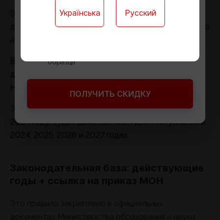
Ребёнку не нужно учиться в школе
Українська
Русский
Вот мы и подошли к главному вопросу. Это знание
Доступ к онлайн-платформе для обучения
дает абитуриентам стратегическое преимущество
Годовые контрольные работы онлайн
и возможность для маневра.
Официальный документ государственного
В соответствии с Порядком приема на обучение
образца
для получения высшего образования, результаты
НМТ действительны в течение 4 лет.
ПОЛУЧИТЬ СКИДКУ
Это означает, что
сертификат НМТ, полученный в
2024 году, будет действителен для поступления в
2024, 2025, 2026 и 2027 годах.
Законодательная база: действующие
годы + ссылка на приказ МОН
Это правило закреплено в официальных
документах Министерства образования и науки.