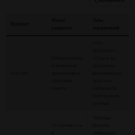
Копировать
Фокус
Типы
Возраст
развития
упражнений
«Что
пропало?»,
Избирательно
«Охота за
е внимание,
деталями»,
4–6 лет
зрительная и
виммельбухи,
слуховая
простые
память
лабиринты,
повторение
ритмов.
Таблицы
Устойчивость
Шульте,
и
«Мемори»,