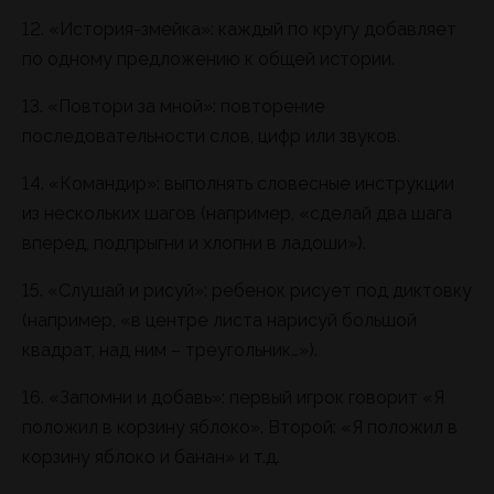
12. «История-змейка»: каждый по кругу добавляет
по одному предложению к общей истории.
13. «Повтори за мной»: повторение
последовательности слов, цифр или звуков.
14. «Командир»: выполнять словесные инструкции
из нескольких шагов (например, «сделай два шага
вперед, подпрыгни и хлопни в ладоши»).
15. «Слушай и рисуй»: ребенок рисует под диктовку
(например, «в центре листа нарисуй большой
квадрат, над ним – треугольник…»).
16. «Запомни и добавь»: первый игрок говорит «Я
положил в корзину яблоко». Второй: «Я положил в
корзину яблоко и банан» и т.д.