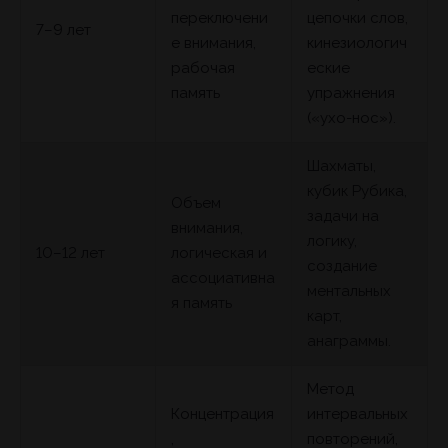
переключени
цепочки слов,
7–9 лет
е внимания,
кинезиологич
рабочая
еские
память
упражнения
(«ухо-нос»).
Шахматы,
кубик Рубика,
Объем
задачи на
внимания,
логику,
10–12 лет
логическая и
создание
ассоциативна
ментальных
я память
карт,
анаграммы.
Метод
Концентрация
интервальных
,
повторений,