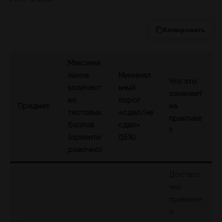
Копировать
Максима
льное
Минимал
Что это
количест
ьный
означает
во
порог
Предмет
на
тестовых
«сдал/не
практике
баллов
сдал»
?
(ориенти
(15%)
ровочно)
Достато
чно
правильн
о