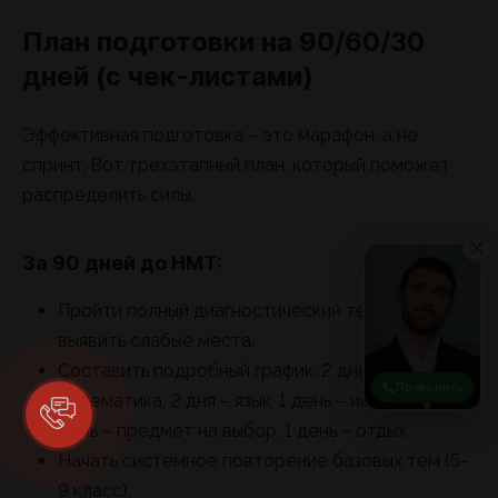
План подготовки на 90/60/30
дней (с чек-листами)
Эффективная подготовка – это марафон, а не
спринт. Вот трехэтапный план, который поможет
распределить силы.
За 90 дней до НМТ:
Пройти полный диагностический тест, чтобы
выявить слабые места.
Составить подробный график: 2 дня –
Позвонить
математика, 2 дня – язык, 1 день – история, 1
день – предмет на выбор, 1 день – отдых.
Начать системное повторение базовых тем (5-
9 класс).