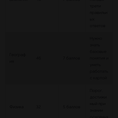
трети
правильн
ых
ответов
Нужно
знать
базовые
Географ
46
7 баллов
понятия и
ия
уметь
работать
с картой
Порог,
достижи
мый при
Физика
32
5 баллов
знании
основных