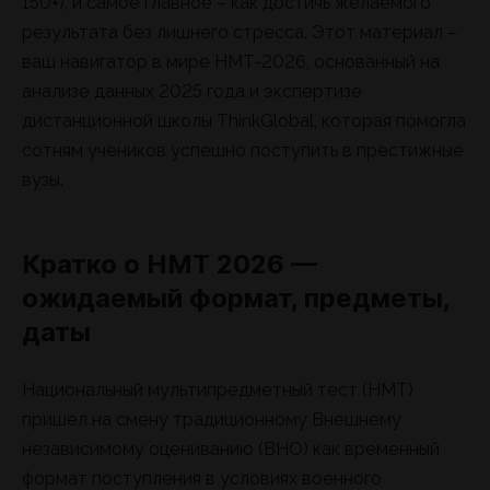
150+), и самое главное – как достичь желаемого
результата без лишнего стресса. Этот материал –
ваш навигатор в мире НМТ-2026, основанный на
анализе данных 2025 года и экспертизе
дистанционной школы ThinkGlobal, которая помогла
сотням учеников успешно поступить в престижные
вузы.
Кратко о НМТ 2026 —
ожидаемый формат, предметы,
даты
Национальный мультипредметный тест (НМТ)
пришел на смену традиционному Внешнему
независимому оцениванию (ВНО) как временный
формат поступления в условиях военного