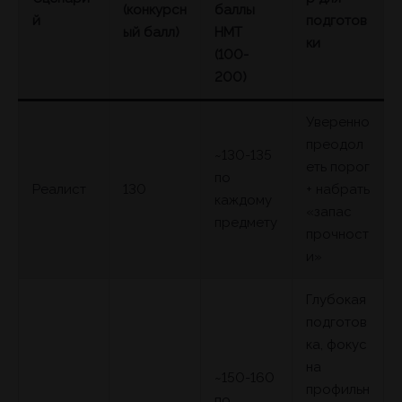
(конкурсн
баллы
й
подготов
ый балл)
НМТ
ки
(100-
200)
Уверенно
преодол
~130-135
еть порог
по
Реалист
130
+ набрать
каждому
«запас
предмету
прочност
и»
Глубокая
подготов
ка, фокус
на
~150-160
профильн
по