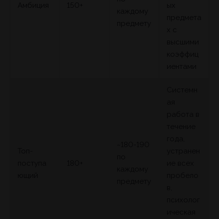
Амбиция
150+
ых
каждому
предмета
предмету
х с
высшими
коэффиц
иентами
Системн
ая
работа в
течение
года,
~180-190
Топ-
устранен
по
поступа
180+
ие всех
каждому
ющий
пробело
предмету
в,
психолог
ическая