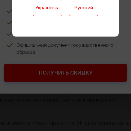
игинальные блюда и развивать авторский стиль.
Українська
Русский
Ребёнку не нужно учиться в школе
ь и способность работать в команде. Кроме тог
ью, так как именно он отвечает за конечный
Доступ к онлайн-платформе для обучения
Годовые контрольные работы онлайн
Официальный документ государственного
образца
ра
ПОЛУЧИТЬ СКИДКУ
еднее профессиональное образование по
бучение возможно в колледжах и профессиональн
курсы и мастер классы, которые позволяют
ое значение имеет практика. Многие успешные ш