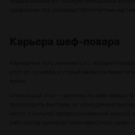
повара начинали с позиции помощника или ря
профессии под руководством опытных настав
Карьера шеф-повара
Карьерный путь начинается с позиции повара
рост до су-шефа, который является заместит
кухни.
Следующий этап — должность шеф-повара. В
происходить быстрее, но конкуренция высо
место с сильной профессиональной школой, д
работы под руководством известного шефа з