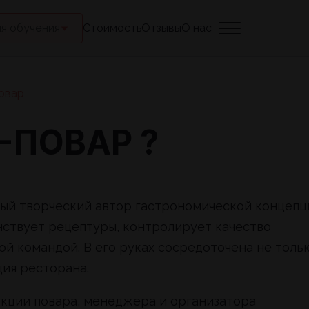
я обучения
Стоимость
Отзывы
О нас
овар
-ПОВАР ?
ный творческий автор гастрономической концепц
нствует рецептуры, контролирует качество
ой командой. В его руках сосредоточена не толь
ция ресторана.
кции повара, менеджера и организатора