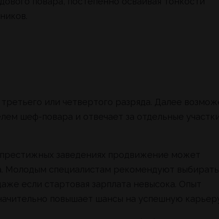
дового повара, постепенно осваивая тонкости
ников.
 третьего или четвертого разряда. Далее возмож
елем шеф-повара и отвечает за отдельные участк
 престижных заведениях продвижение может
ка. Молодым специалистам рекомендуют выбирать
аже если стартовая зарплата невысока. Опыт
начительно повышает шансы на успешную карьеру