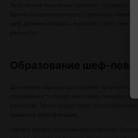
Творческое мышление помогает создавать ор
Важны организованность, стрессоустойчивост
шеф должен обладать высокой ответственност
результат.
Образование шеф-пова
Для начала карьеры достаточно получить ср
специальности повар или повар-технолог. О
училищах. Также существуют краткосрочные 
повысить квалификацию.
Однако одного диплома недостаточно. Больш