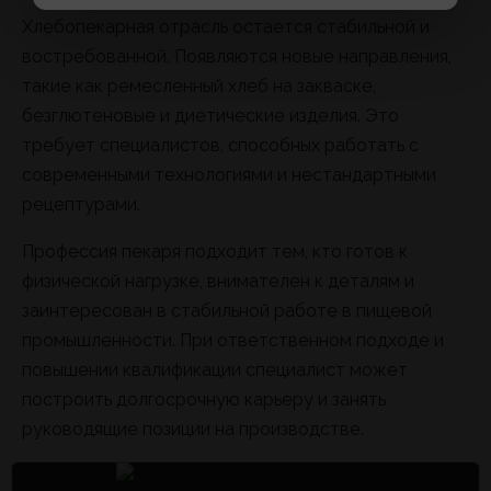
Хлебопекарная отрасль остается стабильной и
востребованной. Появляются новые направления,
такие как ремесленный хлеб на закваске,
безглютеновые и диетические изделия. Это
требует специалистов, способных работать с
современными технологиями и нестандартными
рецептурами.
Профессия пекаря подходит тем, кто готов к
физической нагрузке, внимателен к деталям и
заинтересован в стабильной работе в пищевой
промышленности. При ответственном подходе и
повышении квалификации специалист может
построить долгосрочную карьеру и занять
руководящие позиции на производстве.