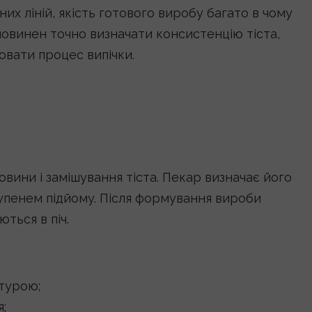
х ліній, якість готового виробу багато в чому
повинен точно визначати консистенцію тіста,
вати процес випічки.
вини і замішування тіста. Пекар визначає його
тупенем підйому. Після формування вироби
ться в піч.
турою;
;