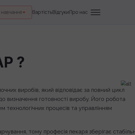
 навчання
Вартість
Відгуки
Про нас
Р ?
лочних виробів, який відповідає за повний цикл
 до визначення готовності виробу. Його робота
м технологічних процесів та управлінням
арчування, тому професія пекаря зберігає стабіль