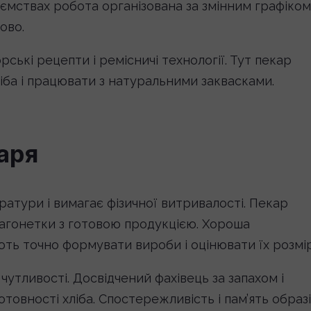
ємствах робота організована за змінним графіком
ово.
рські рецепти і ремісничі технології. Тут пекар
іба і працювати з натуральними заквасками.
аря
атури і вимагає фізичної витривалості. Пекар
 вагонетки з готовою продукцією. Хороша
ють точно формувати вироби і оцінювати їх розмір
чутливості. Досвідчений фахівець за запахом і
овності хліба. Спостережливість і пам’ять образ