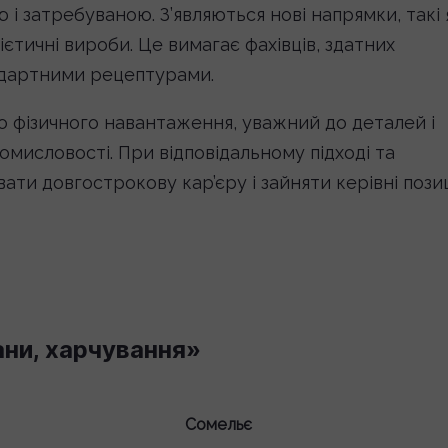
 і затребуваною. З’являються нові напрямки, такі 
ієтичні вироби. Це вимагає фахівців, здатних
ндартними рецептурами.
до фізичного навантаження, уважний до деталей і
ромисловості. При відповідальному підході та
ати довгострокову кар’єру і зайняти керівні позиц
ани, харчування»
Сомельє