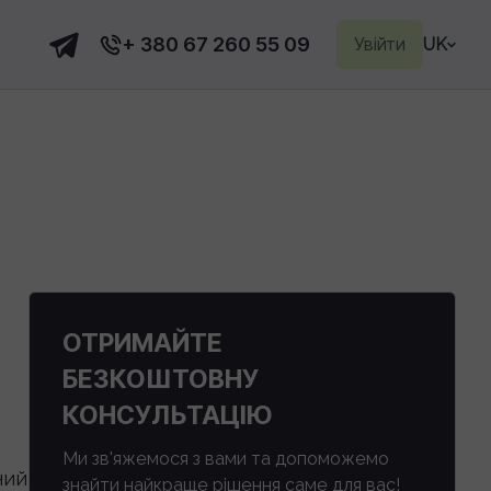
+ 380 67 260 55 09
Увійти
UK
ОТРИМАЙТЕ
БЕЗКОШТОВНУ
КОНСУЛЬТАЦІЮ
Ми зв'яжемося з вами та допоможемо
ний
знайти найкраще рішення саме для вас!