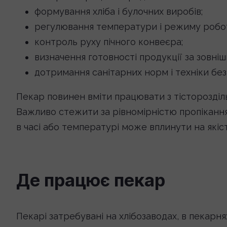
формування хліба і булочних виробів;
регулювання температури і режиму робот
контроль руху пічного конвеєра;
визначення готовності продукції за зовніш
дотримання санітарних норм і техніки без
Пекар повинен вміти працювати з тісторозді
Важливо стежити за рівномірністю пропікання
в часі або температурі може вплинути на якіст
Де працює пекар
Пекарі затребувані на хлібозаводах, в пекар