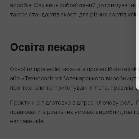
виробів. Фахівець зобов’язаний дотримуватися
також стандартів якості для різних сортів хлі
Освіта пекаря
Освоїти професію можна в професійно-техніч
або «Технологія хлібопекарського виробництв
про технологію приготування тіста, правила е
Практична підготовка відіграє ключову роль. 
працювати в реальних умовах виробництва і о
наставників.