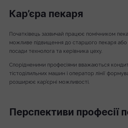
Кар’єра пекаря
Початківець зазвичай працює помічником пека
можливе підвищення до старшого пекаря або м
посади технолога та керівника цеху.
Спорідненими професіями вважаються кондите
тістоділильних машин і оператор лінії формув
розширює кар’єрні можливості.
Перспективи професії 