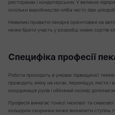
ресторанах і кондитерських. У великих підпри
оскільки виробництво хліба часто йде цілодоб
Невеликі приватні пекарні орієнтовані на авто
може брати участь у розробці нових сортів хл
Специфіка професії пек
Робота проходить в умовах підвищеної темпер
проводить зміну на ногах, переміщує листи і
координація рухів і об’ємний окомір допомага
Професія вимагає тонкої нюхової та смакової 
кольором скоринки може визначити ступінь гот