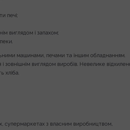
и печі;
нім виглядом і запахом;
пеки.
льними машинами, печами та іншим обладнанням.
 і зовнішнім виглядом виробів. Невелике відхилен
ь хліба.
нях, супермаркетах з власним виробництвом,