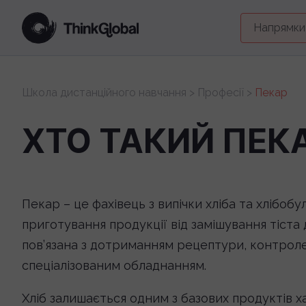
Напрямки
Школа дистанційного навчання
>
Професії
>
Пекар
ХТО ТАКИЙ ПЕКА
Пекар – це фахівець з випічки хліба та хлібобу
приготування продукції від замішування тіста
пов’язана з дотриманням рецептури, контроле
спеціалізованим обладнанням.
Хліб залишається одним з базових продуктів х