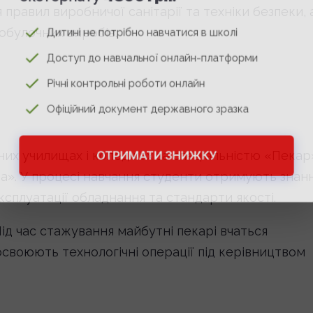
 правил виробничої санітарії та техніки безпеки, 
бобулочних виробів.
Дитині не потрібно навчатися в школі
Доступ до навчальної онлайн-платформи
Річні контрольні роботи онлайн
Офіційний документ державного зразка
них училищах і коледжах за спеціальністю «Пекар
ОТРИМАТИ ЗНИЖКУ
а». У процесі навчання студенти отримують знан
ксплуатації обладнання та стандарти якості.
Під час стажування майбутні пекарі вчаться
своюють технологічні операції під керівництвом