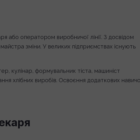
ря або оператором виробничої лінії. З досвідом
айстра зміни. У великих підприємствах існують
р, кулінар, формувальник тіста, машиніст
ання хлібних виробів. Освоєння додаткових навич
пекаря