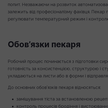
попит. Незважаючи на розвиток автоматизовани
залежить від професіоналізму фахівця. Пекар 
регулювати температурний режим і контролю
Обов’язки пекаря
Робочий процес починається з підготовки сиро
готовність за консистенцією, структурою і с
укладаються на листи або в форми і відправляю
До основних обов’язків пекаря відносяться:
замішування тіста за встановленою рецеп
контроль процесів бродіння і вистоювання