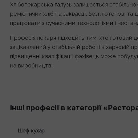
Хлібопекарська галузь залишається стабільною
ремісничий хліб на заквасці, безглютенові та д
працювати з сучасними технологіями і неста
Професія пекаря підходить тим, хто готовий 
зацікавлений у стабільній роботі в харчовій п
підвищенні кваліфікації фахівець може побудув
на виробництві.
Інші професії в категорії «Рестор
Шеф-кухар