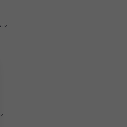
ути
.
ти