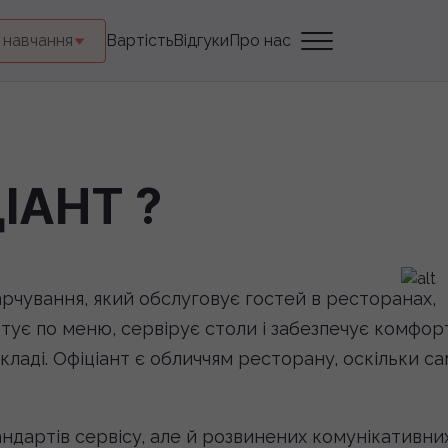
 навчання
Вартість
Відгуки
Про нас
ІАНТ ?
арчування, який обслуговує гостей в ресторанах,
ьтує по меню, сервірує столи і забезпечує комфор
кладі. Офіціант є обличчям ресторану, оскільки с
андартів сервісу, але й розвинених комунікативни