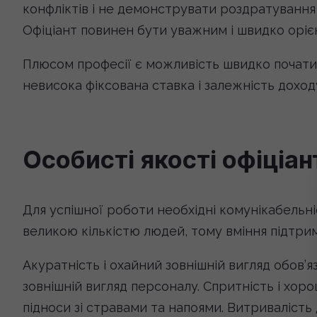
конфліктів і не демонструвати роздратування
Офіціант повинен бути уважним і швидко орієнт
Плюсом професії є можливість швидко почати 
невисока фіксована ставка і залежність доходу
Особисті якості офіціан
Для успішної роботи необхідні комунікабельніс
великою кількістю людей, тому вміння підтри
Акуратність і охайний зовнішній вигляд обов’язк
зовнішній вигляд персоналу. Спритність і хо
підноси зі стравами та напоями. Витривалість