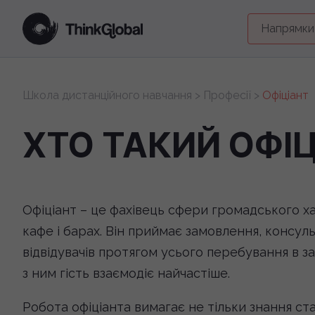
Напрямки
Школа дистанційного навчання
>
Професії
>
Офіціант
ХТО ТАКИЙ ОФІЦ
Офіціант – це фахівець сфери громадського х
кафе і барах. Він приймає замовлення, консул
відвідувачів протягом усього перебування в за
з ним гість взаємодіє найчастіше.
Робота офіціанта вимагає не тільки знання ст