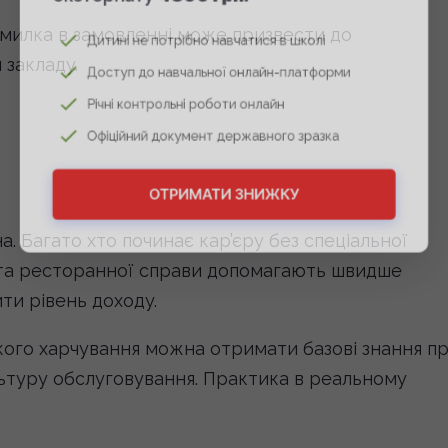
Помилка в замовленні може призвести до
Дитині не потрібно навчатися в школі
 закладу.
Доступ до навчальної онлайн-платформи
Річні контрольні роботи онлайн
Офіційний документ державного зразка
ОТРИМАТИ ЗНИЖКУ
а. Багато хто починає кар’єру без спеціальної
у та ресторанної справи допомагають швидше
ти рівень доходу.
кого харчування можна отримати базові знання п
льтуру обслуговування. Практика в реальному