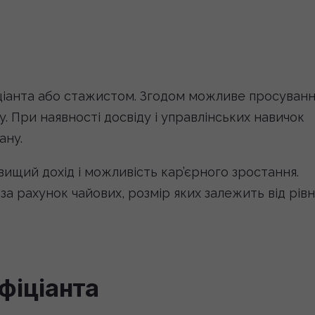
ціанта або стажистом. Згодом можливе просуван
. При наявності досвіду і управлінських навичок
ану.
ищий дохід і можливість кар’єрного зростання.
а рахунок чайових, розмір яких залежить від рівн
фіціанта