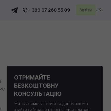
+ 380 67 260 55 09
Увійти
UK
ОТРИМАЙТЕ
т
БЕЗКОШТОВНУ
аме
КОНСУЛЬТАЦІЮ
Ми зв'яжемося з вами та допоможемо
х
знайти найкраще рішення саме для вас!