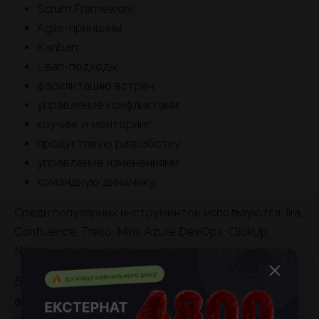
Scrum Framework;
Agile-принципы;
Kanban;
Lean-подходы;
фасилитацию встреч;
управление конфликтами;
коучинг и менторинг;
продуктовую разработку;
управление изменениями;
командную динамику.
Среди популярных инструментов используются Jira,
Confluence, Trello, Miro, Azure DevOps, ClickUp,
Notion и другие системы управления проектами.
Большим преимуществом является знание
английского языка, особенно при работе в