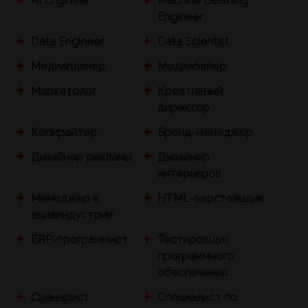
AI Engineer
Machine Learning
Engineer
Data Engineer
Data Scientist
Медиапланер
Медиабайер
Маркетолог
Креативный
директор
Копирайтер
Бренд-менеджер
Дизайнер рекламы
Дизайнер
интерьеров
Менеджер в
HTML-верстальщик
авиаиндустрии
ERP-программист
Тестировщик
программного
обеспечения
Сценарист
Специалист по