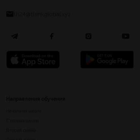
th24@thinkglobal.xyz
Направления обучения
Начальная школа
Старшая школа
Вторая смена
Летний лагерь