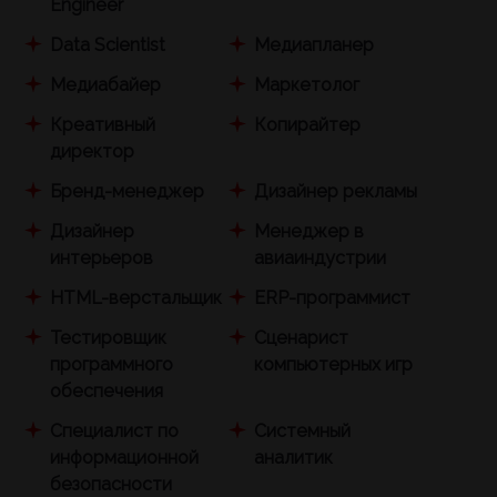
Engineer
Data Scientist
Медиапланер
Медиабайер
Маркетолог
Креативный
Копирайтер
директор
Бренд-менеджер
Дизайнер рекламы
Дизайнер
Менеджер в
интерьеров
авиаиндустрии
HTML-верстальщик
ERP-программист
Тестировщик
Сценарист
программного
компьютерных игр
обеспечения
Специалист по
Системный
информационной
аналитик
безопасности