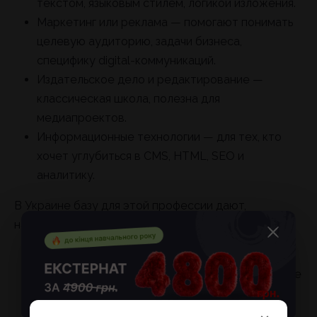
текстом, языковым стилем, логикой изложения.
Маркетинг или реклама — помогают понимать
целевую аудиторию, задачи бизнеса,
специфику digital-коммуникаций.
Издательское дело и редактирование —
классическая школа, полезна для
медиапроектов.
Информационные технологии — для тех, кто
хочет углубиться в CMS, HTML, SEO и
аналитику.
В Украине базу для этой профессии дают,
например:
Киевский национальный университет им.
Тараса Шевченко (журналистика, издательское
дело);
Львовский национальный университет им.