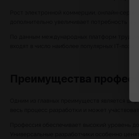
Рост электронной коммерции, онлайн-сервис
дополнительно увеличивает потребность в у
По данным международных платформ трудоустр
входят в число наиболее популярных IT-позиц
Преимущества профессии
Одним из главных преимуществ является шир
весь процесс разработки и может участвоват
Профессия обеспечивает высокий уровень до
Универсальные разработчики особенно ценят