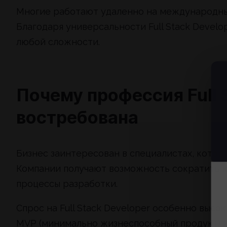
Многие работают удаленно на международные
Благодаря универсальности Full Stack Develo
любой сложности.
Почему профессия Full 
востребована
Бизнес заинтересован в специалистах, котор
Компании получают возможность сократить к
процессы разработки.
Спрос на Full Stack Developer особенно высо
MVP (минимально жизнеспособный продукт) и