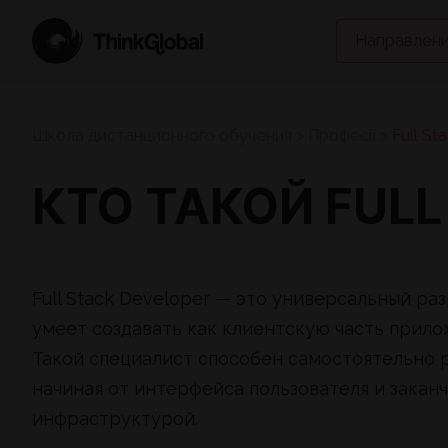
Направлени
Школа дистанционного обучения
>
Професії
>
Full St
КТО ТАКОЙ FULL
Full Stack Developer — это универсальный р
умеет создавать как клиентскую часть приложе
Такой специалист способен самостоятельно 
начиная от интерфейса пользователя и закан
инфраструктурой.