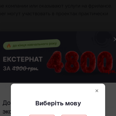
 компании или оказывают услуги на фрилансе.
per могут участвовать в проектах практически
Stack Developer
ые понимают весь цикл разработки продукта.
оличество участников проекта и ускорить
×
Виберіть мову
До конца учебного года стоимость
к среди стартапов, где требуется быстро создава
экстерната
4800 грн.
 оперативно внедрять новые функции.