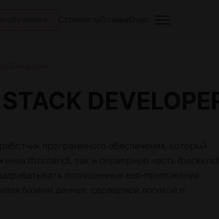
я обучения
Стоимость
Отзывы
О нас
ack Developer
 STACK DEVELOPER
азработчик программного обеспечения, который
ния (frontend), так и серверную часть (backend)
разрабатывать полноценные веб-приложения,
чивая базами данных, серверной логикой и