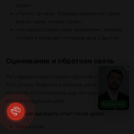
проект.
«Питч стартапа». Команда презентует свою
бизнес-идею «инвесторам».
«Интервью с известным человеком». Ученики
готовят и проводят интервью друг с другом.
Оценивание и обратная связь
Регулярная и качественная обратная связь — это
50% успеха. Родители и ребенок должны четко
понимать, что получилось, над чем нужно работать
и какие следующие шаги.
Позвонить
Как должен выглядеть отчет после урока:
тема и цели;