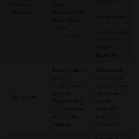
еженедельны
Контроль и
раза в год.
е
дедлайны
Промежуточн
тестирования
ый контроль
,
почти
тематические
отсутствует.
контрольные.
Четкие
дедлайны.
Контролирую
Обучающая,
щая и
менторская,
аттестующая
поддерживаю
функция.
щая функция.
Роль школы
Предоставля
Школа –
ет программу
активный
и проводит
участник
экзамены.
процесса.