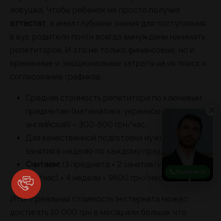
ловушка. Чтобы ребенок не просто получил
аттестат
, а имел глубокие знания для поступления
в вуз, родители почти всегда вынуждены нанимать
репетиторов. И это не только финансовые, но и
временные и эмоциональные затраты на их поиск и
согласование графиков.
Средняя стоимость репетитора по ключевым
предметам (математика, украинский,
английский) – 300-500 грн/час.
Для качественной подготовки нужно хотя бы 2
занятия в неделю по каждому предмету.
Считаем:
(3 предмета × 2 занятия/неделю × 400
Позвонить
грн/час) × 4 недели = 9600 грн/месяц.
Итого реальная стоимость экстерната может
достигать 10 000 грн в месяц или больше, что