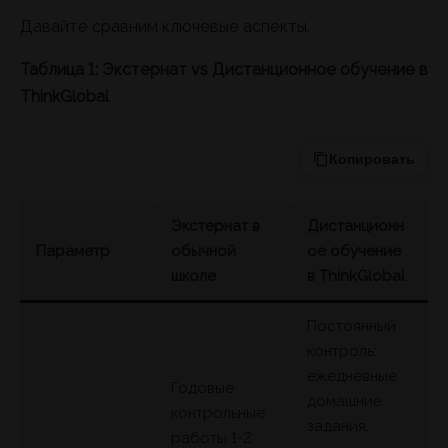
Давайте сравним ключевые аспекты.
Таблица 1: Экстернат vs Дистанционное обучение в
ThinkGlobal
Копировать
Экстернат в
Дистанционн
Параметр
обычной
ое обучение
школе
в ThinkGlobal
Постоянный
контроль:
ежедневные
Годовые
домашние
контрольные
задания,
работы 1-2