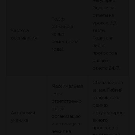
Регулярно.
Оценки за
ответы на
Редко
уроках, ДЗ,
(обычно в
Частота
тесты.
конце
оценивания
Родители
семестров/
видят
года).
прогресс в
онлайн-
отчете 24/7.
Сбалансиров
Максимальная
анная. Гибкий
. Вся
график, но в
ответственно
рамках
сть за
Автономия
структуриров
организацию
ученика
анного
и мотивацию
процесса с
лежит на