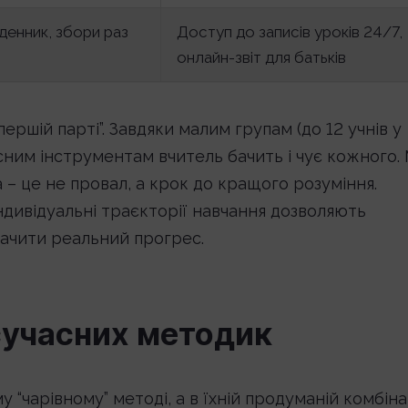
денник, збори раз
Доступ до записів уроків 24/7,
онлайн-звіт для батьків
ершій парті”. Завдяки малим групам (до 12 учнів у
асним інструментам вчитель бачить і чує кожного.
 це не провал, а крок до кращого розуміння.
ндивідуальні траєкторії навчання дозволяють
бачити реальний прогрес.
 сучасних методик
 “чарівному” методі, а в їхній продуманій комбінац