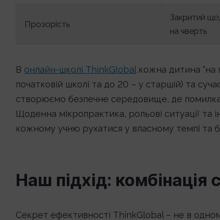
Закритий що
Прозорість
на чверть
В
онлайн-школі ThinkGlobal
кожна дитина “на п
початковій школі та до 20 – у старшій) та суч
створюємо безпечне середовище, де помилка –
Щоденна мікропрактика, рольові ситуації та і
кожному учню рухатися у власному темпі та 
Наш підхід: комбінація
Секрет ефективності ThinkGlobal – не в одному