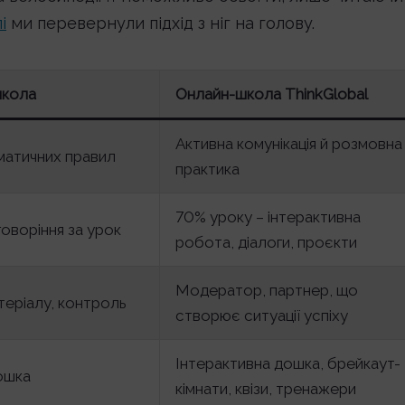
і
ми перевернули підхід з ніг на голову.
школа
Онлайн-школа ThinkGlobal
Активна комунікація й розмовна
аматичних правил
практика
70% уроку – інтерактивна
говоріння за урок
робота, діалоги, проєкти
Модератор, партнер, що
теріалу, контроль
створює ситуації успіху
Інтерактивна дошка, брейкаут-
ошка
кімнати, квізи, тренажери