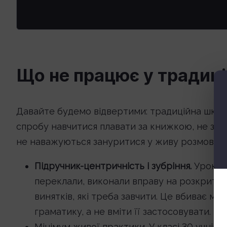
Що не працює у традиці
Давайте будемо відвертими: традиційна шкіль
спробу навчитися плавати за книжкою, не захо
не наважуються зануритися у живу розмову. Ч
Підручник-центричність і зубріння.
Урок бу
переклали, виконали вправу на розкриття
винятків, які треба завчити. Це вбиває мо
граматику, а не вміти її застосовувати.
Мінімум живої практики. У класі 30 учнів.