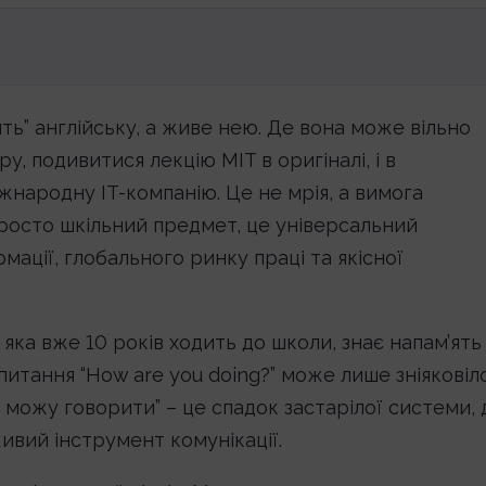
ить” англійську, а живе нею. Де вона може вільно
у, подивитися лекцію MIT в оригіналі, і в
жнародну IT-компанію. Це не мрія, а вимога
 просто шкільний предмет, це універсальний
мації, глобального ринку праці та якісної
яка вже 10 років ходить до школи, знає напам’ять
питання “How are you doing?” може лише зніяковіл
 можу говорити” – це спадок застарілої системи, 
живий інструмент комунікації.