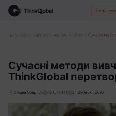
Напрямки
Школа дистанційного навчання
>
Блог
>
Сучасні метод
Сучасні методи вивче
ThinkGlobal перетво
Оксана Оверчук
42 хв
24 Вересня, 2025
185