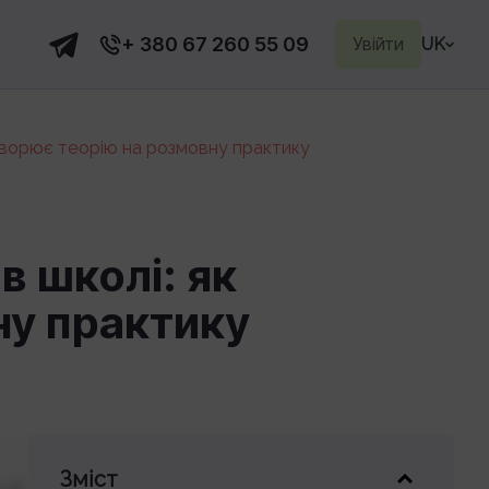
+ 380 67 260 55 09
Увійти
UK
етворює теорію на розмовну практику
в школі: як
ну практику
Зміст