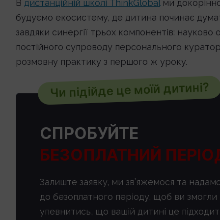
В
дистанційній школі ThinkGlobal
ми докорінно 
будуємо екосистему, де дитина починає дума
завдяки синергії трьох компонентів: науково
постійного супроводу персонального куратор
розмовну практику з першого ж уроку.
Чи підійде це моїй дитині?
СПРОБУЙТЕ
БЕЗОПЛАТНИЙ ПЕРІО
Залиште заявку, ми зв’яжемося та надам
до безоплатного періоду, щоб ви змогли
упевнитись, що вашій дитині це підходит