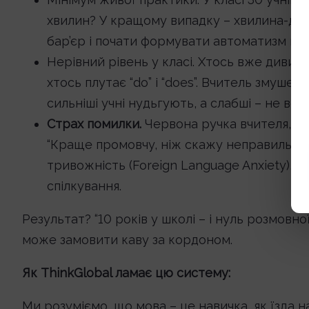
хвилин? У кращому випадку – хвилина-дві
бар’єр і почати формувати автоматизм мо
Нерівний рівень у класі. Хтось вже дивитьс
хтось плутає “do” і “does”. Вчитель змушен
сильніші учні нудьгують, а слабші – не вст
Страх помилки.
Червона ручка вчителя, що
“Краще промовчу, ніж скажу неправильно”.
тривожність (Foreign Language Anxiety), є
спілкування.
Результат? “10 років у школі – і нуль розмовн
може замовити каву за кордоном.
Як ThinkGlobal ламає цю систему:
Ми розуміємо, що мова – це навичка, як їзда 