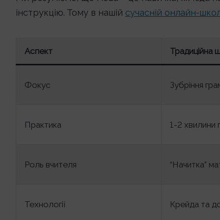
інструкцію. Тому в нашій
сучасній онлайн-школ
Аспект
Традиційна 
Фокус
Зубріння гр
Практика
1-2 хвилини 
Роль вчителя
“Начитка” ма
Технології
Крейда та д