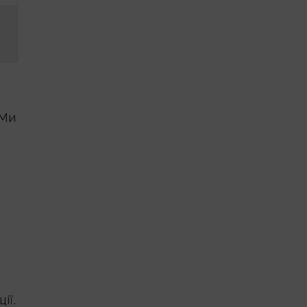
 Ми
ії.