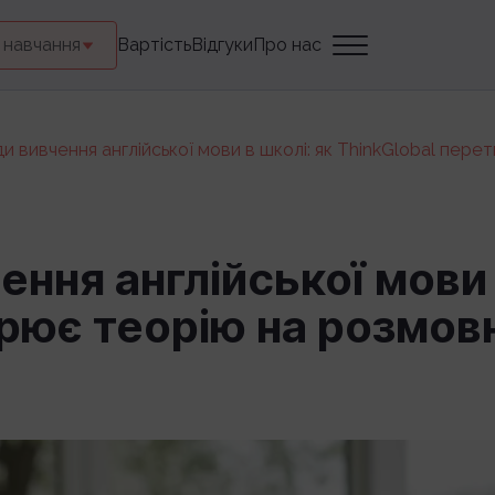
 навчання
Вартість
Відгуки
Про нас
и вивчення англійської мови в школі: як ThinkGlobal пер
ння англійської мови 
рює теорію на розмов