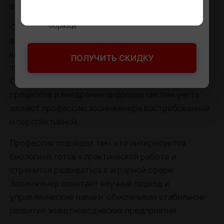
внедрение инновационных технологий.
Официальный документ государственного
образца
Сельское хозяйство остается стратегически
важной отраслью экономики, а производство
качественной животноводческой продукции
ПОЛУЧИТЬ СКИДКУ
требует профессионального подхода.
Современные методы селекции, автоматизация
процессов и внедрение цифровых систем учета
делают профессию зооинженера востребованной
и перспективной.
Профессия подойдет тем, кто интересуется
биологией, готов к практической работе и
стремится развиваться в аграрной сфере.
Зооинженер сочетает научный подход и
управленческие навыки, обеспечивая стабильное
развитие животноводческих предприятий.