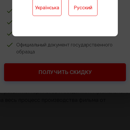
Українська
Русский
Ребёнку не нужно учиться в школе
Доступ к онлайн-платформе для обучения
Годовые контрольные работы онлайн
Официальный документ государственного
образца
ПОЛУЧИТЬ СКИДКУ
 развитием артистов и созданием музыкального
за весь процесс производства фильма от