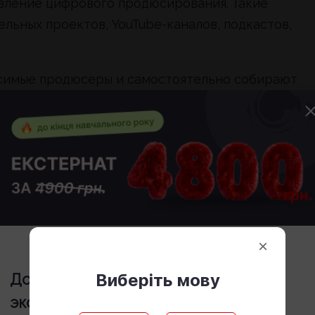
авление цифрового продюсирования. Такие
льных проектов, YouTube-каналов, подкастов,
симые продюсеры и самостоятельно собирают
й. Конкретные обязанности зависят от сферы
×
Виберіть мову
До конца учебного года стоимость
экстерната
4800 грн.