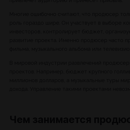
привлечет аудиторию и принесет прибыль.
Многие ошибочно считают, что продюсер толь
роль гораздо шире. Он участвует в выборе к
инвесторов, контролирует бюджет, организу
развитие проекта. Именно продюсер часто 
фильма, музыкального альбома или телевизио
В мировой индустрии развлечений продюсеры
проектов. Например, бюджет крупного голл
миллионов долларов, а музыкальные туры ми
дохода. Управление такими проектами невоз
Чем занимается продю