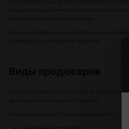
В последние годы активно развивается напр
специалисты занимаются запуском образовате
онлайн-школ и медиа-платформ.
Многие профессионалы работают как незави
команды под конкретные проекты.
Виды продюсеров
Профессия включает множество специализаци
деятельности и масштаба проекта.
Наиболее распространенными являются:
музыкальный продюсер;