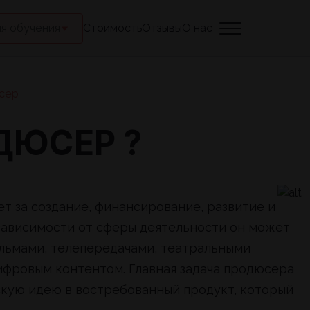
я обучения
Стоимость
Отзывы
О нас
сер
ДЮСЕР ?
т за создание, финансирование, развитие и
 зависимости от сферы деятельности он может
льмами, телепередачами, театральными
ифровым контентом. Главная задача продюсера
скую идею в востребованный продукт, который