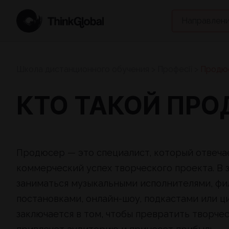
Направлени
Школа дистанционного обучения
>
Професії
>
Продю
КТО ТАКОЙ ПРО
Продюсер — это специалист, который отвечае
коммерческий успех творческого проекта. В
заниматься музыкальными исполнителями, фи
постановками, онлайн-шоу, подкастами или ц
заключается в том, чтобы превратить творче