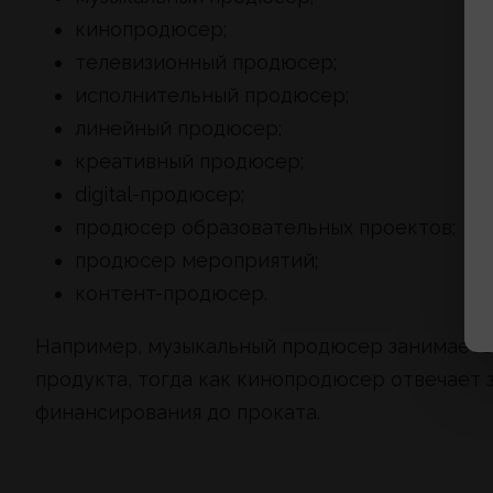
кинопродюсер;
телевизионный продюсер;
исполнительный продюсер;
линейный продюсер;
креативный продюсер;
digital-продюсер;
продюсер образовательных проектов;
продюсер мероприятий;
контент-продюсер.
Например, музыкальный продюсер занимается
продукта, тогда как кинопродюсер отвечает 
финансирования до проката.