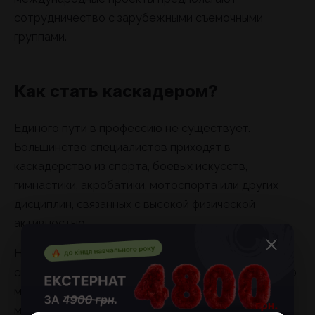
сотрудничество с зарубежными съемочными
группами.
Как стать каскадером?
Единого пути в профессию не существует.
Большинство специалистов приходят в
каскадерство из спорта, боевых искусств,
гимнастики, акробатики, мотоспорта или других
дисциплин, связанных с высокой физической
активностью.
Начинающие специалисты обычно проходят
специализированные курсы и школы каскадерского
мастерства. Там изучают основы безопасности,
методы выполнения трюков, сценические бои и